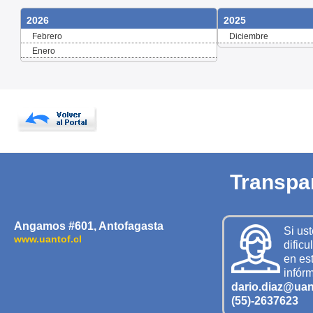
2026
2025
Febrero
Diciembre
Enero
Transpa
Angamos #601, Antofagasta
Si us
www.uantof.cl
dificu
en est
infór
dario.diaz@uant
(55)-2637623