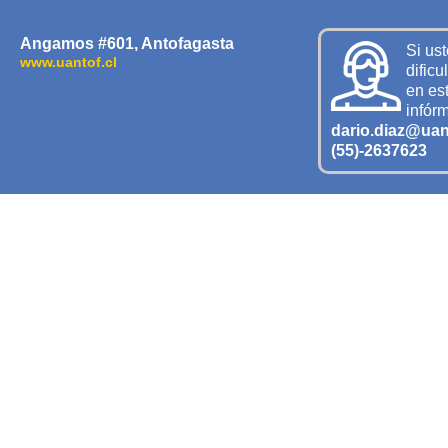
Angamos #601, Antofagasta
Si us
www.uantof.cl
dificu
en est
infór
dario.diaz@uant
(55)-2637623