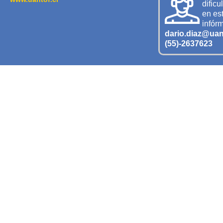
dificu
en est
infór
dario.diaz@uant
(55)-2637623