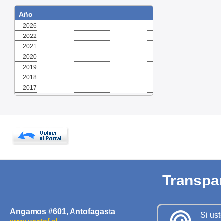
Año
2026
2022
2021
2020
2019
2018
2017
Transpa
Angamos #601, Antofagasta
Si us
www.uantof.cl