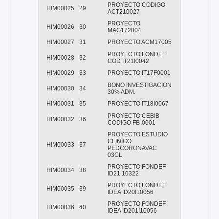
PROYECTO CODIGO
HIM00025
29
ACT210027
PROYECTO
HIM00026
30
MAG172004
HIM00027
31
PROYECTO ACM17005
PROYECTO FONDEF
HIM00028
32
COD IT21I0042
HIM00029
33
PROYECTO IT17F0001
BONO INVESTIGACION
HIM00030
34
30% ADM.
HIM00031
35
PROYECTO IT18I0067
PROYECTO CEBIB
HIM00032
36
CODIGO FB-0001
PROYECTO ESTUDIO
CLINICO
HIM00033
37
PEDCORONAVAC
03CL
PROYECTO FONDEF
HIM00034
38
ID21 10322
PROYECTO FONDEF
HIM00035
39
IDEA ID20I10056
PROYECTO FONDEF
HIM00036
40
IDEA ID201I10056