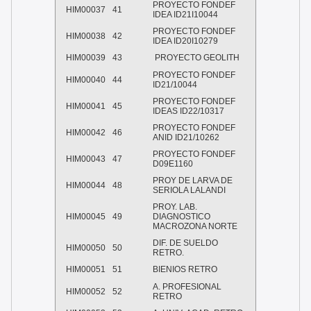
PROYECTO FONDEF
HIM00037
41
IDEA ID21I10044
PROYECTO FONDEF
HIM00038
42
IDEA ID20I10279
HIM00039
43
PROYECTO GEOLITH
PROYECTO FONDEF
HIM00040
44
ID21/10044
PROYECTO FONDEF
HIM00041
45
IDEAS ID22/10317
PROYECTO FONDEF
HIM00042
46
ANID ID21/10262
PROYECTO FONDEF
HIM00043
47
D09E1160
PROY DE LARVA DE
HIM00044
48
SERIOLA LALANDI
PROY. LAB.
HIM00045
49
DIAGNOSTICO
MACROZONA NORTE
DIF. DE SUELDO
HIM00050
50
RETRO.
HIM00051
51
BIENIOS RETRO
A. PROFESIONAL
HIM00052
52
RETRO