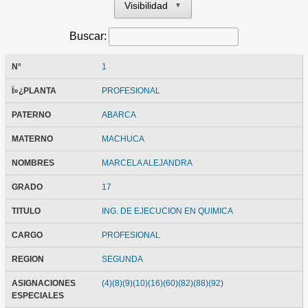
Visibilidad
▼
Buscar:
N°
1
Ï»¿PLANTA
PROFESIONAL
PATERNO
ABARCA
MATERNO
MACHUCA
NOMBRES
MARCELA ALEJANDRA
GRADO
17
TITULO
ING. DE EJECUCION EN QUIMICA
CARGO
PROFESIONAL
REGION
SEGUNDA
ASIGNACIONES
(4)(8)(9)(10)(16)(60)(82)(88)(92)
ESPECIALES