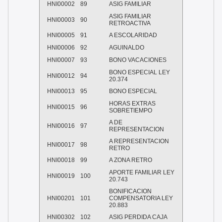
HNI00002
89
ASIG FAMILIAR
ASIG FAMILIAR
HNI00003
90
RETROACTIVA
HNI00005
91
A ESCOLARIDAD
HNI00006
92
AGUINALDO
HNI00007
93
BONO VACACIONES
BONO ESPECIAL LEY
HNI00012
94
20.374
HNI00013
95
BONO ESPECIAL
HORAS EXTRAS
HNI00015
96
SOBRETIEMPO
A DE
HNI00016
97
REPRESENTACION
A REPRESENTACION
HNI00017
98
RETRO
HNI00018
99
A ZONA RETRO
APORTE FAMILIAR LEY
HNI00019
100
20.743
BONIFICACION
HNI00201
101
COMPENSATORIA LEY
20.883
HNI00302
102
ASIG PERDIDA CAJA