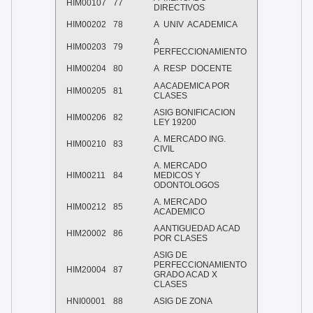
HIM00107
77
DIRECTIVOS
HIM00202
78
A UNIV ACADEMICA
A
HIM00203
79
PERFECCIONAMIENTO
HIM00204
80
A RESP DOCENTE
A ACADEMICA POR
HIM00205
81
CLASES
ASIG BONIFICACION
HIM00206
82
LEY 19200
A. MERCADO ING.
HIM00210
83
CIVIL
A. MERCADO
HIM00211
84
MEDICOS Y
ODONTOLOGOS
A. MERCADO
HIM00212
85
ACADEMICO
A ANTIGUEDAD ACAD
HIM20002
86
POR CLASES
ASIG DE
PERFECCIONAMIENTO
HIM20004
87
GRADO ACAD X
CLASES
HNI00001
88
ASIG DE ZONA