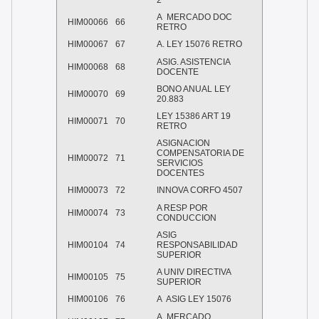
2
A MERCADO DOC
HIM00066
66
RETRO
HIM00067
67
A. LEY 15076 RETRO
ASIG. ASISTENCIA
HIM00068
68
DOCENTE
BONO ANUAL LEY
HIM00070
69
20.883
LEY 15386 ART 19
HIM00071
70
RETRO
ASIGNACION
COMPENSATORIA DE
HIM00072
71
SERVICIOS
DOCENTES
HIM00073
72
INNOVA CORFO 4507
A RESP POR
HIM00074
73
CONDUCCION
ASIG
HIM00104
74
RESPONSABILIDAD
SUPERIOR
A UNIV DIRECTIVA
HIM00105
75
SUPERIOR
HIM00106
76
A ASIG LEY 15076
A MERCADO