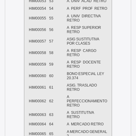
HIM00053
53
A. UNIV ACAD RETRO
HIM00054
54
A PERF PROF RETRO
A UNIV DIRECTIVA
HIM00055
55
RETRO
A RESP SUPERIOR
HIM00056
56
RETRO
ASIG SUSTITUTIVA
HIM00057
57
POR CLASES
A RESP CARGO
HIM00058
58
RETRO
A RESP DOCENTE
HIM00059
59
RETRO
BONO ESPECIAL LEY
HIM00060
60
20.374
ASIG. TRASLADO
HIM00061
61
RETRO
A
HIM00062
62
PERFECCIONAMIENTO
RETRO
A SUSTITUTIVA
HIM00063
63
RETRO
HIM00064
64
A MERCADO RETRO
A MERCADO GENERAL
HIM00065
65