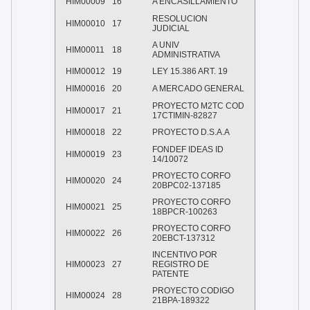
HIM00009
16
A ENCASILLAMIENTO
RESOLUCION
HIM00010
17
JUDICIAL
A UNIV
HIM00011
18
ADMINISTRATIVA
HIM00012
19
LEY 15.386 ART. 19
HIM00016
20
A MERCADO GENERAL
PROYECTO M2TC COD
HIM00017
21
17CTIMIN-82827
HIM00018
22
PROYECTO D.S.A.A
FONDEF IDEAS ID
HIM00019
23
14/10072
PROYECTO CORFO
HIM00020
24
20BPC02-137185
PROYECTO CORFO
HIM00021
25
18BPCR-100263
PROYECTO CORFO
HIM00022
26
20EBCT-137312
INCENTIVO POR
HIM00023
27
REGISTRO DE
PATENTE
PROYECTO CODIGO
HIM00024
28
21BPA-189322