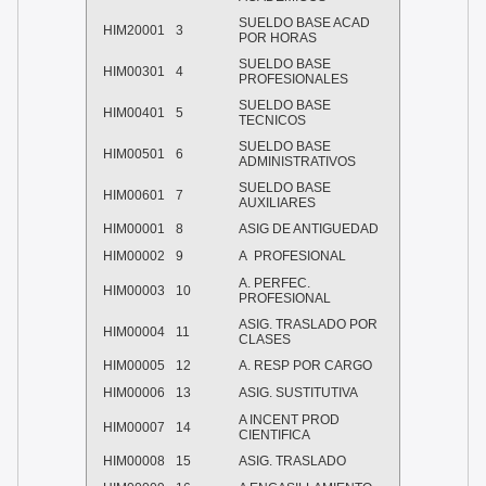
SUELDO BASE ACAD
HIM20001
3
POR HORAS
SUELDO BASE
HIM00301
4
PROFESIONALES
SUELDO BASE
HIM00401
5
TECNICOS
SUELDO BASE
HIM00501
6
ADMINISTRATIVOS
SUELDO BASE
HIM00601
7
AUXILIARES
HIM00001
8
ASIG DE ANTIGUEDAD
HIM00002
9
A PROFESIONAL
A. PERFEC.
HIM00003
10
PROFESIONAL
ASIG. TRASLADO POR
HIM00004
11
CLASES
HIM00005
12
A. RESP POR CARGO
HIM00006
13
ASIG. SUSTITUTIVA
A INCENT PROD
HIM00007
14
CIENTIFICA
HIM00008
15
ASIG. TRASLADO