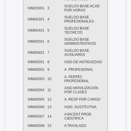
SUELDO BASE ACAD
HIM20001
3
POR HORAS
SUELDO BASE
HIM00301
4
PROFESIONALES
SUELDO BASE
HIM00401
5
TECNICOS
SUELDO BASE
HIM00501
6
ADMINISTRATIVOS
SUELDO BASE
HIM00601
7
AUXILIARES
HIM00001
8
ASIG DE ANTIGUEDAD
HIM00002
9
A PROFESIONAL
A. PERFEC.
HIM00003
10
PROFESIONAL
ASIG MOVILIZACION
HIM00004
11
POR CLASES
HIM00005
12
A. RESP POR CARGO
HIM00006
13
ASIG. SUSTITUTIVA
A INCENT PROD
HIM00007
14
CIENTIFICA
HIM00008
15
A TRASLADO