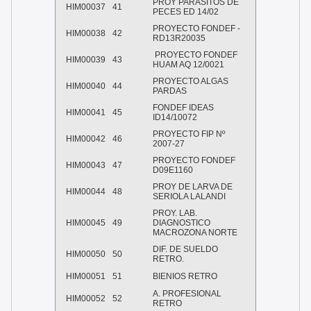
PROY PARASITOS DE
HIM00037
41
PECES ED 14/02
PROYECTO FONDEF -
HIM00038
42
RD13R20035
PROYECTO FONDEF
HIM00039
43
HUAM AQ 12/0021
PROYECTO ALGAS
HIM00040
44
PARDAS
FONDEF IDEAS
HIM00041
45
ID14/10072
PROYECTO FIP Nº
HIM00042
46
2007-27
PROYECTO FONDEF
HIM00043
47
D09E1160
PROY DE LARVA DE
HIM00044
48
SERIOLA LALANDI
PROY. LAB.
HIM00045
49
DIAGNOSTICO
MACROZONA NORTE
DIF. DE SUELDO
HIM00050
50
RETRO.
HIM00051
51
BIENIOS RETRO
A. PROFESIONAL
HIM00052
52
RETRO