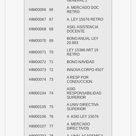
GENERAL 2
A MERCADO DOC
HIM00066
66
RETRO
HIM00067
67
A. LEY 15076 RETRO
ASIG. ASISTENCIA
HIM00068
68
DOCENTE
BONO ANUAL LEY
HIM00070
69
20.883
LEY 15386 ART 19
HIM00071
70
RETRO
HIM00072
71
BONO NAVIDAD
HIM00073
72
INNOVA CORFO 4507
A RESP POR
HIM00074
73
CONDUCCION
ASIG
HIM00104
74
RESPONSABILIDAD
SUPERIOR
A UNIV DIRECTIVA
HIM00105
75
SUPERIOR
HIM00106
76
A ASIG LEY 15076
A MERCADO
HIM00107
77
DIRECTIVOS