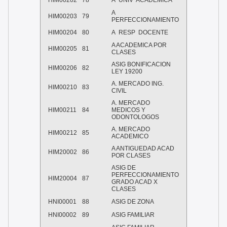
HIM00202
78
A UNIV ACADEMICA
A
HIM00203
79
PERFECCIONAMIENTO
HIM00204
80
A RESP DOCENTE
A ACADEMICA POR
HIM00205
81
CLASES
ASIG BONIFICACION
HIM00206
82
LEY 19200
A. MERCADO ING.
HIM00210
83
CIVIL
A. MERCADO
HIM00211
84
MEDICOS Y
ODONTOLOGOS
A. MERCADO
HIM00212
85
ACADEMICO
A ANTIGUEDAD ACAD
HIM20002
86
POR CLASES
ASIG DE
PERFECCIONAMIENTO
HIM20004
87
GRADO ACAD X
CLASES
HNI00001
88
ASIG DE ZONA
HNI00002
89
ASIG FAMILIAR