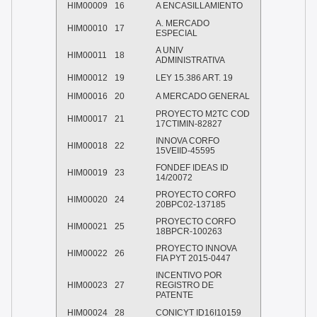
HIM00009
16
A ENCASILLAMIENTO
A. MERCADO
HIM00010
17
ESPECIAL
A UNIV
HIM00011
18
ADMINISTRATIVA
HIM00012
19
LEY 15.386 ART. 19
HIM00016
20
A MERCADO GENERAL
PROYECTO M2TC COD
HIM00017
21
17CTIMIN-82827
INNOVA CORFO
HIM00018
22
15VEIID-45595
FONDEF IDEAS ID
HIM00019
23
14/20072
PROYECTO CORFO
HIM00020
24
20BPC02-137185
PROYECTO CORFO
HIM00021
25
18BPCR-100263
PROYECTO INNOVA
HIM00022
26
FIA PYT 2015-0447
INCENTIVO POR
HIM00023
27
REGISTRO DE
PATENTE
HIM00024
28
CONICYT ID16I10159