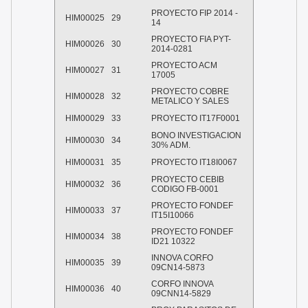
PROYECTO FIP 2014 -
HIM00025
29
14
PROYECTO FIA PYT-
HIM00026
30
2014-0281
PROYECTO ACM
HIM00027
31
17005
PROYECTO COBRE
HIM00028
32
METALICO Y SALES
HIM00029
33
PROYECTO IT17F0001
BONO INVESTIGACION
HIM00030
34
30% ADM.
HIM00031
35
PROYECTO IT18I0067
PROYECTO CEBIB
HIM00032
36
CODIGO FB-0001
PROYECTO FONDEF
HIM00033
37
IT15I10066
PROYECTO FONDEF
HIM00034
38
ID21 10322
INNOVA CORFO
HIM00035
39
09CN14-5873
CORFO INNOVA
HIM00036
40
09CNN14-5829