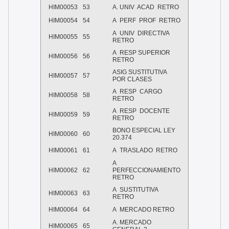
HIM00053
53
A. UNIV ACAD RETRO
HIM00054
54
A PERF PROF RETRO
A UNIV DIRECTIVA
HIM00055
55
RETRO
A RESP SUPERIOR
HIM00056
56
RETRO
ASIG SUSTITUTIVA
HIM00057
57
POR CLASES
A RESP CARGO
HIM00058
58
RETRO
A RESP DOCENTE
HIM00059
59
RETRO
BONO ESPECIAL LEY
HIM00060
60
20.374
HIM00061
61
A TRASLADO RETRO
A
HIM00062
62
PERFECCIONAMIENTO
RETRO
A SUSTITUTIVA
HIM00063
63
RETRO
HIM00064
64
A MERCADO RETRO
A. MERCADO
HIM00065
65