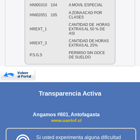
HNI00310
104
A MOVIL ESPECIAL
A ZONA ACAD POR
HNI02051
105
CLASES
CANTIDAD DE HORAS
HREXT_1
EXTRAS AL 50 % DE
ASI
CANTIDAD DE HORAS
HREXT_3
EXTRAS AL 25%
PERMISO SIN GOCE
P.S.G.S
DE SUELDO
Transparencia Activa
Angamos #601, Antofagasta
www.uantof.cl
Si usted experimenta alguna dificultad