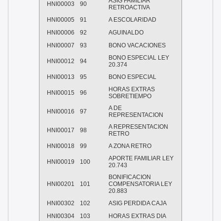
ASIG FAMILIAR
HNI00003
90
RETROACTIVA
HNI00005
91
A ESCOLARIDAD
HNI00006
92
AGUINALDO
HNI00007
93
BONO VACACIONES
BONO ESPECIAL LEY
HNI00012
94
20.374
HNI00013
95
BONO ESPECIAL
HORAS EXTRAS
HNI00015
96
SOBRETIEMPO
A DE
HNI00016
97
REPRESENTACION
A REPRESENTACION
HNI00017
98
RETRO
HNI00018
99
A ZONA RETRO
APORTE FAMILIAR LEY
HNI00019
100
20.743
BONIFICACION
HNI00201
101
COMPENSATORIA LEY
20.883
HNI00302
102
ASIG PERDIDA CAJA
HNI00304
103
HORAS EXTRAS DIA