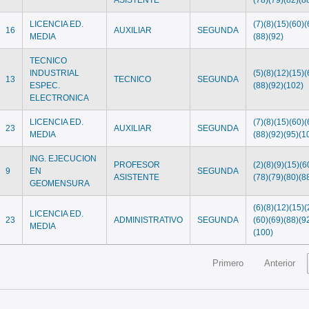
LICENCIA ED.
(7)(8)(15)(60)(
16
AUXILIAR
SEGUNDA
MEDIA
(88)(92)
TECNICO
INDUSTRIAL
(5)(8)(12)(15)(
13
TECNICO
SEGUNDA
ESPEC.
(88)(92)(102)
ELECTRONICA
LICENCIA ED.
(7)(8)(15)(60)(
23
AUXILIAR
SEGUNDA
MEDIA
(88)(92)(95)(1
ING. EJECUCION
PROFESOR
(2)(8)(9)(15)(6
9
EN
SEGUNDA
ASISTENTE
(78)(79)(80)(8
GEOMENSURA
(6)(8)(12)(15)(
LICENCIA ED.
23
ADMINISTRATIVO
SEGUNDA
(60)(69)(88)(9
MEDIA
(100)
Primero
Anterior