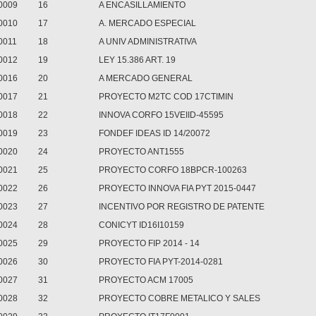
0009
16
A ENCASILLAMIENTO
0010
17
A. MERCADO ESPECIAL
0011
18
A UNIV ADMINISTRATIVA
0012
19
LEY 15.386 ART. 19
0016
20
A MERCADO GENERAL
0017
21
PROYECTO M2TC COD 17CTIMIN
0018
22
INNOVA CORFO 15VEIID-45595
0019
23
FONDEF IDEAS ID 14/20072
0020
24
PROYECTO ANT1555
0021
25
PROYECTO CORFO 18BPCR-100263
0022
26
PROYECTO INNOVA FIA PYT 2015-0447
0023
27
INCENTIVO POR REGISTRO DE PATENTE
0024
28
CONICYT ID16I10159
0025
29
PROYECTO FIP 2014 - 14
0026
30
PROYECTO FIA PYT-2014-0281
0027
31
PROYECTO ACM 17005
0028
32
PROYECTO COBRE METALICO Y SALES