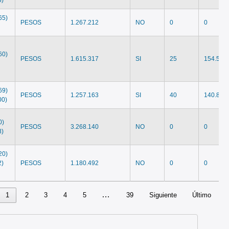
65)
PESOS
1.267.212
NO
0
0
60)
PESOS
1.615.317
SI
25
154.586
69)
PESOS
1.257.163
SI
40
140.846
00)
0)
PESOS
3.268.140
NO
0
0
8)
20)
2)
PESOS
1.180.492
NO
0
0
…
1
2
3
4
5
39
Siguiente
Último