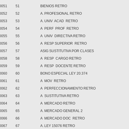
0051
51
BIENIOS RETRO
0052
52
A. PROFESIONAL RETRO
0053
53
A. UNIV ACAD RETRO
0054
54
A PERF PROF RETRO
0055
55
A UNIV DIRECTIVA RETRO
0056
56
A RESP SUPERIOR RETRO
0057
57
ASIG SUSTITUTIVA POR CLASES
0058
58
A RESP CARGO RETRO
0059
59
A RESP DOCENTE RETRO
0060
60
BONO ESPECIAL LEY 20.374
0061
61
A MOV RETRO
0062
62
A PERFECCIONAMIENTO RETRO
0063
63
A SUSTITUTIVA RETRO
0064
64
A MERCADO RETRO
0065
65
A. MERCADO GENERAL 2
0066
66
A MERCADO DOC RETRO
0067
67
A. LEY 15076 RETRO