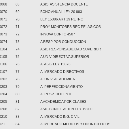
0068
68
ASIG. ASISTENCIA DOCENTE
0070
69
BONO ANUAL LEY 20.883
0071
70
LEY 15386 ART 19 RETRO
0072
71
PROY MONITORES REC PELAGICOS
0073
72
INNOVA CORFO 4507
0074
73
A RESP POR CONDUCCION
0104
74
ASIG RESPONSABILIDAD SUPERIOR
0105
75
A UNIV DIRECTIVA SUPERIOR
0106
76
A ASIG LEY 15076
0107
77
A MERCADO DIRECTIVOS
0202
78
A UNIV ACADEMICA
0203
79
A PERFECCIONAMIENTO
0204
80
A RESP DOCENTE
0205
81
A ACADEMICA POR CLASES
0206
82
ASIG BONIFICACION LEY 19200
0210
83
A. MERCADO ING. CIVIL
0211
84
A. MERCADO MEDICOS Y ODONTOLOGOS