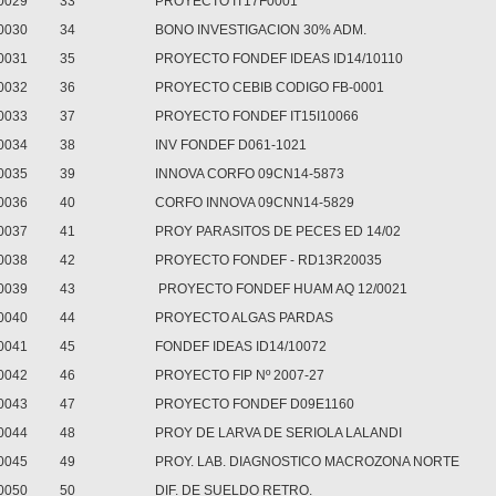
0029
33
PROYECTO IT17F0001
0030
34
BONO INVESTIGACION 30% ADM.
0031
35
PROYECTO FONDEF IDEAS ID14/10110
0032
36
PROYECTO CEBIB CODIGO FB-0001
0033
37
PROYECTO FONDEF IT15I10066
0034
38
INV FONDEF D061-1021
0035
39
INNOVA CORFO 09CN14-5873
0036
40
CORFO INNOVA 09CNN14-5829
0037
41
PROY PARASITOS DE PECES ED 14/02
0038
42
PROYECTO FONDEF - RD13R20035
0039
43
PROYECTO FONDEF HUAM AQ 12/0021
0040
44
PROYECTO ALGAS PARDAS
0041
45
FONDEF IDEAS ID14/10072
0042
46
PROYECTO FIP Nº 2007-27
0043
47
PROYECTO FONDEF D09E1160
0044
48
PROY DE LARVA DE SERIOLA LALANDI
0045
49
PROY. LAB. DIAGNOSTICO MACROZONA NORTE
0050
50
DIF. DE SUELDO RETRO.