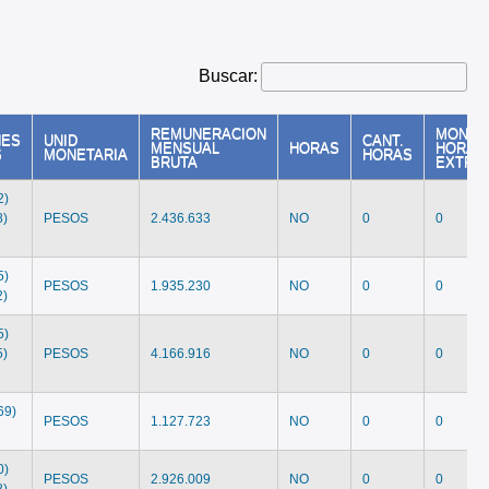
Buscar:
REMUNERACION
MONTO
NES
UNID
CANT.
MENSUAL
HORAS
HORAS
S
MONETARIA
HORAS
BRUTA
EXTRA
2)
8)
PESOS
2.436.633
NO
0
0
5)
PESOS
1.935.230
NO
0
0
2)
5)
5)
PESOS
4.166.916
NO
0
0
69)
PESOS
1.127.723
NO
0
0
0)
PESOS
2.926.009
NO
0
0
8)