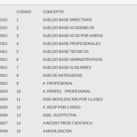
CODIGO
CONCEPTO
0101
1
SUELDO BASE DIRECTIVOS
0201
2
SUELDO BASE ACADEMICOS
0001
3
SUELDO BASE ACAD POR HORAS
0301
4
SUELDO BASE PROFESIONALES
0401
5
SUELDO BASE TECNICOS
0501
6
SUELDO BASE ADMINISTRATIVOS
0601
7
SUELDO BASE AUXILIARES
0001
8
ASIG DE ANTIGUEDAD
0002
9
A PROFESIONAL
0003
10
A. PERFEC. PROFESIONAL
0004
11
ASIG MOVILIZACION POR CLASES
0005
12
A. RESP POR CARGO
0006
13
ASIG. SUSTITUTIVA
0007
14
A INCENT PROD CIENTIFICA
0008
15
A MOVILIZACION