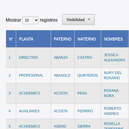
Visibilidad
Mostrar
registros
▼
N°
PLANTA
PATERNO
MATERNO
NOMBRES
JESSICA
1
DIRECTIVO
ABARZA
CASTRO
ALEXANDRA
NURY DEL
2
PROFESIONAL
ABASOLO
QUINTEROS
ROSARIO
ROXANA
3
ACADEMICO
ACOSTA
PENA
NORA
ROBERTO
4
AUXILIARES
ACOSTA
PIZARRO
ANDRES
ROSELLA
5
ACADEMICO
AGENO
SIERRA
TERESSINE