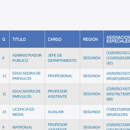
ASIGNACIO
G
TITULO
CARGO
REGION
ESPECIALE
(1)(8)(9)(10)(1
ADMINISTRADOR
JEFE DE
6
SEGUNDA
(15)(60)(82)(8
PUBLICO
DEPARTAMENTO
(92)
EDUCADORA DE
(4)(8)(9)(10)(1
12
PROFESIONAL
SEGUNDA
PARVULOS
(60)(82)(88)(9
(2)(8)(9)(14)(1
EDUCADORA DE
PROFESOR
11
SEGUNDA
(60)(78)(79)(8
PARVULOS
ASISTENTE
(88)
LICENCIA ED.
(7)(8)(15)(60)(
23
AUXILIAR
SEGUNDA
MEDIA
(88)(92)(100)
PROFESOR
(2)(8)(9)(15)(6
9
MATRON(A)
SEGUNDA
ASISTENTE
(78)(79)(82)(8