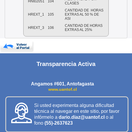
HNI02051
104
CLASES
CANTIDAD DE
HORAS
HREXT_1
105
EXTRAS AL 50 % DE
ASI
CANTIDAD DE HORAS
HREXT_3
106
EXTRAS AL 25%
Transparencia Activa
Angamos #601, Antofagasta
www.uantof.cl
Si usted experimenta alguna dificultad
técnica al navegar en este sitio, por favor
infórmelo a
dario.diaz@uantof.cl
o al
fono
(55)-2637623