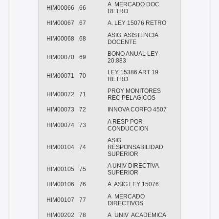
A
MERCADO DOC
HIM00066
66
RETRO
HIM00067
67
A. LEY 15076 RETRO
ASIG. ASISTENCIA
HIM00068
68
DOCENTE
BONO ANUAL LEY
HIM00070
69
20.883
LEY 15386 ART 19
HIM00071
70
RETRO
PROY MONITORES
HIM00072
71
REC PELAGICOS
HIM00073
72
INNOVA CORFO 4507
A RESP POR
HIM00074
73
CONDUCCION
ASIG
HIM00104
74
RESPONSABILIDAD
SUPERIOR
A UNIV DIRECTIVA
HIM00105
75
SUPERIOR
HIM00106
76
A
ASIG LEY 15076
A
MERCADO
HIM00107
77
DIRECTIVOS
HIM00202
78
A
UNIV
ACADEMICA