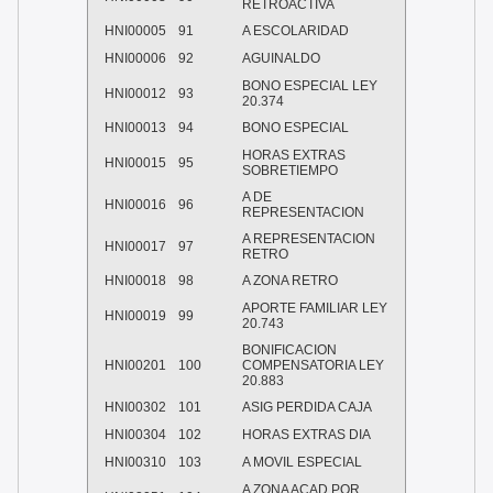
RETROACTIVA
HNI00005
91
A ESCOLARIDAD
HNI00006
92
AGUINALDO
BONO ESPECIAL LEY
HNI00012
93
20.374
HNI00013
94
BONO ESPECIAL
HORAS EXTRAS
HNI00015
95
SOBRETIEMPO
A DE
HNI00016
96
REPRESENTACION
A REPRESENTACION
HNI00017
97
RETRO
HNI00018
98
A ZONA RETRO
APORTE FAMILIAR LEY
HNI00019
99
20.743
BONIFICACION
HNI00201
100
COMPENSATORIA LEY
20.883
HNI00302
101
ASIG PERDIDA CAJA
HNI00304
102
HORAS EXTRAS DIA
HNI00310
103
A MOVIL ESPECIAL
A ZONA ACAD POR