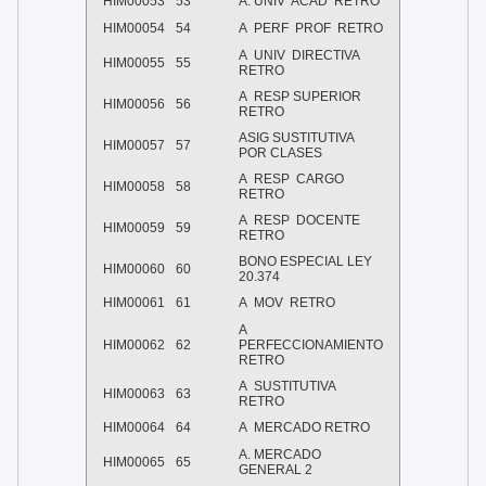
HIM00053
53
A. UNIV
ACAD
RETRO
HIM00054
54
A
PERF
PROF
RETRO
A
UNIV
DIRECTIVA
HIM00055
55
RETRO
A
RESP SUPERIOR
HIM00056
56
RETRO
ASIG SUSTITUTIVA
HIM00057
57
POR CLASES
A
RESP
CARGO
HIM00058
58
RETRO
A
RESP
DOCENTE
HIM00059
59
RETRO
BONO ESPECIAL LEY
HIM00060
60
20.374
HIM00061
61
A
MOV
RETRO
A
HIM00062
62
PERFECCIONAMIENTO
RETRO
A
SUSTITUTIVA
HIM00063
63
RETRO
HIM00064
64
A
MERCADO RETRO
A. MERCADO
HIM00065
65
GENERAL 2