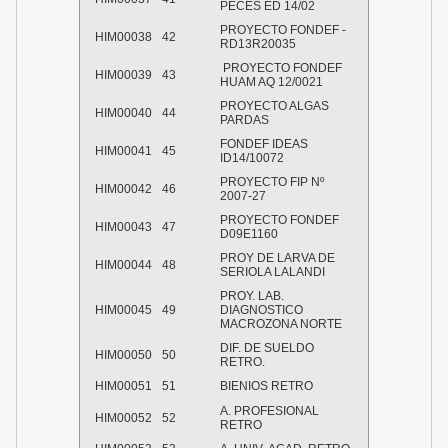
PECES ED 14/02
PROYECTO FONDEF -
HIM00038
42
RD13R20035
PROYECTO FONDEF
HIM00039
43
HUAM AQ 12/0021
PROYECTO ALGAS
HIM00040
44
PARDAS
FONDEF IDEAS
HIM00041
45
ID14/10072
PROYECTO FIP Nº
HIM00042
46
2007-27
PROYECTO FONDEF
HIM00043
47
D09E1160
PROY DE LARVA DE
HIM00044
48
SERIOLA LALANDI
PROY. LAB.
HIM00045
49
DIAGNOSTICO
MACROZONA NORTE
DIF. DE SUELDO
HIM00050
50
RETRO.
HIM00051
51
BIENIOS RETRO
A. PROFESIONAL
HIM00052
52
RETRO