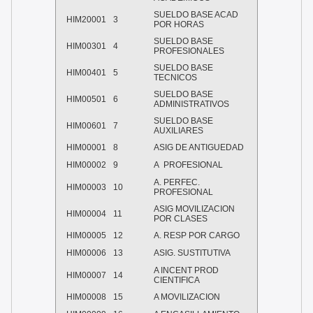
SUELDO BASE ACAD
HIM20001
3
POR HORAS
SUELDO BASE
HIM00301
4
PROFESIONALES
SUELDO BASE
HIM00401
5
TECNICOS
SUELDO BASE
HIM00501
6
ADMINISTRATIVOS
SUELDO BASE
HIM00601
7
AUXILIARES
HIM00001
8
ASIG DE ANTIGUEDAD
HIM00002
9
A
PROFESIONAL
A. PERFEC.
HIM00003
10
PROFESIONAL
ASIG MOVILIZACION
HIM00004
11
POR CLASES
HIM00005
12
A. RESP POR CARGO
HIM00006
13
ASIG. SUSTITUTIVA
A INCENT PROD
HIM00007
14
CIENTIFICA
HIM00008
15
A MOVILIZACION