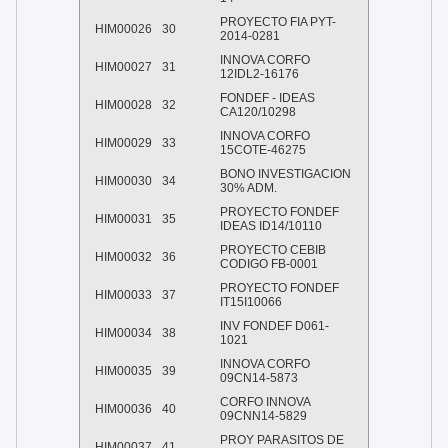
PROYECTO FIA PYT-
HIM00026
30
2014-0281
INNOVA CORFO
HIM00027
31
12IDL2-16176
FONDEF - IDEAS
HIM00028
32
CA120/10298
INNOVA CORFO
HIM00029
33
15COTE-46275
BONO INVESTIGACION
HIM00030
34
30% ADM.
PROYECTO FONDEF
HIM00031
35
IDEAS ID14/10110
PROYECTO CEBIB
HIM00032
36
CODIGO FB-0001
PROYECTO FONDEF
HIM00033
37
IT15I10066
INV FONDEF D061-
HIM00034
38
1021
INNOVA CORFO
HIM00035
39
09CN14-5873
CORFO INNOVA
HIM00036
40
09CNN14-5829
PROY PARASITOS DE
HIM00037
41