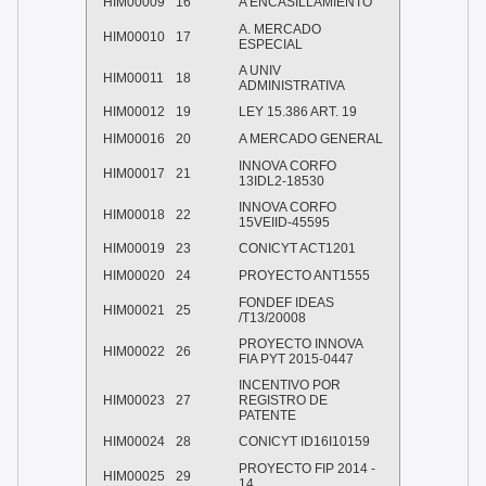
HIM00009
16
A ENCASILLAMIENTO
A. MERCADO
HIM00010
17
ESPECIAL
A UNIV
HIM00011
18
ADMINISTRATIVA
HIM00012
19
LEY 15.386 ART. 19
HIM00016
20
A MERCADO GENERAL
INNOVA CORFO
HIM00017
21
13IDL2-18530
INNOVA CORFO
HIM00018
22
15VEIID-45595
HIM00019
23
CONICYT ACT1201
HIM00020
24
PROYECTO ANT1555
FONDEF IDEAS
HIM00021
25
/T13/20008
PROYECTO INNOVA
HIM00022
26
FIA PYT 2015-0447
INCENTIVO POR
HIM00023
27
REGISTRO DE
PATENTE
HIM00024
28
CONICYT ID16I10159
PROYECTO FIP 2014 -
HIM00025
29
14