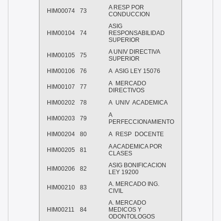
A RESP POR
HIM00074
73
CONDUCCION
ASIG
HIM00104
74
RESPONSABILIDAD
SUPERIOR
A UNIV DIRECTIVA
HIM00105
75
SUPERIOR
HIM00106
76
A ASIG LEY 15076
A MERCADO
HIM00107
77
DIRECTIVOS
HIM00202
78
A UNIV ACADEMICA
A
HIM00203
79
PERFECCIONAMIENTO
HIM00204
80
A RESP DOCENTE
A ACADEMICA POR
HIM00205
81
CLASES
ASIG BONIFICACION
HIM00206
82
LEY 19200
A. MERCADO ING.
HIM00210
83
CIVIL
A. MERCADO
HIM00211
84
MEDICOS Y
ODONTOLOGOS