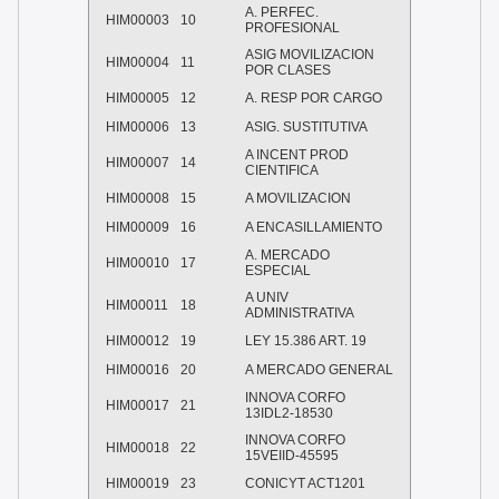
A. PERFEC.
HIM00003
10
PROFESIONAL
ASIG MOVILIZACION
HIM00004
11
POR CLASES
HIM00005
12
A. RESP POR CARGO
HIM00006
13
ASIG. SUSTITUTIVA
A INCENT PROD
HIM00007
14
CIENTIFICA
HIM00008
15
A MOVILIZACION
HIM00009
16
A ENCASILLAMIENTO
A. MERCADO
HIM00010
17
ESPECIAL
A UNIV
HIM00011
18
ADMINISTRATIVA
HIM00012
19
LEY 15.386 ART. 19
HIM00016
20
A MERCADO GENERAL
INNOVA CORFO
HIM00017
21
13IDL2-18530
INNOVA CORFO
HIM00018
22
15VEIID-45595
HIM00019
23
CONICYT ACT1201