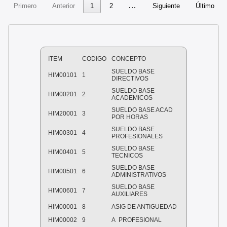
…
Primero
Anterior
1
2
Siguiente
Último
ITEM
CODIGO
CONCEPTO
SUELDO BASE
HIM00101
1
DIRECTIVOS
SUELDO BASE
HIM00201
2
ACADEMICOS
SUELDO BASE ACAD
HIM20001
3
POR HORAS
SUELDO BASE
HIM00301
4
PROFESIONALES
SUELDO BASE
HIM00401
5
TECNICOS
SUELDO BASE
HIM00501
6
ADMINISTRATIVOS
SUELDO BASE
HIM00601
7
AUXILIARES
HIM00001
8
ASIG DE ANTIGUEDAD
HIM00002
9
A PROFESIONAL