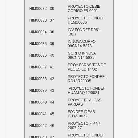
PROYECTO CEBIB
HIM00032
36
CODIGO FB-0001
PROYECTO FONDEF
HIM00033
37
IT15I10066
INV FONDEF D061-
HIM00034
38
1021
INNOVA CORFO
HIM00035
39
09CN14-5873
CORFO INNOVA
HIM00036
40
09CNN14-5829
PROY PARASITOS DE
HIM00037
41
PECES ED 14/02
PROYECTO FONDEF -
HIM00038
42
RD13R20035
PROYECTO FONDEF
HIM00039
43
HUAM AQ 12/0021
PROYECTO ALGAS
HIM00040
44
PARDAS
FONDEF IDEAS
HIM00041
45
ID14/10072
PROYECTO FIP Nº
HIM00042
46
2007-27
PROYECTO FONDEF
HIM00043
47