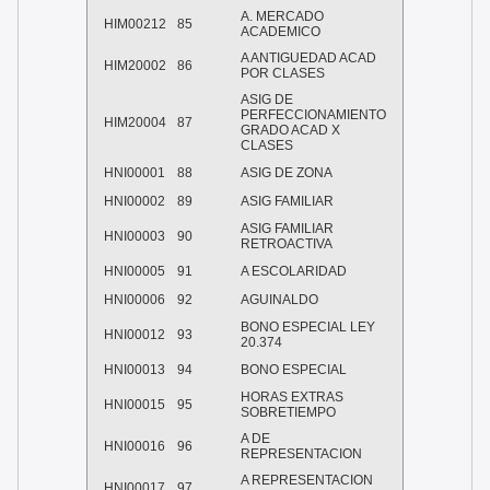
A. MERCADO
HIM00212
85
ACADEMICO
A ANTIGUEDAD ACAD
HIM20002
86
POR CLASES
ASIG DE
PERFECCIONAMIENTO
HIM20004
87
GRADO ACAD X
CLASES
HNI00001
88
ASIG DE ZONA
HNI00002
89
ASIG FAMILIAR
ASIG FAMILIAR
HNI00003
90
RETROACTIVA
HNI00005
91
A ESCOLARIDAD
HNI00006
92
AGUINALDO
BONO ESPECIAL LEY
HNI00012
93
20.374
HNI00013
94
BONO ESPECIAL
HORAS EXTRAS
HNI00015
95
SOBRETIEMPO
A DE
HNI00016
96
REPRESENTACION
A REPRESENTACION
HNI00017
97