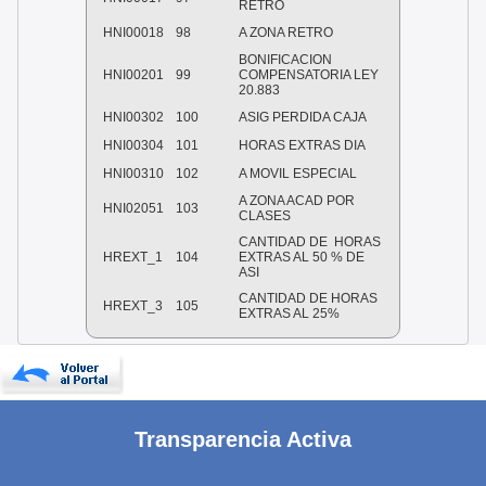
RETRO
HNI00018
98
A ZONA RETRO
BONIFICACION
HNI00201
99
COMPENSATORIA LEY
20.883
HNI00302
100
ASIG PERDIDA CAJA
HNI00304
101
HORAS EXTRAS DIA
HNI00310
102
A MOVIL ESPECIAL
A ZONA ACAD POR
HNI02051
103
CLASES
CANTIDAD DE HORAS
HREXT_1
104
EXTRAS AL 50 % DE
ASI
CANTIDAD DE HORAS
HREXT_3
105
EXTRAS AL 25%
Transparencia Activa