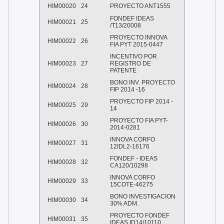
HIM00020
24
PROYECTO ANT1555
FONDEF IDEAS
HIM00021
25
/T13/20008
PROYECTO INNOVA
HIM00022
26
FIA PYT 2015-0447
INCENTIVO POR
HIM00023
27
REGISTRO DE
PATENTE
BONO INV. PROYECTO
HIM00024
28
FIP 2014 -16
PROYECTO FIP 2014 -
HIM00025
29
14
PROYECTO FIA PYT-
HIM00026
30
2014-0281
INNOVA CORFO
HIM00027
31
12IDL2-16176
FONDEF - IDEAS
HIM00028
32
CA120/10298
INNOVA CORFO
HIM00029
33
15COTE-46275
BONO INVESTIGACION
HIM00030
34
30% ADM.
PROYECTO FONDEF
HIM00031
35
IDEAS ID14/10110