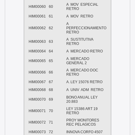
A MOV ESPECIAL
HIM00060
60
RETRO
HIM00061
61
A MOV RETRO
A
HIM00062
62
PERFECCIONAMIENTO
RETRO
A SUSTITUTIVA
HIM00063
63
RETRO
HIM00064
64
A MERCADO RETRO
A. MERCADO
HIM00065
65
GENERAL 2
A MERCADO DOC
HIM00066
66
RETRO
HIM00067
67
A. LEY 15076 RETRO
HIM00068
68
A UNIV ADM RETRO
BONO ANUAL LEY
HIM00070
69
20.883
LEY 15386 ART 19
HIM00071
70
RETRO
PROY MONITORES
HIM00072
71
REC PELAGICOS
HIM00073
72
INNOVA CORFO 4507