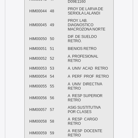
D09E1160
PROY DE LARVA DE
HIM00044
48
SERIOLA LALANDI
PROY. LAB.
HIM00045
49
DIAGNOSTICO
MACROZONA NORTE
DIF. DE SUELDO
HIM00050
50
RETRO.
HIM00051
51
BIENIOS RETRO
A. PROFESIONAL
HIM00052
52
RETRO
HIM00053
53
A. UNIV ACAD RETRO
HIM00054
54
A PERF PROF RETRO
A UNIV DIRECTIVA
HIM00055
55
RETRO
A RESP SUPERIOR
HIM00056
56
RETRO
ASIG SUSTITUTIVA
HIM00057
57
POR CLASES
A RESP CARGO
HIM00058
58
RETRO
A RESP DOCENTE
HIM00059
59
RETRO