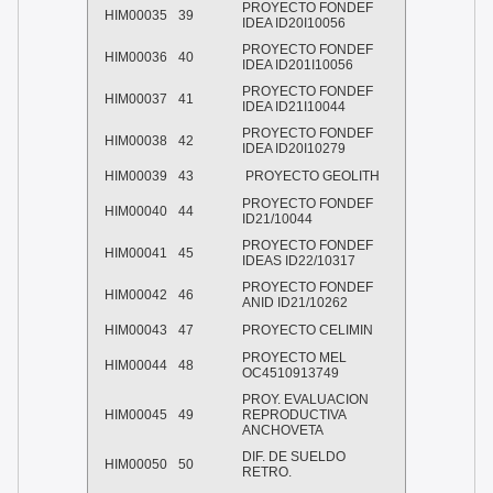
PROYECTO FONDEF
HIM00035
39
IDEA ID20I10056
PROYECTO FONDEF
HIM00036
40
IDEA ID201I10056
PROYECTO FONDEF
HIM00037
41
IDEA ID21I10044
PROYECTO FONDEF
HIM00038
42
IDEA ID20I10279
HIM00039
43
PROYECTO GEOLITH
PROYECTO FONDEF
HIM00040
44
ID21/10044
PROYECTO FONDEF
HIM00041
45
IDEAS ID22/10317
PROYECTO FONDEF
HIM00042
46
ANID ID21/10262
HIM00043
47
PROYECTO CELIMIN
PROYECTO MEL
HIM00044
48
OC4510913749
PROY. EVALUACION
HIM00045
49
REPRODUCTIVA
ANCHOVETA
DIF. DE SUELDO
HIM00050
50
RETRO.