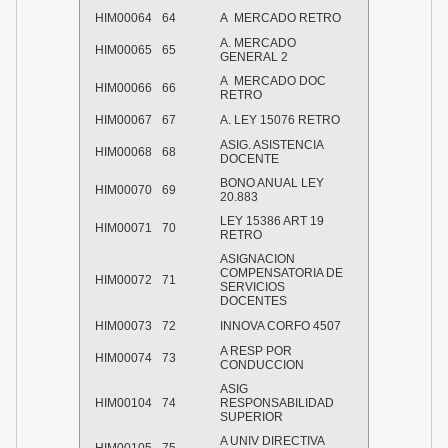
HIM00064
64
A MERCADO RETRO
A. MERCADO
HIM00065
65
GENERAL 2
A MERCADO DOC
HIM00066
66
RETRO
HIM00067
67
A. LEY 15076 RETRO
ASIG. ASISTENCIA
HIM00068
68
DOCENTE
BONO ANUAL LEY
HIM00070
69
20.883
LEY 15386 ART 19
HIM00071
70
RETRO
ASIGNACION
COMPENSATORIA DE
HIM00072
71
SERVICIOS
DOCENTES
HIM00073
72
INNOVA CORFO 4507
A RESP POR
HIM00074
73
CONDUCCION
ASIG
HIM00104
74
RESPONSABILIDAD
SUPERIOR
A UNIV DIRECTIVA