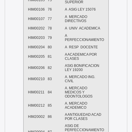
HIM00105
75
SUPERIOR
HIM00106
76
A ASIG LEY 15076
A MERCADO
HIM00107
77
DIRECTIVOS
HIM00202
78
A UNIV ACADEMICA
A
HIM00203
79
PERFECCIONAMIENTO
HIM00204
80
A RESP DOCENTE
A ACADEMICA POR
HIM00205
81
CLASES
ASIG BONIFICACION
HIM00206
82
LEY 19200
A. MERCADO ING.
HIM00210
83
CIVIL
A. MERCADO
HIM00211
84
MEDICOS Y
ODONTOLOGOS
A. MERCADO
HIM00212
85
ACADEMICO
A ANTIGUEDAD ACAD
HIM20002
86
POR CLASES
ASIG DE
PERFECCIONAMIENTO