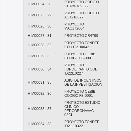
PROYECTO CODIGO
HIM00024
28
21BPA-189322
PROYECTO CODIGO
HIM00025
29
ACT210027
PROYECTO
HIM00026
30
MAG172004
HIM00027
31
PROYECTO CR4799
PROYECTO FONDEF
HIM00028
32
COD IT21I0042
PROYECTO CEBIB
HIM00029
33
CODIGO FB-0001
PROYECTO
HIM00030
34
FONDEF/ANIID COD
ID22I10227
ASIG. DE INCENTIVOS
HIM00031
35
DE LA INVESTIGACION
PROYECTO CEBIB
HIM00032
36
CODIGO FB-0001
PROYECTO ESTUDIO
CLINICO
HIM00033
37
PEDCORONAVAC
03CL
PROYECTO FONDEF
HIM00034
38
ID21 10322