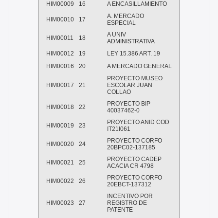
HIM00009
16
A ENCASILLAMIENTO
A. MERCADO
HIM00010
17
ESPECIAL
A UNIV
HIM00011
18
ADMINISTRATIVA
HIM00012
19
LEY 15.386 ART. 19
HIM00016
20
A MERCADO GENERAL
PROYECTO MUSEO
HIM00017
21
ESCOLAR JUAN
COLLAO
PROYECTO BIP
HIM00018
22
40037462-0
PROYECTO ANID COD
HIM00019
23
IT21I061
PROYECTO CORFO
HIM00020
24
20BPC02-137185
PROYECTO CADEP
HIM00021
25
ACACIA CR 4798
PROYECTO CORFO
HIM00022
26
20EBCT-137312
INCENTIVO POR
HIM00023
27
REGISTRO DE
PATENTE