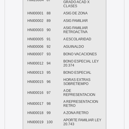
HIM20004
87
GRADO ACAD X
CLASES
HNI00001
88
ASIG DE ZONA
HNI00002
89
ASIG FAMILIAR
ASIG FAMILIAR
HNI00003
90
RETROACTIVA
HNI00005
91
A ESCOLARIDAD
HNI00006
92
AGUINALDO
HNI00007
93
BONO VACACIONES
BONO ESPECIAL LEY
HNI00012
94
20.374
HNI00013
95
BONO ESPECIAL
HORAS EXTRAS
HNI00015
96
SOBRETIEMPO
A DE
HNI00016
97
REPRESENTACION
A REPRESENTACION
HNI00017
98
RETRO
HNI00018
99
A ZONA RETRO
APORTE FAMILIAR LEY
HNI00019
100
20.743