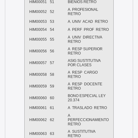
HIM00051
51
BIENIOS RETRO
A. PROFESIONAL
HIM00052
52
RETRO
HIM00053
53
A. UNIV ACAD RETRO
HIM00054
54
A PERF PROF RETRO
A UNIV DIRECTIVA
HIM00055
55
RETRO
A RESP SUPERIOR
HIM00056
56
RETRO
ASIG SUSTITUTIVA
HIM00057
57
POR CLASES
A RESP CARGO
HIM00058
58
RETRO
A RESP DOCENTE
HIM00059
59
RETRO
BONO ESPECIAL LEY
HIM00060
60
20.374
HIM00061
61
A TRASLADO RETRO
A
HIM00062
62
PERFECCIONAMIENTO
RETRO
A SUSTITUTIVA
HIM00063
63
RETRO