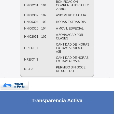
BONIFICACION
HNI00201
101
COMPENSATORIA LEY
20.883
HNI00302
102
ASIG PERDIDA CAJA
HNI00304
103
HORAS EXTRAS DIA
HNI00310
104
A MOVIL ESPECIAL
A ZONA ACAD POR
HNI02051
105
CLASES
CANTIDAD DE HORAS
HREXT_1
EXTRAS AL 50 % DE
ASI
CANTIDAD DE HORAS
HREXT_3
EXTRAS AL 25%
PERMISO SIN GOCE
P.S.G.S
DE SUELDO
Transparencia Activa