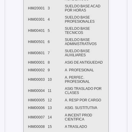
SUELDO BASE ACAD
HIM20001
3
POR HORAS
SUELDO BASE
HIM00301
4
PROFESIONALES
SUELDO BASE
HIM00401
5
TECNICOS
SUELDO BASE
HIM00501
6
ADMINISTRATIVOS
SUELDO BASE
HIM00601
7
AUXILIARES
HIM00001
8
ASIG DE ANTIGUEDAD
HIM00002
9
A PROFESIONAL
A. PERFEC.
HIM00003
10
PROFESIONAL
ASIG TRASLADO POR
HIM00004
11
CLASES
HIM00005
12
A. RESP POR CARGO
HIM00006
13
ASIG. SUSTITUTIVA
A INCENT PROD
HIM00007
14
CIENTIFICA
HIM00008
15
A TRASLADO