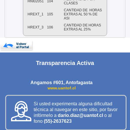
HNI02051
104
CLASES
CANTIDAD DE
HORAS
HREXT_1
105
EXTRAS AL 50 % DE
ASI
CANTIDAD DE HORAS
HREXT_3
106
EXTRAS AL 25%
Transparencia Activa
Angamos #601, Antofagasta
www.uantof.cl
Si usted experimenta alguna dificultad
técnica al navegar en este sitio, por favor
infórmelo a
dario.diaz@uantof.cl
o al
fono
(55)-2637623