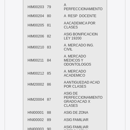
A
HIM00203
79
PERFECCIONAMIENTO
HIM00204
80
A
RESP
DOCENTE
A ACADEMICA POR
HIM00205
81
CLASES
ASIG BONIFICACION
HIM00206
82
LEY 19200
A. MERCADO ING.
HIM00210
83
CIVIL
A. MERCADO
HIM00211
84
MEDICOS Y
ODONTOLOGOS
A. MERCADO
HIM00212
85
ACADEMICO
A ANTIGUEDAD ACAD
HIM20002
86
POR CLASES
ASIG DE
PERFECCIONAMIENTO
HIM20004
87
GRADO ACAD X
CLASES
HNI00001
88
ASIG DE ZONA
HNI00002
89
ASIG FAMILIAR
ASIG FAMILIAR
HNI00003
90