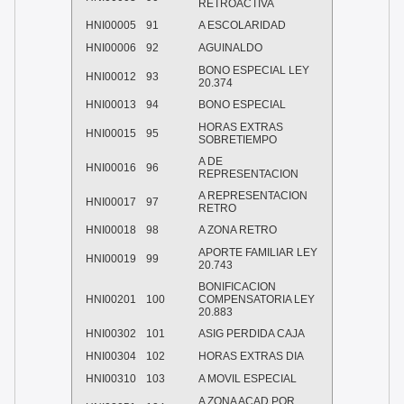
RETROACTIVA
HNI00005
91
A ESCOLARIDAD
HNI00006
92
AGUINALDO
BONO ESPECIAL LEY
HNI00012
93
20.374
HNI00013
94
BONO ESPECIAL
HORAS EXTRAS
HNI00015
95
SOBRETIEMPO
A DE
HNI00016
96
REPRESENTACION
A REPRESENTACION
HNI00017
97
RETRO
HNI00018
98
A ZONA RETRO
APORTE FAMILIAR LEY
HNI00019
99
20.743
BONIFICACION
HNI00201
100
COMPENSATORIA LEY
20.883
HNI00302
101
ASIG PERDIDA CAJA
HNI00304
102
HORAS EXTRAS DIA
HNI00310
103
A MOVIL ESPECIAL
A ZONA ACAD POR