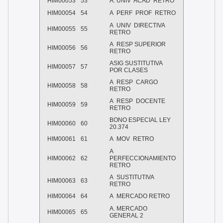
HIM00053
53
A. UNIV
ACAD
RETRO
HIM00054
54
A
PERF
PROF
RETRO
A
UNIV
DIRECTIVA
HIM00055
55
RETRO
A
RESP SUPERIOR
HIM00056
56
RETRO
ASIG SUSTITUTIVA
HIM00057
57
POR CLASES
A
RESP
CARGO
HIM00058
58
RETRO
A
RESP
DOCENTE
HIM00059
59
RETRO
BONO ESPECIAL LEY
HIM00060
60
20.374
HIM00061
61
A
MOV
RETRO
A
HIM00062
62
PERFECCIONAMIENTO
RETRO
A
SUSTITUTIVA
HIM00063
63
RETRO
HIM00064
64
A
MERCADO RETRO
A. MERCADO
HIM00065
65
GENERAL 2