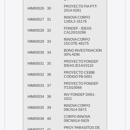
PROYECTO FIA PYT-
HIM00026
30
2014-0281
INNOVA CORFO
HIM00027
31
12IDL2-16176
FONDEF - IDEAS
HIM00028
32
CA120/10298
INNOVA CORFO
HIM00029
33
15COTE-46275
BONO INVESTIGACION
HIM00030
34
30% ADM.
PROYECTO FONDEF
HIM00031
35
IDEAS ID14/10110
PROYECTO CEBIB
HIM00032
36
CODIGO FB-0001
PROYECTO FONDEF
HIM00033
37
IT15I10066
INV FONDEF D061-
HIM00034
38
1021
INNOVA CORFO
HIM00035
39
09CN14-5873
CORFO INNOVA
HIM00036
40
09CNN14-5829
PROY PARASITOS DE
HIM00037
41