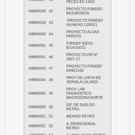
PECES ED 14/02
PROYECTO FONDEF -
HIM00038
42
RD13R20035
PROYECTO FONDEF
HIM00039
43
HUAM AQ 12/0021
PROYECTO ALGAS
HIM00040
44
PARDAS
FONDEF IDEAS
HIM00041
45
ID14/10072
PROYECTO FIP Nº
HIM00042
46
2007-27
PROYECTO FONDEF
HIM00043
47
D09E1160
PROY DE LARVA DE
HIM00044
48
SERIOLA LALANDI
PROY. LAB.
HIM00045
49
DIAGNOSTICO
MACROZONA NORTE
DIF. DE SUELDO
HIM00050
50
RETRO.
HIM00051
51
BIENIOS RETRO
A. PROFESIONAL
HIM00052
52
RETRO