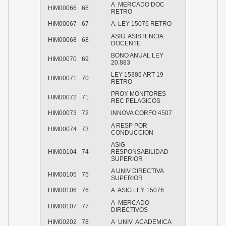
A
MERCADO DOC
HIM00066
66
RETRO
HIM00067
67
A. LEY 15076 RETRO
ASIG. ASISTENCIA
HIM00068
68
DOCENTE
BONO ANUAL LEY
HIM00070
69
20.883
LEY 15386 ART 19
HIM00071
70
RETRO
PROY MONITORES
HIM00072
71
REC PELAGICOS
HIM00073
72
INNOVA CORFO 4507
A RESP POR
HIM00074
73
CONDUCCION
ASIG
HIM00104
74
RESPONSABILIDAD
SUPERIOR
A UNIV DIRECTIVA
HIM00105
75
SUPERIOR
HIM00106
76
A
ASIG LEY 15076
A
MERCADO
HIM00107
77
DIRECTIVOS
HIM00202
78
A
UNIV
ACADEMICA