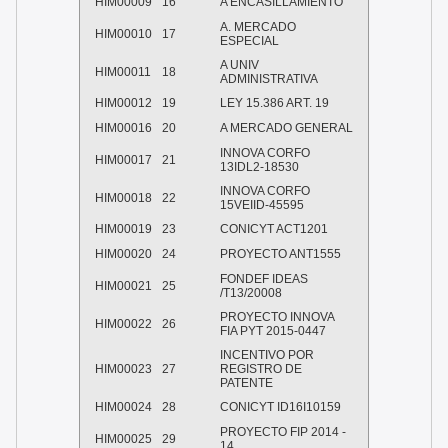
HIM00009
16
A ENCASILLAMIENTO
A. MERCADO
HIM00010
17
ESPECIAL
A UNIV
HIM00011
18
ADMINISTRATIVA
HIM00012
19
LEY 15.386 ART. 19
HIM00016
20
A MERCADO GENERAL
INNOVA CORFO
HIM00017
21
13IDL2-18530
INNOVA CORFO
HIM00018
22
15VEIID-45595
HIM00019
23
CONICYT ACT1201
HIM00020
24
PROYECTO ANT1555
FONDEF IDEAS
HIM00021
25
/T13/20008
PROYECTO INNOVA
HIM00022
26
FIA PYT 2015-0447
INCENTIVO POR
HIM00023
27
REGISTRO DE
PATENTE
HIM00024
28
CONICYT ID16I10159
PROYECTO FIP 2014 -
HIM00025
29
14