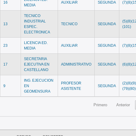
16
AUXILIAR
SEGUNDA
(7)(8)(1
MEDIA
TECNICO
INDUSTRIAL
(5)(8)(1
13
TECNICO
SEGUNDA
ESPEC.
(101)
ELECTRONICA
LICENCIA ED.
23
AUXILIAR
SEGUNDA
(7)(8)(1
MEDIA
SECRETARIA
17
EJECUTIVA EN
ADMINISTRATIVO
SEGUNDA
(6)(8)(1
CASTELLANO
ING. EJECUCION
PROFESOR
(2)(8)(9
9
EN
SEGUNDA
ASISTENTE
(79)(80)
GEOMENSURA
Primero
Anterior