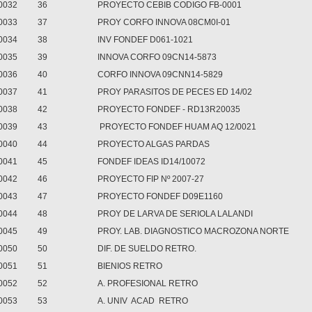
0032
36
PROYECTO CEBIB CODIGO FB-0001
0033
37
PROY CORFO INNOVA 08CM0I-01
0034
38
INV FONDEF D061-1021
0035
39
INNOVA CORFO 09CN14-5873
0036
40
CORFO INNOVA 09CNN14-5829
0037
41
PROY PARASITOS DE PECES ED 14/02
0038
42
PROYECTO FONDEF - RD13R20035
0039
43
PROYECTO FONDEF HUAM AQ 12/0021
0040
44
PROYECTO ALGAS PARDAS
0041
45
FONDEF IDEAS ID14/10072
0042
46
PROYECTO FIP Nº 2007-27
0043
47
PROYECTO FONDEF D09E1160
0044
48
PROY DE LARVA DE SERIOLA LALANDI
0045
49
PROY. LAB. DIAGNOSTICO MACROZONA NORTE
0050
50
DIF. DE SUELDO RETRO.
0051
51
BIENIOS RETRO
0052
52
A. PROFESIONAL RETRO
0053
53
A. UNIV
ACAD
RETRO