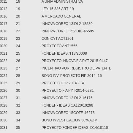
0011
18
A UNIV ADMINISTRATIVA
0012
19
LEY 15.386 ART. 19
0016
20
A MERCADO GENERAL
0017
21
INNOVA CORFO 13IDL2-18530
0018
22
INNOVA CORFO 15VEIID-45595
0019
23
CONICYT ACT1201
0020
24
PROYECTO ANT1555
0021
25
FONDEF IDEAS /T13/20008
0022
26
PROYECTO INNOVA FIA PYT 2015-0447
0023
27
INCENTIVO POR REGISTRO DE PATENTE
0024
28
BONO INV. PROYECTO FIP 2014 -16
0025
29
PROYECTO FIP 2014 - 14
0026
30
PROYECTO FIA PYT-2014-0281
0027
31
INNOVA CORFO 12IDL2-16176
0028
32
FONDEF - IDEAS CA120/10298
0029
33
INNOVA CORFO 15COTE-46275
0030
34
BONO INVESTIGACION 30% ADM.
0031
35
PROYECTO FONDEF IDEAS ID14/10110