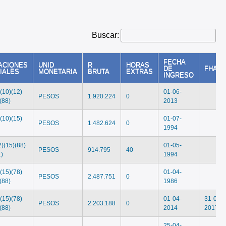
Buscar:
FECHA
ACIONES
UNID
R
HORAS
DE
FHAST
IALES
MONETARIA
BRUTA
EXTRAS
INGRESO
)(10)(12)
01-06-
PESOS
1.920.224
0
(88)
2013
)(10)(15)
01-07-
PESOS
1.482.624
0
1994
2)(15)(88)
01-05-
PESOS
914.795
40
1)
1994
)(15)(78)
01-04-
PESOS
2.487.751
0
(88)
1986
)(15)(78)
01-04-
31-03-
PESOS
2.203.188
0
(88)
2014
2017
25-04-