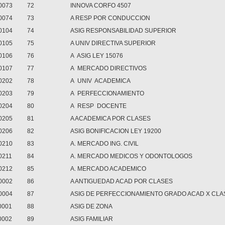
0073
72
INNOVA CORFO 4507
0074
73
A RESP POR CONDUCCION
0104
74
ASIG RESPONSABILIDAD SUPERIOR
0105
75
A UNIV DIRECTIVA SUPERIOR
0106
76
A
ASIG LEY 15076
0107
77
A
MERCADO DIRECTIVOS
0202
78
A
UNIV
ACADEMICA
0203
79
A
PERFECCIONAMIENTO
0204
80
A
RESP
DOCENTE
0205
81
A ACADEMICA POR CLASES
0206
82
ASIG BONIFICACION LEY 19200
0210
83
A. MERCADO ING. CIVIL
0211
84
A. MERCADO MEDICOS Y ODONTOLOGOS
0212
85
A. MERCADO ACADEMICO
0002
86
A ANTIGUEDAD ACAD POR CLASES
0004
87
ASIG DE PERFECCIONAMIENTO GRADO ACAD X CLA
0001
88
ASIG DE ZONA
0002
89
ASIG FAMILIAR