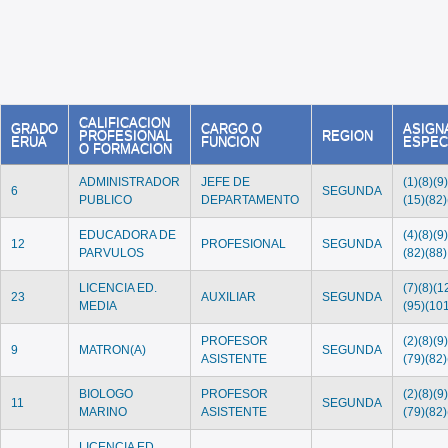
CALIFICACION
GRADO
CARGO O
ASIGN
PROFESIONAL
REGION
ERUA
FUNCION
ESPEC
O FORMACION
ADMINISTRADOR
JEFE DE
(1)(8)(9
6
SEGUNDA
PUBLICO
DEPARTAMENTO
(15)(82)
EDUCADORA DE
(4)(8)(9
12
PROFESIONAL
SEGUNDA
PARVULOS
(82)(88)
LICENCIA ED.
(7)(8)(1
23
AUXILIAR
SEGUNDA
MEDIA
(95)(10
PROFESOR
(2)(8)(9
9
MATRON(A)
SEGUNDA
ASISTENTE
(79)(82)
BIOLOGO
PROFESOR
(2)(8)(9
11
SEGUNDA
MARINO
ASISTENTE
(79)(82)
LICENCIA ED.