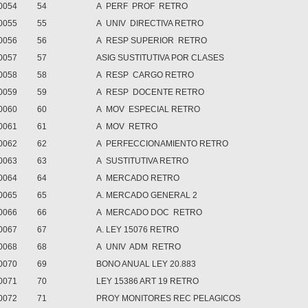
0054
54
A
PERF
PROF
RETRO
0055
55
A
UNIV
DIRECTIVA RETRO
0056
56
A
RESP SUPERIOR
RETRO
0057
57
ASIG SUSTITUTIVA POR CLASES
0058
58
A
RESP
CARGO RETRO
0059
59
A
RESP
DOCENTE RETRO
0060
60
A
MOV
ESPECIAL RETRO
0061
61
A
MOV
RETRO
0062
62
A
PERFECCIONAMIENTO RETRO
0063
63
A
SUSTITUTIVA RETRO
0064
64
A
MERCADO RETRO
0065
65
A. MERCADO GENERAL 2
0066
66
A
MERCADO DOC
RETRO
0067
67
A. LEY 15076 RETRO
0068
68
A
UNIV
ADM
RETRO
0070
69
BONO ANUAL LEY 20.883
0071
70
LEY 15386 ART 19 RETRO
0072
71
PROY MONITORES REC PELAGICOS