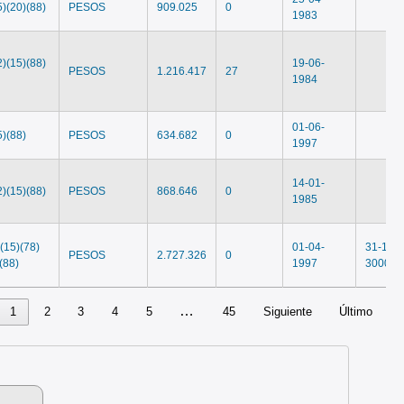
5)(20)(88)
PESOS
909.025
0
1983
2)(15)(88)
19-06-
PESOS
1.216.417
27
1984
01-06-
5)(88)
PESOS
634.682
0
1997
14-01-
2)(15)(88)
PESOS
868.646
0
1985
)(15)(78)
01-04-
31-12-
PESOS
2.727.326
0
(88)
1997
3000
…
1
2
3
4
5
45
Siguiente
Último