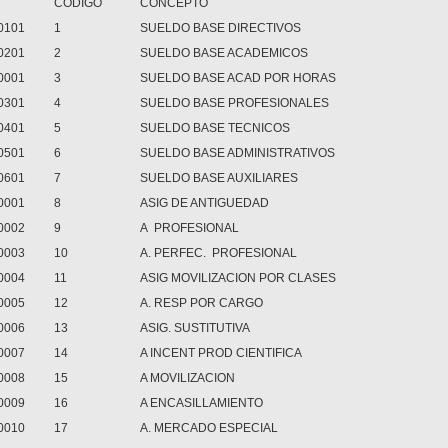
CODIGO
CONCEPTO
0101
1
SUELDO BASE DIRECTIVOS
0201
2
SUELDO BASE ACADEMICOS
0001
3
SUELDO BASE ACAD POR HORAS
0301
4
SUELDO BASE PROFESIONALES
0401
5
SUELDO BASE TECNICOS
0501
6
SUELDO BASE ADMINISTRATIVOS
0601
7
SUELDO BASE AUXILIARES
0001
8
ASIG DE ANTIGUEDAD
0002
9
A
PROFESIONAL
0003
10
A. PERFEC.
PROFESIONAL
0004
11
ASIG MOVILIZACION POR CLASES
0005
12
A. RESP POR CARGO
0006
13
ASIG. SUSTITUTIVA
0007
14
A INCENT PROD CIENTIFICA
0008
15
A MOVILIZACION
0009
16
A ENCASILLAMIENTO
0010
17
A. MERCADO ESPECIAL