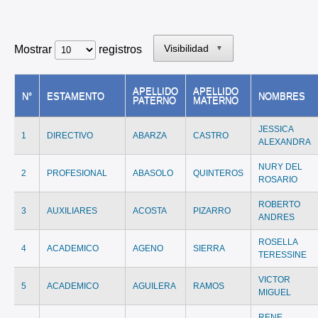
Visibilidad
Mostrar
registros
▼
APELLIDO
APELLIDO
N°
ESTAMENTO
NOMBRES
PATERNO
MATERNO
JESSICA
1
DIRECTIVO
ABARZA
CASTRO
ALEXANDRA
NURY DEL
2
PROFESIONAL
ABASOLO
QUINTEROS
ROSARIO
ROBERTO
3
AUXILIARES
ACOSTA
PIZARRO
ANDRES
ROSELLA
4
ACADEMICO
AGENO
SIERRA
TERESSINE
VICTOR
5
ACADEMICO
AGUILERA
RAMOS
MIGUEL
RENE