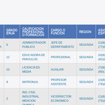
CALIFICACION
GRADO
CARGO O
ASI
PROFESIONAL
REGION
ERUA
FUNCION
ESP
O FORMACION
ADMINISTRADOR
JEFE DE
(1)(8
6
SEGUNDA
A
PUBLICO
DEPARTAMENTO
(77)(
EDUCADORA DE
(4)(8
12
PROFESIONAL
SEGUNDA
PARVULOS
(82)(
LICENCIA ED.
(7)(8
23
AUXILIAR
SEGUNDA
MEDIA
(95)(
PROFESOR
(2)(8
9
MATRON(A)
SEGUNDA
E
ASISTENTE
(79)(
ING. CIVIL
INDUSTRIAL
VICERRECTOR
(1)(8
2
SEGUNDA
MENCION
ECONOMICO
(75)(
QUIMICA