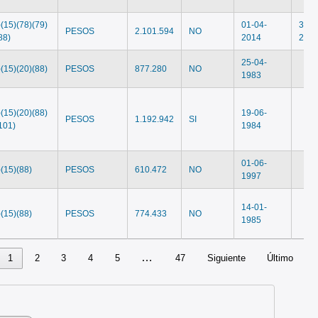
)(15)(78)(79)
01-04-
31-0
PESOS
2.101.594
NO
88)
2014
201
25-04-
)(15)(20)(88)
PESOS
877.280
NO
1983
)(15)(20)(88)
19-06-
PESOS
1.192.942
SI
101)
1984
01-06-
)(15)(88)
PESOS
610.472
NO
1997
14-01-
)(15)(88)
PESOS
774.433
NO
1985
…
1
2
3
4
5
47
Siguiente
Último