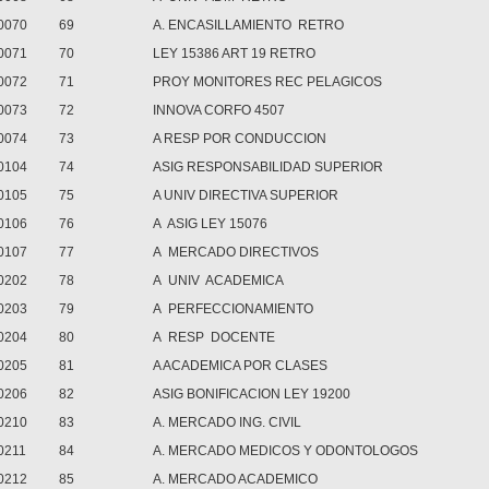
0070
69
A. ENCASILLAMIENTO RETRO
0071
70
LEY 15386 ART 19 RETRO
0072
71
PROY MONITORES REC PELAGICOS
0073
72
INNOVA CORFO 4507
0074
73
A RESP POR CONDUCCION
0104
74
ASIG RESPONSABILIDAD SUPERIOR
0105
75
A UNIV DIRECTIVA SUPERIOR
0106
76
A ASIG LEY 15076
0107
77
A MERCADO DIRECTIVOS
0202
78
A UNIV ACADEMICA
0203
79
A PERFECCIONAMIENTO
0204
80
A RESP DOCENTE
0205
81
A ACADEMICA POR CLASES
0206
82
ASIG BONIFICACION LEY 19200
0210
83
A. MERCADO ING. CIVIL
0211
84
A. MERCADO MEDICOS Y ODONTOLOGOS
0212
85
A. MERCADO ACADEMICO