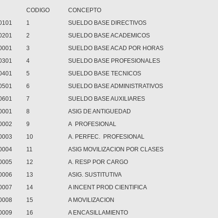
CODIGO
CONCEPTO
0101
1
SUELDO BASE DIRECTIVOS
0201
2
SUELDO BASE ACADEMICOS
0001
3
SUELDO BASE ACAD POR HORAS
0301
4
SUELDO BASE PROFESIONALES
0401
5
SUELDO BASE TECNICOS
0501
6
SUELDO BASE ADMINISTRATIVOS
0601
7
SUELDO BASE AUXILIARES
0001
8
ASIG DE ANTIGUEDAD
0002
9
A PROFESIONAL
0003
10
A. PERFEC. PROFESIONAL
0004
11
ASIG MOVILIZACION POR CLASES
0005
12
A. RESP POR CARGO
0006
13
ASIG. SUSTITUTIVA
0007
14
A INCENT PROD CIENTIFICA
0008
15
A MOVILIZACION
0009
16
A ENCASILLAMIENTO