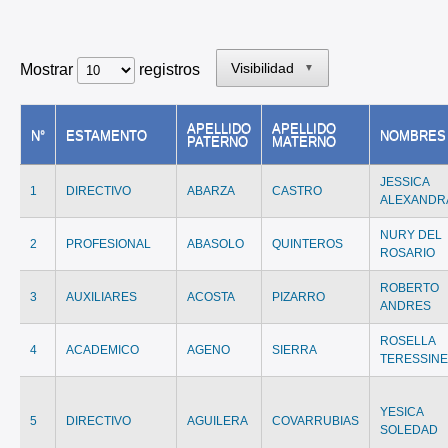
Visibilidad
Mostrar
registros
▼
APELLIDO
APELLIDO
N°
ESTAMENTO
NOMBRES
PATERNO
MATERNO
JESSICA
1
DIRECTIVO
ABARZA
CASTRO
ALEXANDR
NURY DEL
2
PROFESIONAL
ABASOLO
QUINTEROS
ROSARIO
ROBERTO
3
AUXILIARES
ACOSTA
PIZARRO
ANDRES
ROSELLA
4
ACADEMICO
AGENO
SIERRA
TERESSIN
YESICA
5
DIRECTIVO
AGUILERA
COVARRUBIAS
SOLEDAD