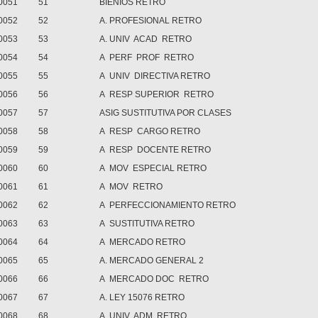
0051
51
BIENIOS RETRO
0052
52
A. PROFESIONAL RETRO
0053
53
A. UNIV ACAD RETRO
0054
54
A PERF PROF RETRO
0055
55
A UNIV DIRECTIVA RETRO
0056
56
A RESP SUPERIOR RETRO
0057
57
ASIG SUSTITUTIVA POR CLASES
0058
58
A RESP CARGO RETRO
0059
59
A RESP DOCENTE RETRO
0060
60
A MOV ESPECIAL RETRO
0061
61
A MOV RETRO
0062
62
A PERFECCIONAMIENTO RETRO
0063
63
A SUSTITUTIVA RETRO
0064
64
A MERCADO RETRO
0065
65
A. MERCADO GENERAL 2
0066
66
A MERCADO DOC RETRO
0067
67
A. LEY 15076 RETRO
0068
68
A UNIV ADM RETRO