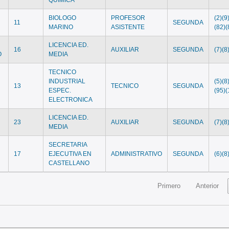
BIOLOGO
PROFESOR
(2)(9
11
SEGUNDA
MARINO
ASISTENTE
(82)(
LICENCIA ED.
16
AUXILIAR
SEGUNDA
(7)(8
O
MEDIA
TECNICO
INDUSTRIAL
(5)(8
13
TECNICO
SEGUNDA
ESPEC.
(95)(
ELECTRONICA
LICENCIA ED.
23
AUXILIAR
SEGUNDA
(7)(8
MEDIA
SECRETARIA
17
EJECUTIVA EN
ADMINISTRATIVO
SEGUNDA
(6)(8
CASTELLANO
Primero
Anterior