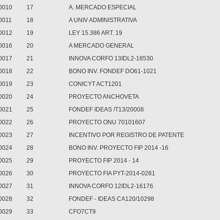
0010
17
A. MERCADO ESPECIAL
0011
18
A UNIV ADMINISTRATIVA
0012
19
LEY 15.386 ART. 19
0016
20
A MERCADO GENERAL
0017
21
INNOVA CORFO 13IDL2-18530
0018
22
BONO INV. FONDEF DO61-1021
0019
23
CONICYT ACT1201
0020
24
PROYECTO ANCHOVETA
0021
25
FONDEF IDEAS /T13/20008
0022
26
PROYECTO ONU 70101607
0023
27
INCENTIVO POR REGISTRO DE PATENTE
0024
28
BONO INV. PROYECTO FIP 2014 -16
0025
29
PROYECTO FIP 2014 - 14
0026
30
PROYECTO FIA PYT-2014-0281
0027
31
INNOVA CORFO 12IDL2-16176
0028
32
FONDEF - IDEAS CA120/10298
0029
33
CFO7CT9