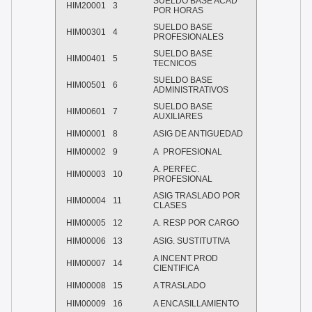
SUELDO BASE ACAD
HIM20001
3
POR HORAS
SUELDO BASE
HIM00301
4
PROFESIONALES
SUELDO BASE
HIM00401
5
TECNICOS
SUELDO BASE
HIM00501
6
ADMINISTRATIVOS
SUELDO BASE
HIM00601
7
AUXILIARES
HIM00001
8
ASIG DE ANTIGUEDAD
HIM00002
9
A PROFESIONAL
A. PERFEC.
HIM00003
10
PROFESIONAL
ASIG TRASLADO POR
HIM00004
11
CLASES
HIM00005
12
A. RESP POR CARGO
HIM00006
13
ASIG. SUSTITUTIVA
A INCENT PROD
HIM00007
14
CIENTIFICA
HIM00008
15
A TRASLADO
HIM00009
16
A ENCASILLAMIENTO