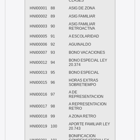
CLASES
HNI00001
88
ASIG DE ZONA
HNI00002
89
ASIG FAMILIAR
ASIG FAMILIAR
HNI00003
90
RETROACTIVA
HNI00005
91
A ESCOLARIDAD
HNI00006
92
AGUINALDO
HNI00007
93
BONO VACACIONES
BONO ESPECIAL LEY
HNI00012
94
20.374
HNI00013
95
BONO ESPECIAL
HORAS EXTRAS
HNI00015
96
SOBRETIEMPO
A DE
HNI00016
97
REPRESENTACION
A REPRESENTACION
HNI00017
98
RETRO
HNI00018
99
A ZONA RETRO
APORTE FAMILIAR LEY
HNI00019
100
20.743
BONIFICACION