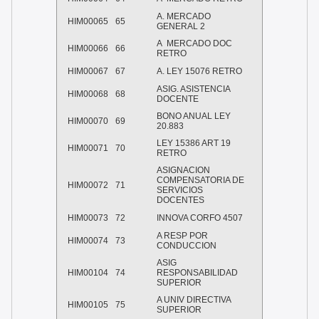
A. MERCADO
HIM00065
65
GENERAL 2
A MERCADO DOC
HIM00066
66
RETRO
HIM00067
67
A. LEY 15076 RETRO
ASIG. ASISTENCIA
HIM00068
68
DOCENTE
BONO ANUAL LEY
HIM00070
69
20.883
LEY 15386 ART 19
HIM00071
70
RETRO
ASIGNACION
COMPENSATORIA DE
HIM00072
71
SERVICIOS
DOCENTES
HIM00073
72
INNOVA CORFO 4507
A RESP POR
HIM00074
73
CONDUCCION
ASIG
HIM00104
74
RESPONSABILIDAD
SUPERIOR
A UNIV DIRECTIVA
HIM00105
75
SUPERIOR