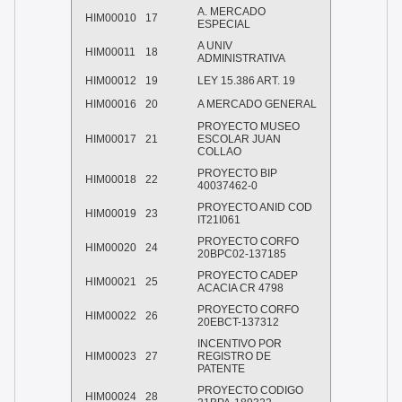
A. MERCADO
HIM00010
17
ESPECIAL
A UNIV
HIM00011
18
ADMINISTRATIVA
HIM00012
19
LEY 15.386 ART. 19
HIM00016
20
A MERCADO GENERAL
PROYECTO MUSEO
HIM00017
21
ESCOLAR JUAN
COLLAO
PROYECTO BIP
HIM00018
22
40037462-0
PROYECTO ANID COD
HIM00019
23
IT21I061
PROYECTO CORFO
HIM00020
24
20BPC02-137185
PROYECTO CADEP
HIM00021
25
ACACIA CR 4798
PROYECTO CORFO
HIM00022
26
20EBCT-137312
INCENTIVO POR
HIM00023
27
REGISTRO DE
PATENTE
PROYECTO CODIGO
HIM00024
28