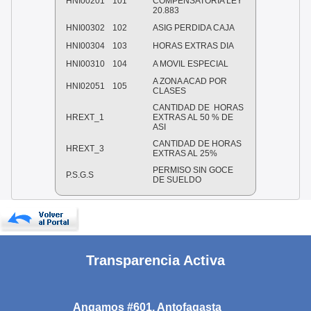
HNI00201
101
COMPENSATORIA LEY
20.883
HNI00302
102
ASIG PERDIDA CAJA
HNI00304
103
HORAS EXTRAS DIA
HNI00310
104
A MOVIL ESPECIAL
A ZONA ACAD POR
HNI02051
105
CLASES
CANTIDAD DE HORAS
HREXT_1
EXTRAS AL 50 % DE
ASI
CANTIDAD DE HORAS
HREXT_3
EXTRAS AL 25%
PERMISO SIN GOCE
P.S.G.S
DE SUELDO
Transparencia Activa
Angamos #601, Antofagasta