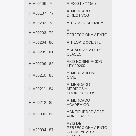
HIM00106
76
A ASIG LEY 15076
A MERCADO
HIM00107
77
DIRECTIVOS
HIM00202
78
A UNIV ACADEMICA
A
HIM00203
79
PERFECCIONAMIENTO
HIM00204
80
A RESP DOCENTE
A ACADEMICA POR
HIM00205
81
CLASES
ASIG BONIFICACION
HIM00206
82
LEY 19200
A. MERCADO ING.
HIM00210
83
CIVIL
A. MERCADO
HIM00211
84
MEDICOS Y
ODONTOLOGOS
A. MERCADO
HIM00212
85
ACADEMICO
A ANTIGUEDAD ACAD
HIM20002
86
POR CLASES
ASIG DE
PERFECCIONAMIENTO
HIM20004
87
GRADO ACAD X