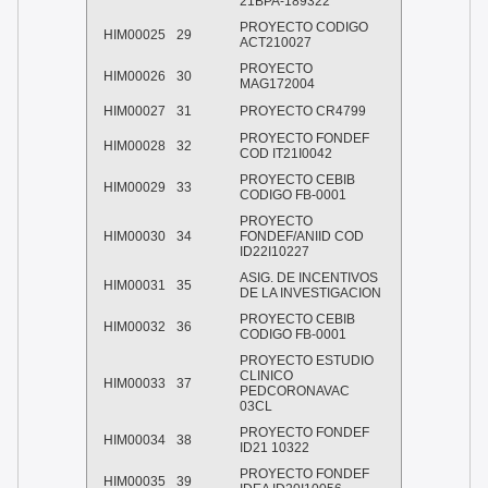
21BPA-189322
PROYECTO CODIGO
HIM00025
29
ACT210027
PROYECTO
HIM00026
30
MAG172004
HIM00027
31
PROYECTO CR4799
PROYECTO FONDEF
HIM00028
32
COD IT21I0042
PROYECTO CEBIB
HIM00029
33
CODIGO FB-0001
PROYECTO
HIM00030
34
FONDEF/ANIID COD
ID22I10227
ASIG. DE INCENTIVOS
HIM00031
35
DE LA INVESTIGACION
PROYECTO CEBIB
HIM00032
36
CODIGO FB-0001
PROYECTO ESTUDIO
CLINICO
HIM00033
37
PEDCORONAVAC
03CL
PROYECTO FONDEF
HIM00034
38
ID21 10322
PROYECTO FONDEF
HIM00035
39