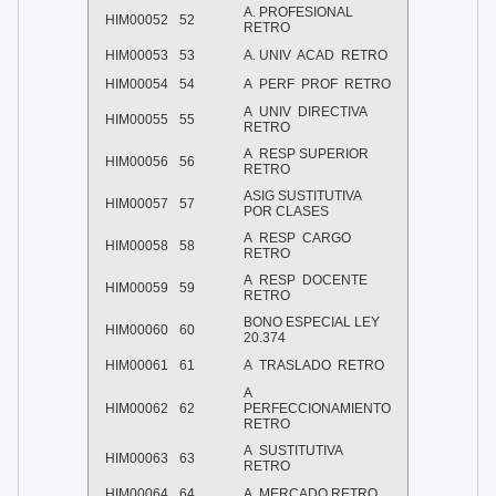
A. PROFESIONAL
HIM00052
52
RETRO
HIM00053
53
A. UNIV ACAD RETRO
HIM00054
54
A PERF PROF RETRO
A UNIV DIRECTIVA
HIM00055
55
RETRO
A RESP SUPERIOR
HIM00056
56
RETRO
ASIG SUSTITUTIVA
HIM00057
57
POR CLASES
A RESP CARGO
HIM00058
58
RETRO
A RESP DOCENTE
HIM00059
59
RETRO
BONO ESPECIAL LEY
HIM00060
60
20.374
HIM00061
61
A TRASLADO RETRO
A
HIM00062
62
PERFECCIONAMIENTO
RETRO
A SUSTITUTIVA
HIM00063
63
RETRO
HIM00064
64
A MERCADO RETRO