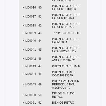
IDEA ID20I10056
PROYECTO FONDEF
HIM00036
40
IDEA ID201I10056
PROYECTO FONDEF
HIM00037
41
IDEA ID21I10044
PROYECTO FONDEF
HIM00038
42
IDEA ID20I10279
HIM00039
43
PROYECTO GEOLITH
PROYECTO FONDEF
HIM00040
44
ID21/10044
PROYECTO FONDEF
HIM00041
45
IDEAS ID22/10317
PROYECTO FONDEF
HIM00042
46
ANID ID21/10262
HIM00043
47
PROYECTO CELIMIN
PROYECTO MEL
HIM00044
48
OC4510913749
PROY. EVALUACION
HIM00045
49
REPRODUCTIVA
ANCHOVETA
DIF. DE SUELDO
HIM00050
50
RETRO.
HIM00051
51
BIENIOS RETRO