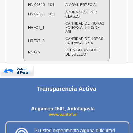
HNI00310
104
A MOVIL ESPECIAL
A ZONA ACAD POR
HNI02051
105
CLASES
CANTIDAD DE HORAS
HREXT_1
EXTRAS AL 50 % DE
ASI
CANTIDAD DE HORAS
HREXT_3
EXTRAS AL 25%
PERMISO SIN GOCE
P.S.G.S
DE SUELDO
Transparencia Activa
Angamos #601, Antofagasta
www.uantof.cl
Si usted experimenta alguna dificultad