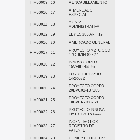
HIM00009
16
A ENCASILLAMIENTO
A. MERCADO
HIM00010
17
ESPECIAL
A UNIV
HIM00011
18
ADMINISTRATIVA
HIM00012
19
LEY 15.386 ART. 19
HIM00016
20
A MERCADO GENERAL
PROYECTO M2TC COD
HIM00017
21
17CTIMIN-82827
INNOVA CORFO
HIM00018
22
15VEIID-45595
FONDEF IDEAS ID
HIM00019
23
14/20072
PROYECTO CORFO
HIM00020
24
20BPC02-137185
PROYECTO CORFO
HIM00021
25
18BPCR-100263
PROYECTO INNOVA
HIM00022
26
FIA PYT 2015-0447
INCENTIVO POR
HIM00023
27
REGISTRO DE
PATENTE
HIM00024
28
CONICYT ID16I10159