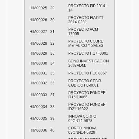
PROYECTO FIP 2014 -
HIM00025
29
14
PROYECTO FIA PYT-
HIM00026
30
2014-0281
PROYECTO ACM
HIM00027
31
17005
PROYECTO COBRE
HIM00028
32
METALICO Y SALES
HIM00029
33
PROYECTO IT17F0001
BONO INVESTIGACION
HIM00030
34
30% ADM.
HIM00031
35
PROYECTO IT18I0067
PROYECTO CEBIB
HIM00032
36
CODIGO FB-0001
PROYECTO FONDEF
HIM00033
37
IT15I10066
PROYECTO FONDEF
HIM00034
38
ID21 10322
INNOVA CORFO
HIM00035
39
09CN14-5873
CORFO INNOVA
HIM00036
40
09CNN14-5829