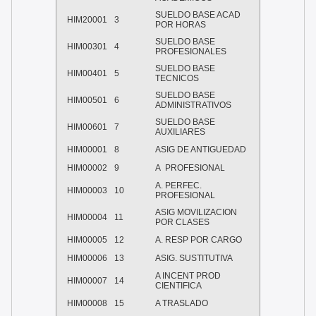
SUELDO BASE ACAD
HIM20001
3
POR HORAS
SUELDO BASE
HIM00301
4
PROFESIONALES
SUELDO BASE
HIM00401
5
TECNICOS
SUELDO BASE
HIM00501
6
ADMINISTRATIVOS
SUELDO BASE
HIM00601
7
AUXILIARES
HIM00001
8
ASIG DE ANTIGUEDAD
HIM00002
9
A PROFESIONAL
A. PERFEC.
HIM00003
10
PROFESIONAL
ASIG MOVILIZACION
HIM00004
11
POR CLASES
HIM00005
12
A. RESP POR CARGO
HIM00006
13
ASIG. SUSTITUTIVA
A INCENT PROD
HIM00007
14
CIENTIFICA
HIM00008
15
A TRASLADO