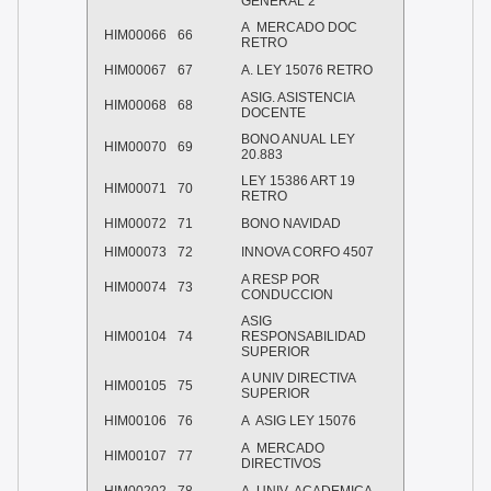
GENERAL 2
A MERCADO DOC
HIM00066
66
RETRO
HIM00067
67
A. LEY 15076 RETRO
ASIG. ASISTENCIA
HIM00068
68
DOCENTE
BONO ANUAL LEY
HIM00070
69
20.883
LEY 15386 ART 19
HIM00071
70
RETRO
HIM00072
71
BONO NAVIDAD
HIM00073
72
INNOVA CORFO 4507
A RESP POR
HIM00074
73
CONDUCCION
ASIG
HIM00104
74
RESPONSABILIDAD
SUPERIOR
A UNIV DIRECTIVA
HIM00105
75
SUPERIOR
HIM00106
76
A ASIG LEY 15076
A MERCADO
HIM00107
77
DIRECTIVOS