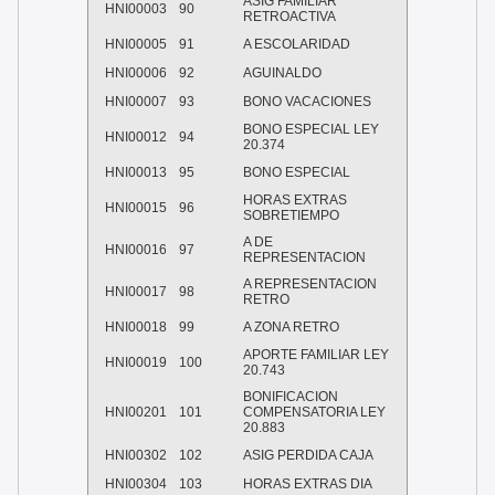
ASIG FAMILIAR
HNI00003
90
RETROACTIVA
HNI00005
91
A ESCOLARIDAD
HNI00006
92
AGUINALDO
HNI00007
93
BONO VACACIONES
BONO ESPECIAL LEY
HNI00012
94
20.374
HNI00013
95
BONO ESPECIAL
HORAS EXTRAS
HNI00015
96
SOBRETIEMPO
A DE
HNI00016
97
REPRESENTACION
A REPRESENTACION
HNI00017
98
RETRO
HNI00018
99
A ZONA RETRO
APORTE FAMILIAR LEY
HNI00019
100
20.743
BONIFICACION
HNI00201
101
COMPENSATORIA LEY
20.883
HNI00302
102
ASIG PERDIDA CAJA
HNI00304
103
HORAS EXTRAS DIA