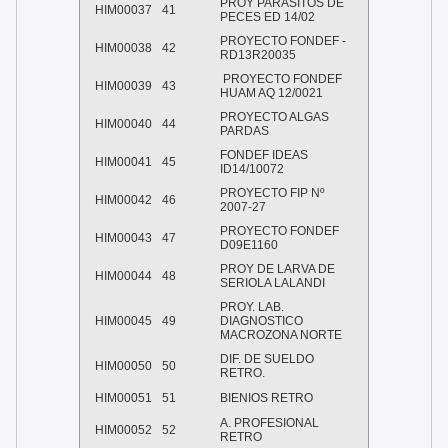
PROY PARASITOS DE
HIM00037
41
PECES ED 14/02
PROYECTO FONDEF -
HIM00038
42
RD13R20035
PROYECTO FONDEF
HIM00039
43
HUAM AQ 12/0021
PROYECTO ALGAS
HIM00040
44
PARDAS
FONDEF IDEAS
HIM00041
45
ID14/10072
PROYECTO FIP Nº
HIM00042
46
2007-27
PROYECTO FONDEF
HIM00043
47
D09E1160
PROY DE LARVA DE
HIM00044
48
SERIOLA LALANDI
PROY. LAB.
HIM00045
49
DIAGNOSTICO
MACROZONA NORTE
DIF. DE SUELDO
HIM00050
50
RETRO.
HIM00051
51
BIENIOS RETRO
A. PROFESIONAL
HIM00052
52
RETRO