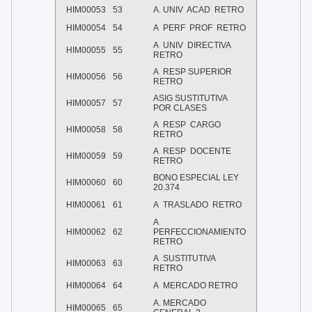
HIM00053
53
A. UNIV ACAD RETRO
HIM00054
54
A PERF PROF RETRO
A UNIV DIRECTIVA
HIM00055
55
RETRO
A RESP SUPERIOR
HIM00056
56
RETRO
ASIG SUSTITUTIVA
HIM00057
57
POR CLASES
A RESP CARGO
HIM00058
58
RETRO
A RESP DOCENTE
HIM00059
59
RETRO
BONO ESPECIAL LEY
HIM00060
60
20.374
HIM00061
61
A TRASLADO RETRO
A
HIM00062
62
PERFECCIONAMIENTO
RETRO
A SUSTITUTIVA
HIM00063
63
RETRO
HIM00064
64
A MERCADO RETRO
A. MERCADO
HIM00065
65