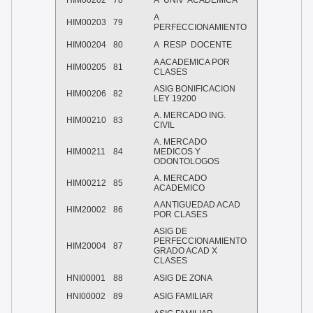
HIM00202
78
A UNIV ACADEMICA
A
HIM00203
79
PERFECCIONAMIENTO
HIM00204
80
A RESP DOCENTE
A ACADEMICA POR
HIM00205
81
CLASES
ASIG BONIFICACION
HIM00206
82
LEY 19200
A. MERCADO ING.
HIM00210
83
CIVIL
A. MERCADO
HIM00211
84
MEDICOS Y
ODONTOLOGOS
A. MERCADO
HIM00212
85
ACADEMICO
A ANTIGUEDAD ACAD
HIM20002
86
POR CLASES
ASIG DE
PERFECCIONAMIENTO
HIM20004
87
GRADO ACAD X
CLASES
HNI00001
88
ASIG DE ZONA
HNI00002
89
ASIG FAMILIAR