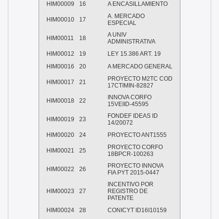
HIM00009
16
A ENCASILLAMIENTO
A. MERCADO
HIM00010
17
ESPECIAL
A UNIV
HIM00011
18
ADMINISTRATIVA
HIM00012
19
LEY 15.386 ART. 19
HIM00016
20
A MERCADO GENERAL
PROYECTO M2TC COD
HIM00017
21
17CTIMIN-82827
INNOVA CORFO
HIM00018
22
15VEIID-45595
FONDEF IDEAS ID
HIM00019
23
14/20072
HIM00020
24
PROYECTO ANT1555
PROYECTO CORFO
HIM00021
25
18BPCR-100263
PROYECTO INNOVA
HIM00022
26
FIA PYT 2015-0447
INCENTIVO POR
HIM00023
27
REGISTRO DE
PATENTE
HIM00024
28
CONICYT ID16I10159