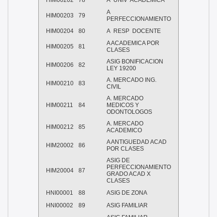
HIM00202
78
A UNIV ACADEMICA
A
HIM00203
79
PERFECCIONAMIENTO
HIM00204
80
A RESP DOCENTE
A ACADEMICA POR
HIM00205
81
CLASES
ASIG BONIFICACION
HIM00206
82
LEY 19200
A. MERCADO ING.
HIM00210
83
CIVIL
A. MERCADO
HIM00211
84
MEDICOS Y
ODONTOLOGOS
A. MERCADO
HIM00212
85
ACADEMICO
A ANTIGUEDAD ACAD
HIM20002
86
POR CLASES
ASIG DE
PERFECCIONAMIENTO
HIM20004
87
GRADO ACAD X
CLASES
HNI00001
88
ASIG DE ZONA
HNI00002
89
ASIG FAMILIAR