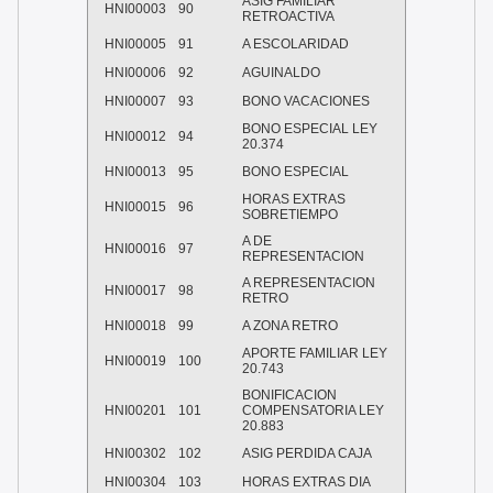
ASIG FAMILIAR
HNI00003
90
RETROACTIVA
HNI00005
91
A ESCOLARIDAD
HNI00006
92
AGUINALDO
HNI00007
93
BONO VACACIONES
BONO ESPECIAL LEY
HNI00012
94
20.374
HNI00013
95
BONO ESPECIAL
HORAS EXTRAS
HNI00015
96
SOBRETIEMPO
A DE
HNI00016
97
REPRESENTACION
A REPRESENTACION
HNI00017
98
RETRO
HNI00018
99
A ZONA RETRO
APORTE FAMILIAR LEY
HNI00019
100
20.743
BONIFICACION
HNI00201
101
COMPENSATORIA LEY
20.883
HNI00302
102
ASIG PERDIDA CAJA
HNI00304
103
HORAS EXTRAS DIA