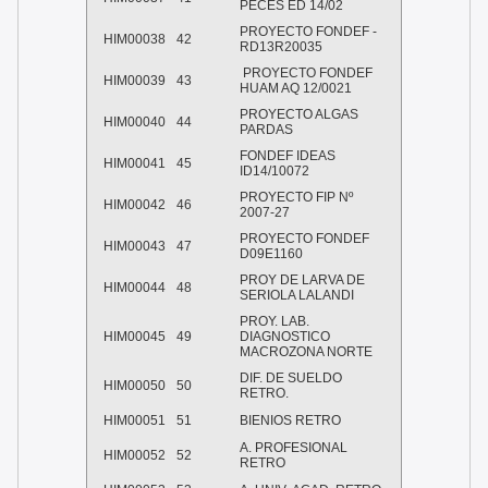
PECES ED 14/02
PROYECTO FONDEF -
HIM00038
42
RD13R20035
PROYECTO FONDEF
HIM00039
43
HUAM AQ 12/0021
PROYECTO ALGAS
HIM00040
44
PARDAS
FONDEF IDEAS
HIM00041
45
ID14/10072
PROYECTO FIP Nº
HIM00042
46
2007-27
PROYECTO FONDEF
HIM00043
47
D09E1160
PROY DE LARVA DE
HIM00044
48
SERIOLA LALANDI
PROY. LAB.
HIM00045
49
DIAGNOSTICO
MACROZONA NORTE
DIF. DE SUELDO
HIM00050
50
RETRO.
HIM00051
51
BIENIOS RETRO
A. PROFESIONAL
HIM00052
52
RETRO