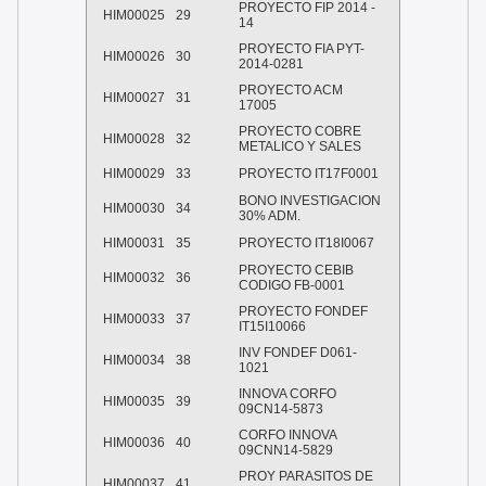
PROYECTO FIP 2014 -
HIM00025
29
14
PROYECTO FIA PYT-
HIM00026
30
2014-0281
PROYECTO ACM
HIM00027
31
17005
PROYECTO COBRE
HIM00028
32
METALICO Y SALES
HIM00029
33
PROYECTO IT17F0001
BONO INVESTIGACION
HIM00030
34
30% ADM.
HIM00031
35
PROYECTO IT18I0067
PROYECTO CEBIB
HIM00032
36
CODIGO FB-0001
PROYECTO FONDEF
HIM00033
37
IT15I10066
INV FONDEF D061-
HIM00034
38
1021
INNOVA CORFO
HIM00035
39
09CN14-5873
CORFO INNOVA
HIM00036
40
09CNN14-5829
PROY PARASITOS DE
HIM00037
41