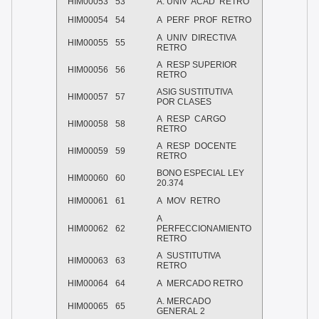
HIM00053
53
A. UNIV ACAD RETRO
HIM00054
54
A PERF PROF RETRO
A UNIV DIRECTIVA
HIM00055
55
RETRO
A RESP SUPERIOR
HIM00056
56
RETRO
ASIG SUSTITUTIVA
HIM00057
57
POR CLASES
A RESP CARGO
HIM00058
58
RETRO
A RESP DOCENTE
HIM00059
59
RETRO
BONO ESPECIAL LEY
HIM00060
60
20.374
HIM00061
61
A MOV RETRO
A
HIM00062
62
PERFECCIONAMIENTO
RETRO
A SUSTITUTIVA
HIM00063
63
RETRO
HIM00064
64
A MERCADO RETRO
A. MERCADO
HIM00065
65
GENERAL 2