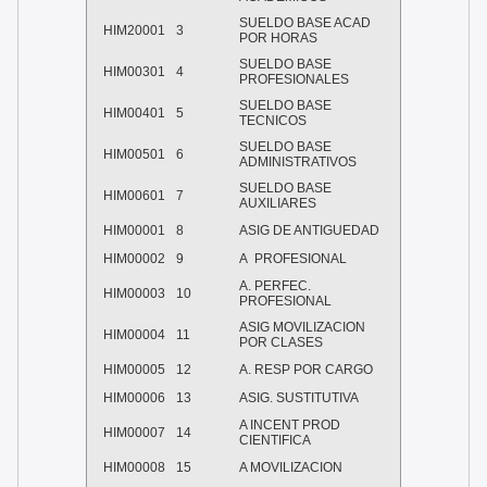
SUELDO BASE ACAD
HIM20001
3
POR HORAS
SUELDO BASE
HIM00301
4
PROFESIONALES
SUELDO BASE
HIM00401
5
TECNICOS
SUELDO BASE
HIM00501
6
ADMINISTRATIVOS
SUELDO BASE
HIM00601
7
AUXILIARES
HIM00001
8
ASIG DE ANTIGUEDAD
HIM00002
9
A PROFESIONAL
A. PERFEC.
HIM00003
10
PROFESIONAL
ASIG MOVILIZACION
HIM00004
11
POR CLASES
HIM00005
12
A. RESP POR CARGO
HIM00006
13
ASIG. SUSTITUTIVA
A INCENT PROD
HIM00007
14
CIENTIFICA
HIM00008
15
A MOVILIZACION