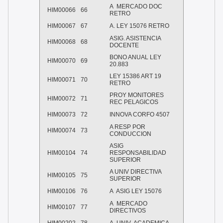
A MERCADO DOC
HIM00066
66
RETRO
HIM00067
67
A. LEY 15076 RETRO
ASIG. ASISTENCIA
HIM00068
68
DOCENTE
BONO ANUAL LEY
HIM00070
69
20.883
LEY 15386 ART 19
HIM00071
70
RETRO
PROY MONITORES
HIM00072
71
REC PELAGICOS
HIM00073
72
INNOVA CORFO 4507
A RESP POR
HIM00074
73
CONDUCCION
ASIG
HIM00104
74
RESPONSABILIDAD
SUPERIOR
A UNIV DIRECTIVA
HIM00105
75
SUPERIOR
HIM00106
76
A ASIG LEY 15076
A MERCADO
HIM00107
77
DIRECTIVOS