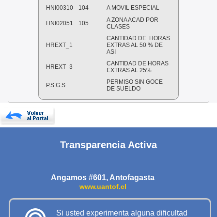
HNI00310
104
A MOVIL ESPECIAL
A ZONA ACAD POR
HNI02051
105
CLASES
CANTIDAD DE HORAS
HREXT_1
EXTRAS AL 50 % DE
ASI
CANTIDAD DE HORAS
HREXT_3
EXTRAS AL 25%
PERMISO SIN GOCE
P.S.G.S
DE SUELDO
Transparencia Activa
Angamos #601, Antofagasta
www.uantof.cl
Si usted experimenta alguna dificultad