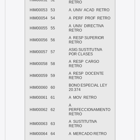
HIM00052
52
RETRO
HIM00053
53
A. UNIV ACAD RETRO
HIM00054
54
A PERF PROF RETRO
A UNIV DIRECTIVA
HIM00055
55
RETRO
A RESP SUPERIOR
HIM00056
56
RETRO
ASIG SUSTITUTIVA
HIM00057
57
POR CLASES
A RESP CARGO
HIM00058
58
RETRO
A RESP DOCENTE
HIM00059
59
RETRO
BONO ESPECIAL LEY
HIM00060
60
20.374
HIM00061
61
A MOV RETRO
A
HIM00062
62
PERFECCIONAMIENTO
RETRO
A SUSTITUTIVA
HIM00063
63
RETRO
HIM00064
64
A MERCADO RETRO