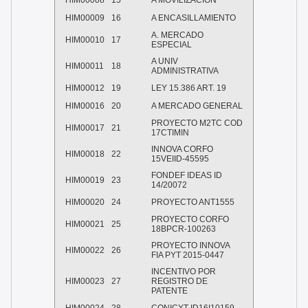
HIM00008
15
A MOVILIZACION
HIM00009
16
A ENCASILLAMIENTO
A. MERCADO
HIM00010
17
ESPECIAL
A UNIV
HIM00011
18
ADMINISTRATIVA
HIM00012
19
LEY 15.386 ART. 19
HIM00016
20
A MERCADO GENERAL
PROYECTO M2TC COD
HIM00017
21
17CTIMIN
INNOVA CORFO
HIM00018
22
15VEIID-45595
FONDEF IDEAS ID
HIM00019
23
14/20072
HIM00020
24
PROYECTO ANT1555
PROYECTO CORFO
HIM00021
25
18BPCR-100263
PROYECTO INNOVA
HIM00022
26
FIA PYT 2015-0447
INCENTIVO POR
HIM00023
27
REGISTRO DE
PATENTE