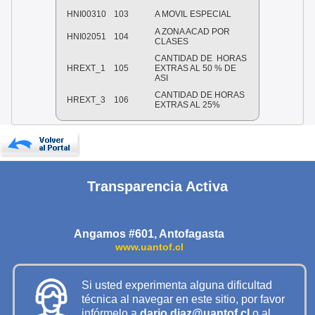
HNI00310
103
A MOVIL ESPECIAL
A ZONA ACAD POR
HNI02051
104
CLASES
CANTIDAD DE HORAS
HREXT_1
105
EXTRAS AL 50 % DE
ASI
CANTIDAD DE HORAS
HREXT_3
106
EXTRAS AL 25%
Transparencia Activa
Angamos #601, Antofagasta
www.uantof.cl
Si usted experimenta alguna dificultad
técnica al navegar en este sitio, por favor
infórmelo a
dario.diaz@uantof.cl
o al