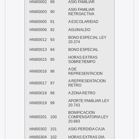
HNI00002
89
ASIG FAMILIAR
ASIG FAMILIAR
HNI00003
90
RETROACTIVA
HNI00005
91
A ESCOLARIDAD
HNI00006
92
AGUINALDO
BONO ESPECIAL LEY
HNI00012
93
20.374
HNI00013
94
BONO ESPECIAL
HORAS EXTRAS
HNI00015
95
SOBRETIEMPO
A DE
HNI00016
96
REPRESENTACION
A REPRESENTACION
HNI00017
97
RETRO
HNI00018
98
A ZONA RETRO
APORTE FAMILIAR LEY
HNI00019
99
20.743
BONIFICACION
HNI00201
100
COMPENSATORIA LEY
20.883
HNI00302
101
ASIG PERDIDA CAJA
HNI00304
102
HORAS EXTRAS DIA