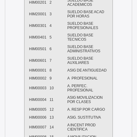
SUELDO BASE
HIM00201
2
ACADEMICOS
SUELDO BASE ACAD
HIM20001
3
POR HORAS
SUELDO BASE
HIM00301
4
PROFESIONALES
SUELDO BASE
HIM00401
5
TECNICOS
SUELDO BASE
HIM00501
6
ADMINISTRATIVOS
SUELDO BASE
HIM00601
7
AUXILIARES
HIM00001
8
ASIG DE ANTIGUEDAD
HIM00002
9
A PROFESIONAL
A. PERFEC.
HIM00003
10
PROFESIONAL
ASIG MOVILIZACION
HIM00004
11
POR CLASES
HIM00005
12
A. RESP POR CARGO
HIM00006
13
ASIG. SUSTITUTIVA
A INCENT PROD
HIM00007
14
CIENTIFICA