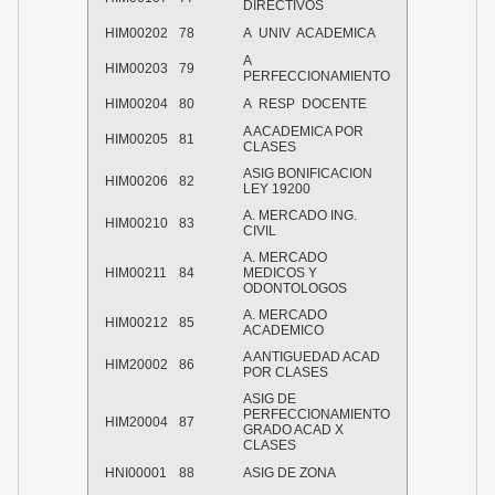
DIRECTIVOS
HIM00202
78
A UNIV ACADEMICA
A
HIM00203
79
PERFECCIONAMIENTO
HIM00204
80
A RESP DOCENTE
A ACADEMICA POR
HIM00205
81
CLASES
ASIG BONIFICACION
HIM00206
82
LEY 19200
A. MERCADO ING.
HIM00210
83
CIVIL
A. MERCADO
HIM00211
84
MEDICOS Y
ODONTOLOGOS
A. MERCADO
HIM00212
85
ACADEMICO
A ANTIGUEDAD ACAD
HIM20002
86
POR CLASES
ASIG DE
PERFECCIONAMIENTO
HIM20004
87
GRADO ACAD X
CLASES
HNI00001
88
ASIG DE ZONA