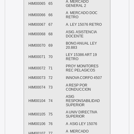
A. MERCADO
HIM00065
65
GENERAL 2
A MERCADO DOC
HIM00066
66
RETRO
HIM00067
67
A. LEY 15076 RETRO
ASIG. ASISTENCIA
HIM00068
68
DOCENTE
BONO ANUAL LEY
HIM00070
69
20.883
LEY 15386 ART 19
HIM00071
70
RETRO
PROY MONITORES
HIM00072
71
REC PELAGICOS
HIM00073
72
INNOVA CORFO 4507
A RESP POR
HIM00074
73
CONDUCCION
ASIG
HIM00104
74
RESPONSABILIDAD
SUPERIOR
A UNIV DIRECTIVA
HIM00105
75
SUPERIOR
HIM00106
76
A ASIG LEY 15076
A MERCADO
HIM00107
77