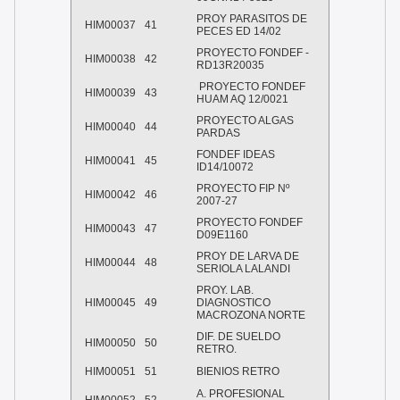
PROY PARASITOS DE
HIM00037
41
PECES ED 14/02
PROYECTO FONDEF -
HIM00038
42
RD13R20035
PROYECTO FONDEF
HIM00039
43
HUAM AQ 12/0021
PROYECTO ALGAS
HIM00040
44
PARDAS
FONDEF IDEAS
HIM00041
45
ID14/10072
PROYECTO FIP Nº
HIM00042
46
2007-27
PROYECTO FONDEF
HIM00043
47
D09E1160
PROY DE LARVA DE
HIM00044
48
SERIOLA LALANDI
PROY. LAB.
HIM00045
49
DIAGNOSTICO
MACROZONA NORTE
DIF. DE SUELDO
HIM00050
50
RETRO.
HIM00051
51
BIENIOS RETRO
A. PROFESIONAL