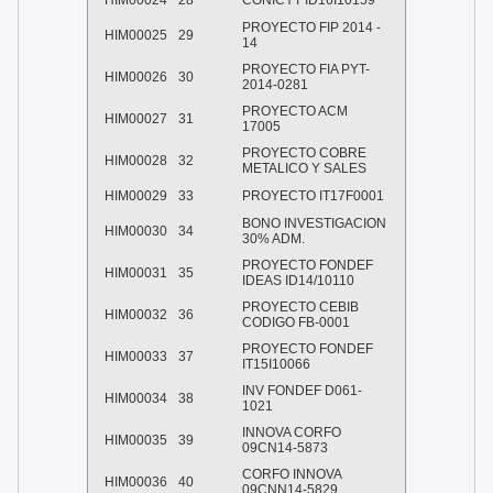
HIM00024
28
CONICYT ID16I10159
PROYECTO FIP 2014 -
HIM00025
29
14
PROYECTO FIA PYT-
HIM00026
30
2014-0281
PROYECTO ACM
HIM00027
31
17005
PROYECTO COBRE
HIM00028
32
METALICO Y SALES
HIM00029
33
PROYECTO IT17F0001
BONO INVESTIGACION
HIM00030
34
30% ADM.
PROYECTO FONDEF
HIM00031
35
IDEAS ID14/10110
PROYECTO CEBIB
HIM00032
36
CODIGO FB-0001
PROYECTO FONDEF
HIM00033
37
IT15I10066
INV FONDEF D061-
HIM00034
38
1021
INNOVA CORFO
HIM00035
39
09CN14-5873
CORFO INNOVA
HIM00036
40
09CNN14-5829