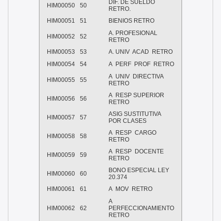
DIF. DE SUELDO
HIM00050
50
RETRO.
HIM00051
51
BIENIOS RETRO
A. PROFESIONAL
HIM00052
52
RETRO
HIM00053
53
A. UNIV
ACAD
RETRO
HIM00054
54
A
PERF
PROF
RETRO
A
UNIV
DIRECTIVA
HIM00055
55
RETRO
A
RESP SUPERIOR
HIM00056
56
RETRO
ASIG SUSTITUTIVA
HIM00057
57
POR CLASES
A
RESP
CARGO
HIM00058
58
RETRO
A
RESP
DOCENTE
HIM00059
59
RETRO
BONO ESPECIAL LEY
HIM00060
60
20.374
HIM00061
61
A
MOV
RETRO
A
HIM00062
62
PERFECCIONAMIENTO
RETRO