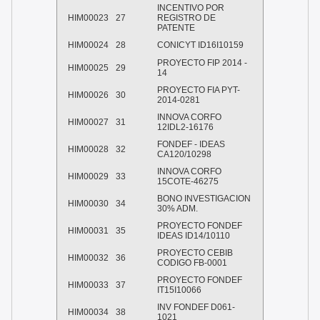
INCENTIVO POR
HIM00023
27
REGISTRO DE
PATENTE
HIM00024
28
CONICYT ID16I10159
PROYECTO FIP 2014 -
HIM00025
29
14
PROYECTO FIA PYT-
HIM00026
30
2014-0281
INNOVA CORFO
HIM00027
31
12IDL2-16176
FONDEF - IDEAS
HIM00028
32
CA120/10298
INNOVA CORFO
HIM00029
33
15COTE-46275
BONO INVESTIGACION
HIM00030
34
30% ADM.
PROYECTO FONDEF
HIM00031
35
IDEAS ID14/10110
PROYECTO CEBIB
HIM00032
36
CODIGO FB-0001
PROYECTO FONDEF
HIM00033
37
IT15I10066
INV FONDEF D061-
HIM00034
38
1021