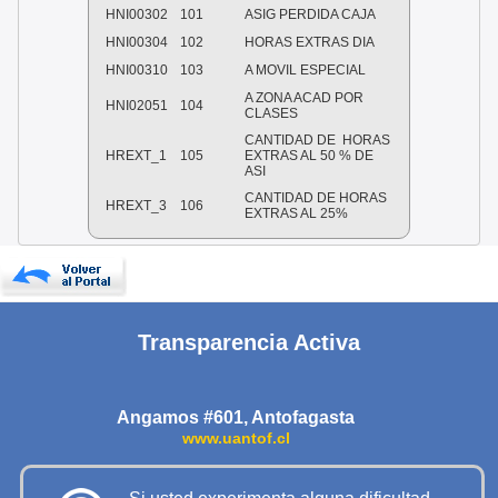
HNI00302
101
ASIG PERDIDA CAJA
HNI00304
102
HORAS EXTRAS DIA
HNI00310
103
A MOVIL ESPECIAL
A ZONA ACAD POR
HNI02051
104
CLASES
CANTIDAD DE
HORAS
HREXT_1
105
EXTRAS AL 50 % DE
ASI
CANTIDAD DE HORAS
HREXT_3
106
EXTRAS AL 25%
Transparencia Activa
Angamos #601, Antofagasta
www.uantof.cl