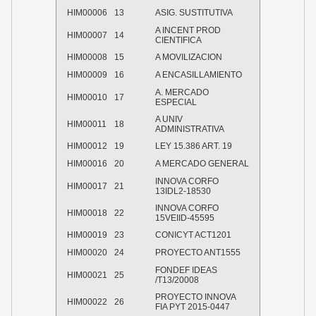
HIM00006
13
ASIG. SUSTITUTIVA
A INCENT PROD
HIM00007
14
CIENTIFICA
HIM00008
15
A MOVILIZACION
HIM00009
16
A ENCASILLAMIENTO
A. MERCADO
HIM00010
17
ESPECIAL
A UNIV
HIM00011
18
ADMINISTRATIVA
HIM00012
19
LEY 15.386 ART. 19
HIM00016
20
A MERCADO GENERAL
INNOVA CORFO
HIM00017
21
13IDL2-18530
INNOVA CORFO
HIM00018
22
15VEIID-45595
HIM00019
23
CONICYT ACT1201
HIM00020
24
PROYECTO ANT1555
FONDEF IDEAS
HIM00021
25
/T13/20008
PROYECTO INNOVA
HIM00022
26
FIA PYT 2015-0447