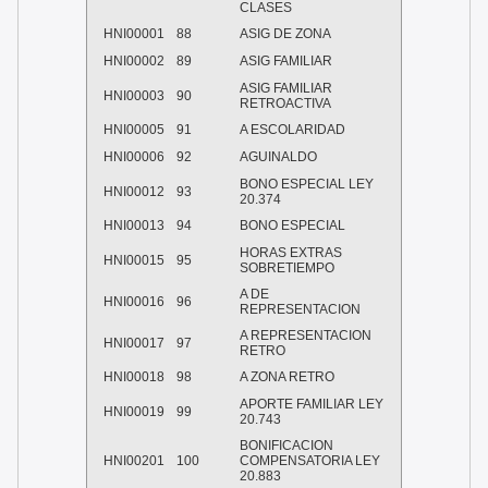
CLASES
HNI00001
88
ASIG DE ZONA
HNI00002
89
ASIG FAMILIAR
ASIG FAMILIAR
HNI00003
90
RETROACTIVA
HNI00005
91
A ESCOLARIDAD
HNI00006
92
AGUINALDO
BONO ESPECIAL LEY
HNI00012
93
20.374
HNI00013
94
BONO ESPECIAL
HORAS EXTRAS
HNI00015
95
SOBRETIEMPO
A DE
HNI00016
96
REPRESENTACION
A REPRESENTACION
HNI00017
97
RETRO
HNI00018
98
A ZONA RETRO
APORTE FAMILIAR LEY
HNI00019
99
20.743
BONIFICACION
HNI00201
100
COMPENSATORIA LEY
20.883