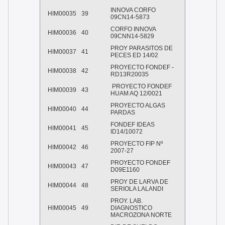
INNOVA CORFO
HIM00035
39
09CN14-5873
CORFO INNOVA
HIM00036
40
09CNN14-5829
PROY PARASITOS DE
HIM00037
41
PECES ED 14/02
PROYECTO FONDEF -
HIM00038
42
RD13R20035
PROYECTO FONDEF
HIM00039
43
HUAM AQ 12/0021
PROYECTO ALGAS
HIM00040
44
PARDAS
FONDEF IDEAS
HIM00041
45
ID14/10072
PROYECTO FIP Nº
HIM00042
46
2007-27
PROYECTO FONDEF
HIM00043
47
D09E1160
PROY DE LARVA DE
HIM00044
48
SERIOLA LALANDI
PROY. LAB.
HIM00045
49
DIAGNOSTICO
MACROZONA NORTE