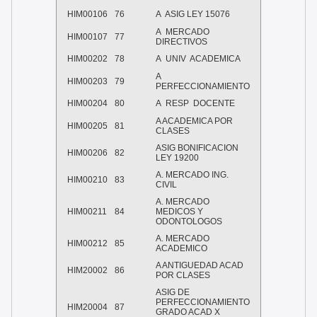
HIM00106
76
A
ASIG LEY 15076
A
MERCADO
HIM00107
77
DIRECTIVOS
HIM00202
78
A
UNIV
ACADEMICA
A
HIM00203
79
PERFECCIONAMIENTO
HIM00204
80
A
RESP
DOCENTE
A ACADEMICA POR
HIM00205
81
CLASES
ASIG BONIFICACION
HIM00206
82
LEY 19200
A. MERCADO ING.
HIM00210
83
CIVIL
A. MERCADO
HIM00211
84
MEDICOS Y
ODONTOLOGOS
A. MERCADO
HIM00212
85
ACADEMICO
A ANTIGUEDAD ACAD
HIM20002
86
POR CLASES
ASIG DE
PERFECCIONAMIENTO
HIM20004
87
GRADO ACAD X