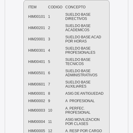
ITEM
CODIGO
CONCEPTO
SUELDO BASE
HIM00101
1
DIRECTIVOS
SUELDO BASE
HIM00201
2
ACADEMICOS
SUELDO BASE ACAD
HIM20001
3
POR HORAS
SUELDO BASE
HIM00301
4
PROFESIONALES
SUELDO BASE
HIM00401
5
TECNICOS
SUELDO BASE
HIM00501
6
ADMINISTRATIVOS
SUELDO BASE
HIM00601
7
AUXILIARES
HIM00001
8
ASIG DE ANTIGUEDAD
HIM00002
9
A
PROFESIONAL
A. PERFEC.
HIM00003
10
PROFESIONAL
ASIG MOVILIZACION
HIM00004
11
POR CLASES
HIM00005
12
A. RESP POR CARGO