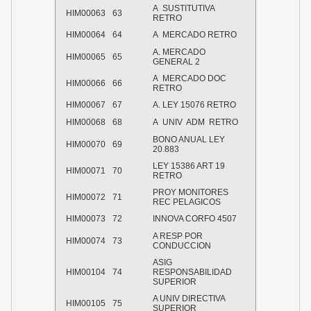
A
SUSTITUTIVA
HIM00063
63
RETRO
HIM00064
64
A
MERCADO RETRO
A. MERCADO
HIM00065
65
GENERAL 2
A
MERCADO DOC
HIM00066
66
RETRO
HIM00067
67
A. LEY 15076 RETRO
HIM00068
68
A
UNIV
ADM
RETRO
BONO ANUAL LEY
HIM00070
69
20.883
LEY 15386 ART 19
HIM00071
70
RETRO
PROY MONITORES
HIM00072
71
REC PELAGICOS
HIM00073
72
INNOVA CORFO 4507
A RESP POR
HIM00074
73
CONDUCCION
ASIG
HIM00104
74
RESPONSABILIDAD
SUPERIOR
A UNIV DIRECTIVA
HIM00105
75
SUPERIOR