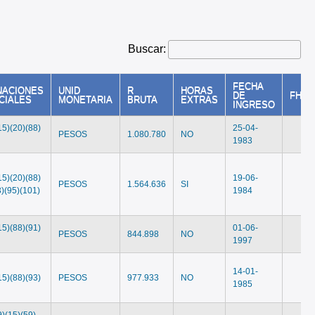
Buscar:
FECHA
NACIONES
UNID
R
HORAS
DE
FHAS
CIALES
MONETARIA
BRUTA
EXTRAS
INGRESO
15)(20)(88)
25-04-
PESOS
1.080.780
NO
1983
15)(20)(88)
19-06-
PESOS
1.564.636
SI
3)(95)(101)
1984
15)(88)(91)
01-06-
PESOS
844.898
NO
1997
14-01-
15)(88)(93)
PESOS
977.933
NO
1985
9)(15)(59)