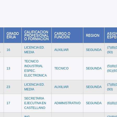
CALIFICACION
GRADO
CARGO O
ASIG
PROFESIONAL
REGION
ERUA
FUNCION
ESPE
O FORMACION
LICENCIA ED.
(7)(8)(
16
AUXILIAR
SEGUNDA
O
MEDIA
(93)
TECNICO
INDUSTRIAL
(5)(8)(
13
TECNICO
SEGUNDA
ESPEC.
(91)(9
ELECTRONICA
LICENCIA ED.
(7)(8)(
23
AUXILIAR
SEGUNDA
MEDIA
(93)
SECRETARIA
17
EJECUTIVA EN
ADMINISTRATIVO
SEGUNDA
(6)(8)(
CASTELLANO
ING.
(2)(8)(