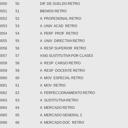
0050
50
DIF. DE SUELDO RETRO.
0051
51
BIENIOS RETRO
0052
52
A. PROFESIONAL RETRO
0053
53
A. UNIV ACAD RETRO
0054
54
A PERF PROF RETRO
0055
55
A UNIV DIRECTIVA RETRO
0056
56
A RESP SUPERIOR RETRO
0057
57
ASIG SUSTITUTIVA POR CLASES
0058
58
A RESP CARGO RETRO
0059
59
A RESP DOCENTE RETRO
0060
60
A MOV ESPECIAL RETRO
0061
61
A MOV RETRO
0062
62
A PERFECCIONAMIENTO RETRO
0063
63
A SUSTITUTIVA RETRO
0064
64
A MERCADO RETRO
0065
65
A. MERCADO GENERAL 2
0066
66
A MERCADO DOC RETRO