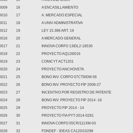
0009
16
A ENCASILLAMIENTO
0010
17
A. MERCADO ESPECIAL
0011
18
A UNIV ADMINISTRATIVA
0012
19
LEY 15.386 ART. 19
0016
20
A MERCADO GENERAL
0017
21
INNOVA CORFO 13IDL2-18530
0018
22
PROYECTO AQ12I0016
0019
23
CONICYT ACT1201
0020
24
PROYECTO ANCHOVETA
0021
25
BONO INV. CORFO 07CT9/DM-56
0022
26
BONO INV. PROYECTO FIP 2008-27
0023
27
INCENTIVO POR REGISTRO DE PATENTE
0024
28
BONO INV. PROYECTO FIP 2014 -16
0025
29
PROYECTO FIP 2014 - 14
0026
30
PROYECTO FIA PYT-2014-0281
0027
31
INNOVA CORFO 05CR/111XM-03
0028
32
FONDEF - IDEAS CA120/10298