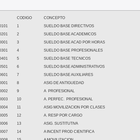
CODIGO
CONCEPTO
0101
1
SUELDO BASE DIRECTIVOS
0201
2
SUELDO BASE ACADEMICOS
0001
3
SUELDO BASE ACAD POR HORAS
0301
4
SUELDO BASE PROFESIONALES
0401
5
SUELDO BASE TECNICOS
0501
6
SUELDO BASE ADMINISTRATIVOS
0601
7
SUELDO BASE AUXILIARES
0001
8
ASIG DE ANTIGUEDAD
0002
9
A PROFESIONAL
0003
10
A. PERFEC. PROFESIONAL
0004
11
ASIG MOVILIZACION POR CLASES
0005
12
A. RESP POR CARGO
0006
13
ASIG. SUSTITUTIVA
0007
14
A INCENT PROD CIENTIFICA
0008
15
A MOVILIZACION