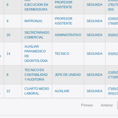
PROFESOR
9
EJECUCION EN
SEGUNDA
(78)(7
ASISTENTE
GEOMENSURA
(93)
PROFESOR
(2)(8)(
9
MATRON(A)
SEGUNDA
ASISTENTE
(79)(8
SECRETARIADO
20
ADMINISTRATIVO
SEGUNDA
(6)(8)(
COMERCIAL
AUXILIAR
PARAMEDICO
14
TECNICO
SEGUNDA
(5)(8)(
A
DE
ODONTOLOGIA
TECNICO EN
(1)(8)(
8
CONTABILIDAD
JEFE DE UNIDAD
SEGUNDA
(77)(8
Y AUDITORIA
CUARTO MEDIO
(7)(8)(
22
AUXILIAR
SEGUNDA
O
LABORAL
(93)(1
Primero
Anterior