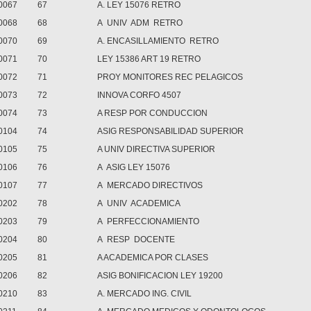
0067
67
A. LEY 15076 RETRO
0068
68
A UNIV ADM RETRO
0070
69
A. ENCASILLAMIENTO RETRO
0071
70
LEY 15386 ART 19 RETRO
0072
71
PROY MONITORES REC PELAGICOS
0073
72
INNOVA CORFO 4507
0074
73
A RESP POR CONDUCCION
0104
74
ASIG RESPONSABILIDAD SUPERIOR
0105
75
A UNIV DIRECTIVA SUPERIOR
0106
76
A ASIG LEY 15076
0107
77
A MERCADO DIRECTIVOS
0202
78
A UNIV ACADEMICA
0203
79
A PERFECCIONAMIENTO
0204
80
A RESP DOCENTE
0205
81
A ACADEMICA POR CLASES
0206
82
ASIG BONIFICACION LEY 19200
0210
83
A. MERCADO ING. CIVIL