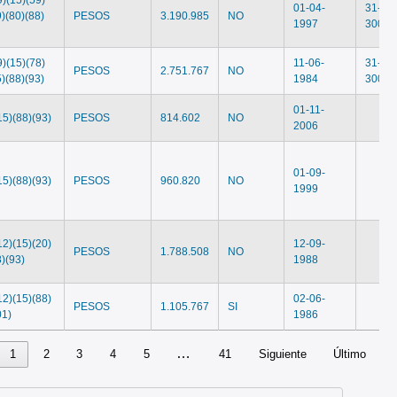
01-04-
31-12
9)(80)(88)
PESOS
3.190.985
NO
1997
3000
9)(15)(78)
11-06-
31-12
PESOS
2.751.767
NO
5)(88)(93)
1984
3000
01-11-
15)(88)(93)
PESOS
814.602
NO
2006
01-09-
15)(88)(93)
PESOS
960.820
NO
1999
12)(15)(20)
12-09-
PESOS
1.788.508
NO
8)(93)
1988
12)(15)(88)
02-06-
PESOS
1.105.767
SI
01)
1986
…
1
2
3
4
5
41
Siguiente
Último