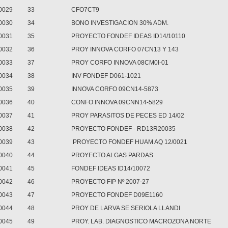
0029
33
CFO7CT9
0030
34
BONO INVESTIGACION 30% ADM.
0031
35
PROYECTO FONDEF IDEAS ID14/10110
0032
36
PROY INNOVA CORFO 07CN13 Y 143
0033
37
PROY CORFO INNOVA 08CM0I-01
0034
38
INV FONDEF D061-1021
0035
39
INNOVA CORFO 09CN14-5873
0036
40
CONFO INNOVA 09CNN14-5829
0037
41
PROY PARASITOS DE PECES ED 14/02
0038
42
PROYECTO FONDEF - RD13R20035
0039
43
PROYECTO FONDEF HUAM AQ 12/0021
0040
44
PROYECTO ALGAS PARDAS
0041
45
FONDEF IDEAS ID14/10072
0042
46
PROYECTO FIP Nº 2007-27
0043
47
PROYECTO FONDEF D09E1160
0044
48
PROY DE LARVA SE SERIOLA LLANDI
0045
49
PROY. LAB. DIAGNOSTICO MACROZONA NORTE