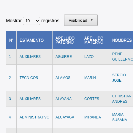
Visibilidad
Mostrar
registros
▼
APELLIDO
APELLIDO
N°
ESTAMENTO
NOMBRES
PATERNO
MATERNO
RENE
1
AUXILIARES
AGUIRRE
LAZO
GUILLERM
SERGIO
2
TECNICOS
ALAMOS
MARIN
JOSE
CHRISTIAN
3
AUXILIARES
ALAYANA
CORTES
ANDRES
MARIA
4
ADMINISTRATIVO
ALCAYAGA
MIRANDA
SUSANA