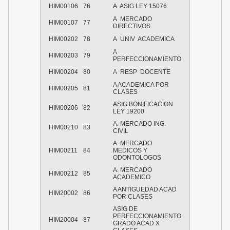
HIM00106
76
A ASIG LEY 15076
A MERCADO
HIM00107
77
DIRECTIVOS
HIM00202
78
A UNIV ACADEMICA
A
HIM00203
79
PERFECCIONAMIENTO
HIM00204
80
A RESP DOCENTE
A ACADEMICA POR
HIM00205
81
CLASES
ASIG BONIFICACION
HIM00206
82
LEY 19200
A. MERCADO ING.
HIM00210
83
CIVIL
A. MERCADO
HIM00211
84
MEDICOS Y
ODONTOLOGOS
A. MERCADO
HIM00212
85
ACADEMICO
A ANTIGUEDAD ACAD
HIM20002
86
POR CLASES
ASIG DE
PERFECCIONAMIENTO
HIM20004
87
GRADO ACAD X