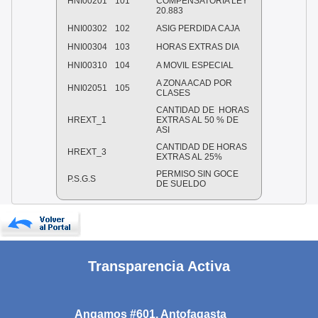
HNI00201
101
COMPENSATORIA LEY
20.883
HNI00302
102
ASIG PERDIDA CAJA
HNI00304
103
HORAS EXTRAS DIA
HNI00310
104
A MOVIL ESPECIAL
A ZONA ACAD POR
HNI02051
105
CLASES
CANTIDAD DE HORAS
HREXT_1
EXTRAS AL 50 % DE
ASI
CANTIDAD DE HORAS
HREXT_3
EXTRAS AL 25%
PERMISO SIN GOCE
P.S.G.S
DE SUELDO
Transparencia Activa
Angamos #601, Antofagasta