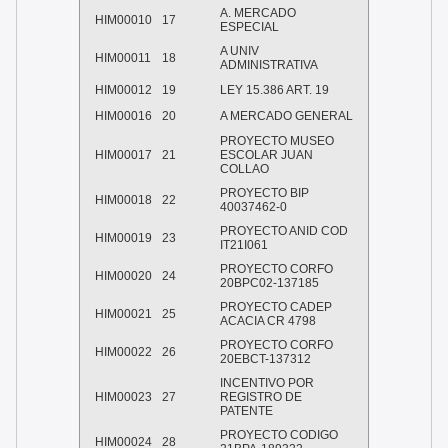
A. MERCADO
HIM00010
17
ESPECIAL
A UNIV
HIM00011
18
ADMINISTRATIVA
HIM00012
19
LEY 15.386 ART. 19
HIM00016
20
A MERCADO GENERAL
PROYECTO MUSEO
HIM00017
21
ESCOLAR JUAN
COLLAO
PROYECTO BIP
HIM00018
22
40037462-0
PROYECTO ANID COD
HIM00019
23
IT21I061
PROYECTO CORFO
HIM00020
24
20BPC02-137185
PROYECTO CADEP
HIM00021
25
ACACIA CR 4798
PROYECTO CORFO
HIM00022
26
20EBCT-137312
INCENTIVO POR
HIM00023
27
REGISTRO DE
PATENTE
PROYECTO CODIGO
HIM00024
28