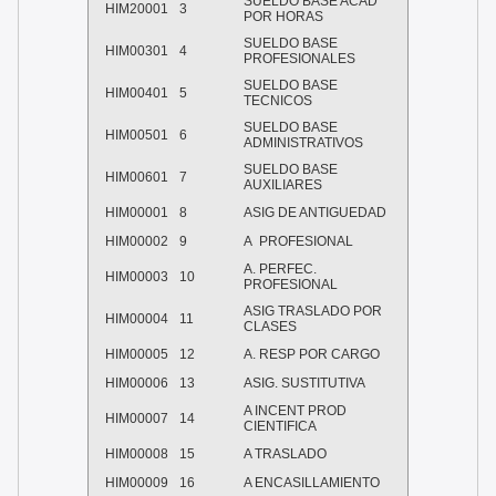
SUELDO BASE ACAD
HIM20001
3
POR HORAS
SUELDO BASE
HIM00301
4
PROFESIONALES
SUELDO BASE
HIM00401
5
TECNICOS
SUELDO BASE
HIM00501
6
ADMINISTRATIVOS
SUELDO BASE
HIM00601
7
AUXILIARES
HIM00001
8
ASIG DE ANTIGUEDAD
HIM00002
9
A PROFESIONAL
A. PERFEC.
HIM00003
10
PROFESIONAL
ASIG TRASLADO POR
HIM00004
11
CLASES
HIM00005
12
A. RESP POR CARGO
HIM00006
13
ASIG. SUSTITUTIVA
A INCENT PROD
HIM00007
14
CIENTIFICA
HIM00008
15
A TRASLADO
HIM00009
16
A ENCASILLAMIENTO