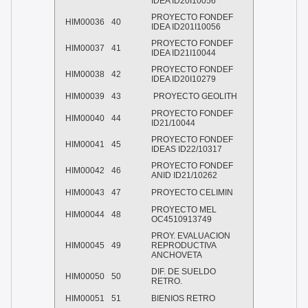
IDEA ID20I10056
PROYECTO FONDEF
HIM00036
40
IDEA ID201I10056
PROYECTO FONDEF
HIM00037
41
IDEA ID21I10044
PROYECTO FONDEF
HIM00038
42
IDEA ID20I10279
HIM00039
43
PROYECTO GEOLITH
PROYECTO FONDEF
HIM00040
44
ID21/10044
PROYECTO FONDEF
HIM00041
45
IDEAS ID22/10317
PROYECTO FONDEF
HIM00042
46
ANID ID21/10262
HIM00043
47
PROYECTO CELIMIN
PROYECTO MEL
HIM00044
48
OC4510913749
PROY. EVALUACION
HIM00045
49
REPRODUCTIVA
ANCHOVETA
DIF. DE SUELDO
HIM00050
50
RETRO.
HIM00051
51
BIENIOS RETRO