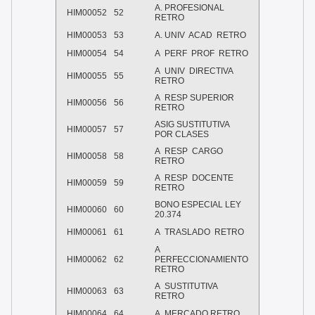
A. PROFESIONAL
HIM00052
52
RETRO
HIM00053
53
A. UNIV ACAD RETRO
HIM00054
54
A PERF PROF RETRO
A UNIV DIRECTIVA
HIM00055
55
RETRO
A RESP SUPERIOR
HIM00056
56
RETRO
ASIG SUSTITUTIVA
HIM00057
57
POR CLASES
A RESP CARGO
HIM00058
58
RETRO
A RESP DOCENTE
HIM00059
59
RETRO
BONO ESPECIAL LEY
HIM00060
60
20.374
HIM00061
61
A TRASLADO RETRO
A
HIM00062
62
PERFECCIONAMIENTO
RETRO
A SUSTITUTIVA
HIM00063
63
RETRO
HIM00064
64
A MERCADO RETRO