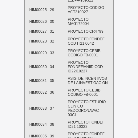
21BPA-189322
PROYECTO CODIGO
HIM00025
29
ACT210027
PROYECTO
HIM00026
30
MAG172004
HIM00027
31
PROYECTO CR4799
PROYECTO FONDEF
HIM00028
32
COD IT21I0042
PROYECTO CEBIB
HIM00029
33
CODIGO FB-0001
PROYECTO
HIM00030
34
FONDEF/ANIID COD
ID22I10227
ASIG. DE INCENTIVOS
HIM00031
35
DE LA INVESTIGACION
PROYECTO CEBIB
HIM00032
36
CODIGO FB-0001
PROYECTO ESTUDIO
CLINICO
HIM00033
37
PEDCORONAVAC
03CL
PROYECTO FONDEF
HIM00034
38
ID21 10322
PROYECTO FONDEF
HIM00035
39