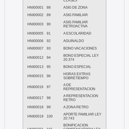
CLASES
HNI00001
88
ASIG DE ZONA
HNI00002
89
ASIG FAMILIAR
ASIG FAMILIAR
HNI00003
90
RETROACTIVA
HNI00005
91
A ESCOLARIDAD
HNI00006
92
AGUINALDO
HNI00007
93
BONO VACACIONES
BONO ESPECIAL LEY
HNI00012
94
20.374
HNI00013
95
BONO ESPECIAL
HORAS EXTRAS
HNI00015
96
SOBRETIEMPO
A DE
HNI00016
97
REPRESENTACION
A REPRESENTACION
HNI00017
98
RETRO
HNI00018
99
A ZONA RETRO
APORTE FAMILIAR LEY
HNI00019
100
20.743
BONIFICACION