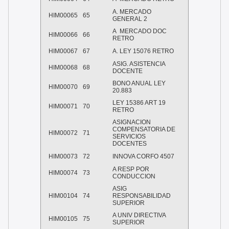
A. MERCADO
HIM00065
65
GENERAL 2
A MERCADO DOC
HIM00066
66
RETRO
HIM00067
67
A. LEY 15076 RETRO
ASIG. ASISTENCIA
HIM00068
68
DOCENTE
BONO ANUAL LEY
HIM00070
69
20.883
LEY 15386 ART 19
HIM00071
70
RETRO
ASIGNACION
COMPENSATORIA DE
HIM00072
71
SERVICIOS
DOCENTES
HIM00073
72
INNOVA CORFO 4507
A RESP POR
HIM00074
73
CONDUCCION
ASIG
HIM00104
74
RESPONSABILIDAD
SUPERIOR
A UNIV DIRECTIVA
HIM00105
75
SUPERIOR