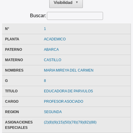
Visibilidad
▼
Buscar:
N°
1
PLANTA
ACADEMICO
PATERNO
ABARCA
MATERNO
CASTILLO
NOMBRES
MARIA MIREYA DEL CARMEN
G
8
TITULO
EDUCADORA DE PARVULOS
CARGO
PROFESOR ASOCIADO
REGION
SEGUNDA
ASIGNACIONES
(2)(8)(9)(15)(50)(78)(79)(82)(88)
ESPECIALES