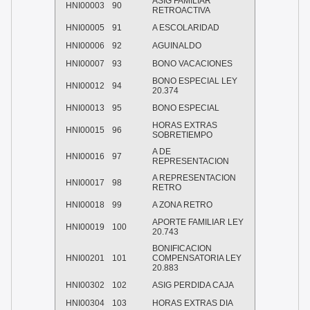
ASIG FAMILIAR
HNI00003
90
RETROACTIVA
HNI00005
91
A ESCOLARIDAD
HNI00006
92
AGUINALDO
HNI00007
93
BONO VACACIONES
BONO ESPECIAL LEY
HNI00012
94
20.374
HNI00013
95
BONO ESPECIAL
HORAS EXTRAS
HNI00015
96
SOBRETIEMPO
A DE
HNI00016
97
REPRESENTACION
A REPRESENTACION
HNI00017
98
RETRO
HNI00018
99
A ZONA RETRO
APORTE FAMILIAR LEY
HNI00019
100
20.743
BONIFICACION
HNI00201
101
COMPENSATORIA LEY
20.883
HNI00302
102
ASIG PERDIDA CAJA
HNI00304
103
HORAS EXTRAS DIA