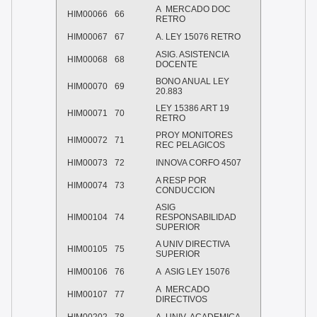
A MERCADO DOC
HIM00066
66
RETRO
HIM00067
67
A. LEY 15076 RETRO
ASIG. ASISTENCIA
HIM00068
68
DOCENTE
BONO ANUAL LEY
HIM00070
69
20.883
LEY 15386 ART 19
HIM00071
70
RETRO
PROY MONITORES
HIM00072
71
REC PELAGICOS
HIM00073
72
INNOVA CORFO 4507
A RESP POR
HIM00074
73
CONDUCCION
ASIG
HIM00104
74
RESPONSABILIDAD
SUPERIOR
A UNIV DIRECTIVA
HIM00105
75
SUPERIOR
HIM00106
76
A ASIG LEY 15076
A MERCADO
HIM00107
77
DIRECTIVOS