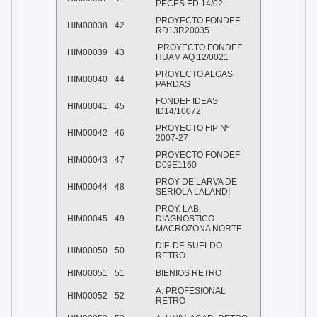
PECES ED 14/02
PROYECTO FONDEF -
HIM00038
42
RD13R20035
PROYECTO FONDEF
HIM00039
43
HUAM AQ 12/0021
PROYECTO ALGAS
HIM00040
44
PARDAS
FONDEF IDEAS
HIM00041
45
ID14/10072
PROYECTO FIP Nº
HIM00042
46
2007-27
PROYECTO FONDEF
HIM00043
47
D09E1160
PROY DE LARVA DE
HIM00044
48
SERIOLA LALANDI
PROY. LAB.
HIM00045
49
DIAGNOSTICO
MACROZONA NORTE
DIF. DE SUELDO
HIM00050
50
RETRO.
HIM00051
51
BIENIOS RETRO
A. PROFESIONAL
HIM00052
52
RETRO