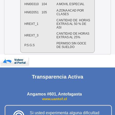
HNI00310
104
A MOVIL ESPECIAL
A ZONA ACAD POR
HNI02051
105
CLASES
CANTIDAD DE HORAS
HREXT_1
EXTRAS AL 50 % DE
ASI
CANTIDAD DE HORAS
HREXT_3
EXTRAS AL 25%
PERMISO SIN GOCE
P.S.G.S
DE SUELDO
Transparencia Activa
Angamos #601, Antofagasta
www.uantof.cl
Si usted experimenta alguna dificultad