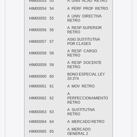
HIM00053
53
A. UNIV ACAD RETRO
HIM00054
54
A PERF PROF RETRO
A UNIV DIRECTIVA
HIM00055
55
RETRO
A RESP SUPERIOR
HIM00056
56
RETRO
ASIG SUSTITUTIVA
HIM00057
57
POR CLASES
A RESP CARGO
HIM00058
58
RETRO
A RESP DOCENTE
HIM00059
59
RETRO
BONO ESPECIAL LEY
HIM00060
60
20.374
HIM00061
61
A MOV RETRO
A
HIM00062
62
PERFECCIONAMIENTO
RETRO
A SUSTITUTIVA
HIM00063
63
RETRO
HIM00064
64
A MERCADO RETRO
A. MERCADO
HIM00065
65
GENERAL 2