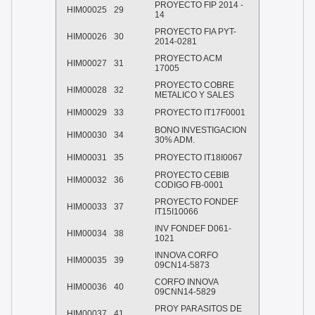
PROYECTO FIP 2014 -
HIM00025
29
14
PROYECTO FIA PYT-
HIM00026
30
2014-0281
PROYECTO ACM
HIM00027
31
17005
PROYECTO COBRE
HIM00028
32
METALICO Y SALES
HIM00029
33
PROYECTO IT17F0001
BONO INVESTIGACION
HIM00030
34
30% ADM.
HIM00031
35
PROYECTO IT18I0067
PROYECTO CEBIB
HIM00032
36
CODIGO FB-0001
PROYECTO FONDEF
HIM00033
37
IT15I10066
INV FONDEF D061-
HIM00034
38
1021
INNOVA CORFO
HIM00035
39
09CN14-5873
CORFO INNOVA
HIM00036
40
09CNN14-5829
PROY PARASITOS DE
HIM00037
41