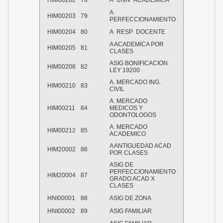
HIM00202
78
A UNIV ACADEMICA
A
HIM00203
79
PERFECCIONAMIENTO
HIM00204
80
A RESP DOCENTE
A ACADEMICA POR
HIM00205
81
CLASES
ASIG BONIFICACION
HIM00206
82
LEY 19200
A. MERCADO ING.
HIM00210
83
CIVIL
A. MERCADO
HIM00211
84
MEDICOS Y
ODONTOLOGOS
A. MERCADO
HIM00212
85
ACADEMICO
A ANTIGUEDAD ACAD
HIM20002
86
POR CLASES
ASIG DE
PERFECCIONAMIENTO
HIM20004
87
GRADO ACAD X
CLASES
HNI00001
88
ASIG DE ZONA
HNI00002
89
ASIG FAMILIAR