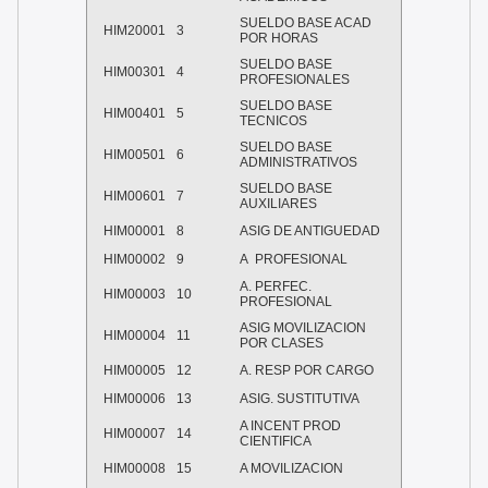
SUELDO BASE ACAD
HIM20001
3
POR HORAS
SUELDO BASE
HIM00301
4
PROFESIONALES
SUELDO BASE
HIM00401
5
TECNICOS
SUELDO BASE
HIM00501
6
ADMINISTRATIVOS
SUELDO BASE
HIM00601
7
AUXILIARES
HIM00001
8
ASIG DE ANTIGUEDAD
HIM00002
9
A PROFESIONAL
A. PERFEC.
HIM00003
10
PROFESIONAL
ASIG MOVILIZACION
HIM00004
11
POR CLASES
HIM00005
12
A. RESP POR CARGO
HIM00006
13
ASIG. SUSTITUTIVA
A INCENT PROD
HIM00007
14
CIENTIFICA
HIM00008
15
A MOVILIZACION