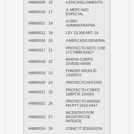
HIM00009
16
A ENCASILLAMIENTO
A. MERCADO
HIM00010
17
ESPECIAL
A UNIV
HIM00011
18
ADMINISTRATIVA
HIM00012
19
LEY 15.386 ART. 19
HIM00016
20
A MERCADO GENERAL
PROYECTO M2TC COD
HIM00017
21
17CTIMIN-82827
INNOVA CORFO
HIM00018
22
15VEIID-45595
FONDEF IDEAS ID
HIM00019
23
14/20072
HIM00020
24
PROYECTO ANT1555
PROYECTO CORFO
HIM00021
25
18BPCR-100263
PROYECTO INNOVA
HIM00022
26
FIA PYT 2015-0447
INCENTIVO POR
HIM00023
27
REGISTRO DE
PATENTE
HIM00024
28
CONICYT ID16I10159