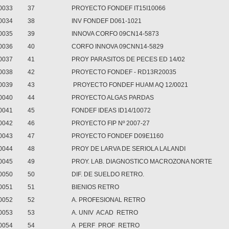
0033
37
PROYECTO FONDEF IT15I10066
0034
38
INV FONDEF D061-1021
0035
39
INNOVA CORFO 09CN14-5873
0036
40
CORFO INNOVA 09CNN14-5829
0037
41
PROY PARASITOS DE PECES ED 14/02
0038
42
PROYECTO FONDEF - RD13R20035
0039
43
PROYECTO FONDEF HUAM AQ 12/0021
0040
44
PROYECTO ALGAS PARDAS
0041
45
FONDEF IDEAS ID14/10072
0042
46
PROYECTO FIP Nº 2007-27
0043
47
PROYECTO FONDEF D09E1160
0044
48
PROY DE LARVA DE SERIOLA LALANDI
0045
49
PROY. LAB. DIAGNOSTICO MACROZONA NORTE
0050
50
DIF. DE SUELDO RETRO.
0051
51
BIENIOS RETRO
0052
52
A. PROFESIONAL RETRO
0053
53
A. UNIV ACAD RETRO
0054
54
A PERF PROF RETRO