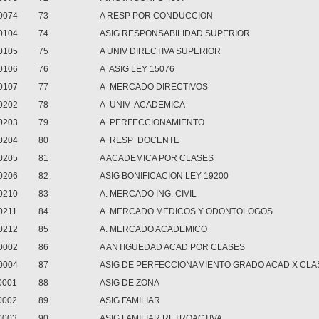
0074
73
A RESP POR CONDUCCION
0104
74
ASIG RESPONSABILIDAD SUPERIOR
0105
75
A UNIV DIRECTIVA SUPERIOR
0106
76
A ASIG LEY 15076
0107
77
A MERCADO DIRECTIVOS
0202
78
A UNIV ACADEMICA
0203
79
A PERFECCIONAMIENTO
0204
80
A RESP DOCENTE
0205
81
A ACADEMICA POR CLASES
0206
82
ASIG BONIFICACION LEY 19200
0210
83
A. MERCADO ING. CIVIL
0211
84
A. MERCADO MEDICOS Y ODONTOLOGOS
0212
85
A. MERCADO ACADEMICO
0002
86
A ANTIGUEDAD ACAD POR CLASES
0004
87
ASIG DE PERFECCIONAMIENTO GRADO ACAD X CLA
0001
88
ASIG DE ZONA
0002
89
ASIG FAMILIAR
0003
90
ASIG FAMILIAR RETROACTIVA