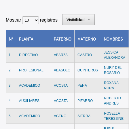
Visibilidad
Mostrar
registros
▼
N°
PLANTA
PATERNO
MATERNO
NOMBRES
JESSICA
1
DIRECTIVO
ABARZA
CASTRO
ALEXANDRA
NURY DEL
2
PROFESIONAL
ABASOLO
QUINTEROS
ROSARIO
ROXANA
3
ACADEMICO
ACOSTA
PENA
NORA
ROBERTO
4
AUXILIARES
ACOSTA
PIZARRO
ANDRES
ROSELLA
5
ACADEMICO
AGENO
SIERRA
TERESSINE
RENE