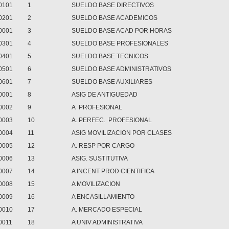
0101
1
SUELDO BASE DIRECTIVOS
0201
2
SUELDO BASE ACADEMICOS
0001
3
SUELDO BASE ACAD POR HORAS
0301
4
SUELDO BASE PROFESIONALES
0401
5
SUELDO BASE TECNICOS
0501
6
SUELDO BASE ADMINISTRATIVOS
0601
7
SUELDO BASE AUXILIARES
0001
8
ASIG DE ANTIGUEDAD
0002
9
A PROFESIONAL
0003
10
A. PERFEC. PROFESIONAL
0004
11
ASIG MOVILIZACION POR CLASES
0005
12
A. RESP POR CARGO
0006
13
ASIG. SUSTITUTIVA
0007
14
A INCENT PROD CIENTIFICA
0008
15
A MOVILIZACION
0009
16
A ENCASILLAMIENTO
0010
17
A. MERCADO ESPECIAL
0011
18
A UNIV ADMINISTRATIVA