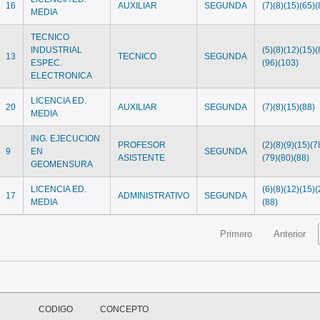
16
AUXILIAR
SEGUNDA
(7)(8)(15)(65)(
MEDIA
TECNICO
INDUSTRIAL
(5)(8)(12)(15)(
13
TECNICO
SEGUNDA
ESPEC.
(96)(103)
ELECTRONICA
LICENCIA ED.
20
AUXILIAR
SEGUNDA
(7)(8)(15)(88)
MEDIA
ING. EJECUCION
PROFESOR
(2)(8)(9)(15)(7
9
EN
SEGUNDA
ASISTENTE
(79)(80)(88)
GEOMENSURA
LICENCIA ED.
(6)(8)(12)(15)(
17
ADMINISTRATIVO
SEGUNDA
MEDIA
(88)
Primero
Anterior
CODIGO
CONCEPTO