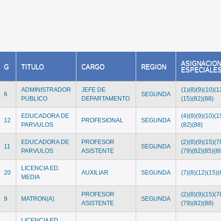
ASIGNACIO
G
TITULO
CARGO
REGION
ESPECIALE
ADMINISTRADOR
JEFE DE
(1)(8)(9)(10)(1
6
SEGUNDA
PUBLICO
DEPARTAMENTO
(15)(82)(88)
EDUCADORA DE
(4)(8)(9)(10)(1
12
PROFESIONAL
SEGUNDA
PARVULOS
(82)(88)
EDUCADORA DE
PROFESOR
(2)(8)(9)(15)(7
11
SEGUNDA
PARVULOS
ASISTENTE
(79)(82)(85)(8
LICENCIA ED.
20
AUXILIAR
SEGUNDA
(7)(8)(12)(15)(
MEDIA
PROFESOR
(2)(8)(9)(15)(7
9
MATRON(A)
SEGUNDA
ASISTENTE
(79)(82)(88)
LICENCIA ED.