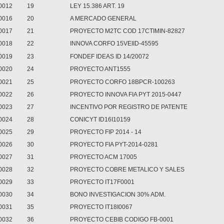
0012
19
LEY 15.386 ART. 19
0016
20
A MERCADO GENERAL
0017
21
PROYECTO M2TC COD 17CTIMIN-82827
0018
22
INNOVA CORFO 15VEIID-45595
0019
23
FONDEF IDEAS ID 14/20072
0020
24
PROYECTO ANT1555
0021
25
PROYECTO CORFO 18BPCR-100263
0022
26
PROYECTO INNOVA FIA PYT 2015-0447
0023
27
INCENTIVO POR REGISTRO DE PATENTE
0024
28
CONICYT ID16I10159
0025
29
PROYECTO FIP 2014 - 14
0026
30
PROYECTO FIA PYT-2014-0281
0027
31
PROYECTO ACM 17005
0028
32
PROYECTO COBRE METALICO Y SALES
0029
33
PROYECTO IT17F0001
0030
34
BONO INVESTIGACION 30% ADM.
0031
35
PROYECTO IT18I0067
0032
36
PROYECTO CEBIB CODIGO FB-0001