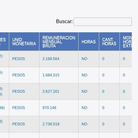
Buscar:
REMUNERACION
MONTO
NES
UNID
CANT.
MENSUAL
HORAS
HORAS
S
MONETARIA
HORAS
BRUTA
EXTRA
2)
PESOS
2.168.564
NO
0
0
5)
PESOS
1.684.315
NO
0
0
8)
PESOS
2.627.201
NO
0
0
8)
88)
PESOS
970.146
NO
0
0
8)
PESOS
2.738.518
NO
0
0