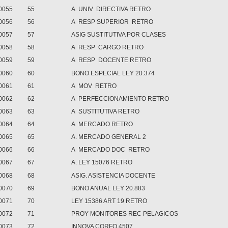
0055
55
A UNIV DIRECTIVA RETRO
0056
56
A RESP SUPERIOR RETRO
0057
57
ASIG SUSTITUTIVA POR CLASES
0058
58
A RESP CARGO RETRO
0059
59
A RESP DOCENTE RETRO
0060
60
BONO ESPECIAL LEY 20.374
0061
61
A MOV RETRO
0062
62
A PERFECCIONAMIENTO RETRO
0063
63
A SUSTITUTIVA RETRO
0064
64
A MERCADO RETRO
0065
65
A. MERCADO GENERAL 2
0066
66
A MERCADO DOC RETRO
0067
67
A. LEY 15076 RETRO
0068
68
ASIG. ASISTENCIA DOCENTE
0070
69
BONO ANUAL LEY 20.883
0071
70
LEY 15386 ART 19 RETRO
0072
71
PROY MONITORES REC PELAGICOS
0073
72
INNOVA CORFO 4507