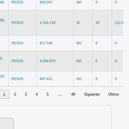
88)
PESOS
993.047
NO
0
0
88)
PESOS
1.316.138
SI
20
121.952
PESOS
817.546
NO
0
0
8)
PESOS
3.056.875
NO
0
0
20)
PESOS
897.631
NO
0
0
…
1
2
3
4
5
48
Siguiente
Último