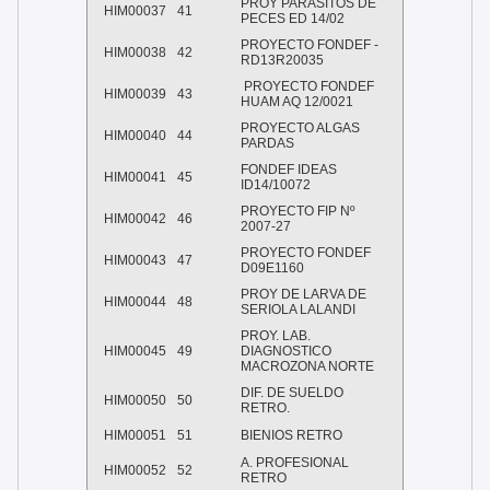
PROY PARASITOS DE
HIM00037
41
PECES ED 14/02
PROYECTO FONDEF -
HIM00038
42
RD13R20035
PROYECTO FONDEF
HIM00039
43
HUAM AQ 12/0021
PROYECTO ALGAS
HIM00040
44
PARDAS
FONDEF IDEAS
HIM00041
45
ID14/10072
PROYECTO FIP Nº
HIM00042
46
2007-27
PROYECTO FONDEF
HIM00043
47
D09E1160
PROY DE LARVA DE
HIM00044
48
SERIOLA LALANDI
PROY. LAB.
HIM00045
49
DIAGNOSTICO
MACROZONA NORTE
DIF. DE SUELDO
HIM00050
50
RETRO.
HIM00051
51
BIENIOS RETRO
A. PROFESIONAL
HIM00052
52
RETRO