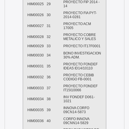
PROYECTO FIP 2014 -
HIM00025
29
14
PROYECTO FIA PYT-
HIM00026
30
2014-0281
PROYECTO ACM
HIM00027
31
17005
PROYECTO COBRE
HIM00028
32
METALICO Y SALES
HIM00029
33
PROYECTO IT17F0001
BONO INVESTIGACION
HIM00030
34
30% ADM.
PROYECTO FONDEF
HIM00031
35
IDEAS ID14/10110
PROYECTO CEBIB
HIM00032
36
CODIGO FB-0001
PROYECTO FONDEF
HIM00033
37
IT15I10066
INV FONDEF D061-
HIM00034
38
1021
INNOVA CORFO
HIM00035
39
09CN14-5873
CORFO INNOVA
HIM00036
40
09CNN14-5829