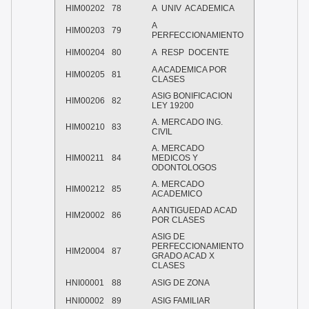
HIM00202
78
A UNIV ACADEMICA
A
HIM00203
79
PERFECCIONAMIENTO
HIM00204
80
A RESP DOCENTE
A ACADEMICA POR
HIM00205
81
CLASES
ASIG BONIFICACION
HIM00206
82
LEY 19200
A. MERCADO ING.
HIM00210
83
CIVIL
A. MERCADO
HIM00211
84
MEDICOS Y
ODONTOLOGOS
A. MERCADO
HIM00212
85
ACADEMICO
A ANTIGUEDAD ACAD
HIM20002
86
POR CLASES
ASIG DE
PERFECCIONAMIENTO
HIM20004
87
GRADO ACAD X
CLASES
HNI00001
88
ASIG DE ZONA
HNI00002
89
ASIG FAMILIAR