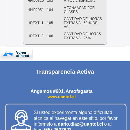
HNI00310
103
A MOVIL ESPECIAL
A ZONA ACAD POR
HNI02051
104
CLASES
CANTIDAD DE HORAS
HREXT_1
105
EXTRAS AL 50 % DE
ASI
CANTIDAD DE HORAS
HREXT_3
106
EXTRAS AL 25%
Transparencia Activa
Angamos #601, Antofagasta
www.uantof.cl
Si usted experimenta alguna dificultad
técnica al navegar en este sitio, por favor
infórmelo a
dario.diaz@uantof.cl
o al
fono
(55)-2637623