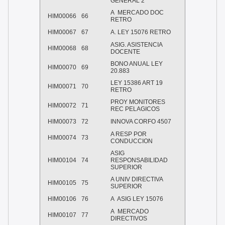
GENERAL 2
A MERCADO DOC
HIM00066
66
RETRO
HIM00067
67
A. LEY 15076 RETRO
ASIG. ASISTENCIA
HIM00068
68
DOCENTE
BONO ANUAL LEY
HIM00070
69
20.883
LEY 15386 ART 19
HIM00071
70
RETRO
PROY MONITORES
HIM00072
71
REC PELAGICOS
HIM00073
72
INNOVA CORFO 4507
A RESP POR
HIM00074
73
CONDUCCION
ASIG
HIM00104
74
RESPONSABILIDAD
SUPERIOR
A UNIV DIRECTIVA
HIM00105
75
SUPERIOR
HIM00106
76
A ASIG LEY 15076
A MERCADO
HIM00107
77
DIRECTIVOS