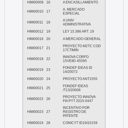
HIM00009
16
A ENCASILLAMIENTO
A. MERCADO
HIM00010
17
ESPECIAL
A UNIV
HIM00011
18
ADMINISTRATIVA
HIM00012
19
LEY 15.386 ART. 19
HIM00016
20
A MERCADO GENERAL
PROYECTO M2TC COD
HIM00017
21
17CTIMIN
INNOVA CORFO
HIM00018
22
15VEIID-45595
FONDEF IDEAS ID
HIM00019
23
14/20072
HIM00020
24
PROYECTO ANT1555
FONDEF IDEAS
HIM00021
25
/T13/20008
PROYECTO INNOVA
HIM00022
26
FIA PYT 2015-0447
INCENTIVO POR
HIM00023
27
REGISTRO DE
PATENTE
HIM00024
28
CONICYT ID16I10159