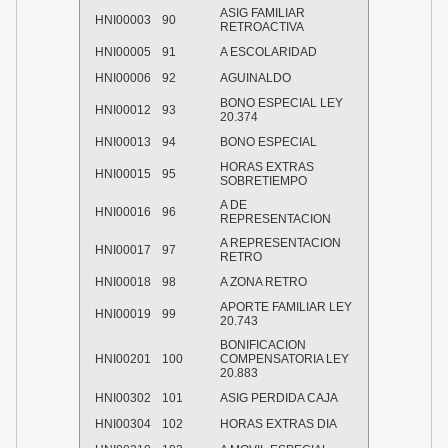
ASIG FAMILIAR
HNI00003
90
RETROACTIVA
HNI00005
91
A ESCOLARIDAD
HNI00006
92
AGUINALDO
BONO ESPECIAL LEY
HNI00012
93
20.374
HNI00013
94
BONO ESPECIAL
HORAS EXTRAS
HNI00015
95
SOBRETIEMPO
A DE
HNI00016
96
REPRESENTACION
A REPRESENTACION
HNI00017
97
RETRO
HNI00018
98
A ZONA RETRO
APORTE FAMILIAR LEY
HNI00019
99
20.743
BONIFICACION
HNI00201
100
COMPENSATORIA LEY
20.883
HNI00302
101
ASIG PERDIDA CAJA
HNI00304
102
HORAS EXTRAS DIA