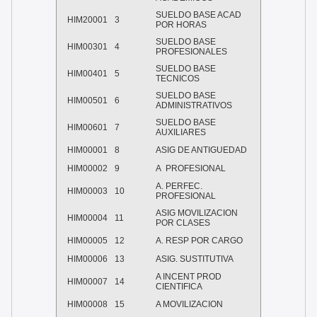
SUELDO BASE ACAD
HIM20001
3
POR HORAS
SUELDO BASE
HIM00301
4
PROFESIONALES
SUELDO BASE
HIM00401
5
TECNICOS
SUELDO BASE
HIM00501
6
ADMINISTRATIVOS
SUELDO BASE
HIM00601
7
AUXILIARES
HIM00001
8
ASIG DE ANTIGUEDAD
HIM00002
9
A PROFESIONAL
A. PERFEC.
HIM00003
10
PROFESIONAL
ASIG MOVILIZACION
HIM00004
11
POR CLASES
HIM00005
12
A. RESP POR CARGO
HIM00006
13
ASIG. SUSTITUTIVA
A INCENT PROD
HIM00007
14
CIENTIFICA
HIM00008
15
A MOVILIZACION