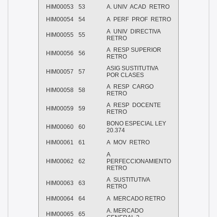
HIM00053
53
A. UNIV ACAD RETRO
HIM00054
54
A PERF PROF RETRO
A UNIV DIRECTIVA
HIM00055
55
RETRO
A RESP SUPERIOR
HIM00056
56
RETRO
ASIG SUSTITUTIVA
HIM00057
57
POR CLASES
A RESP CARGO
HIM00058
58
RETRO
A RESP DOCENTE
HIM00059
59
RETRO
BONO ESPECIAL LEY
HIM00060
60
20.374
HIM00061
61
A MOV RETRO
A
HIM00062
62
PERFECCIONAMIENTO
RETRO
A SUSTITUTIVA
HIM00063
63
RETRO
HIM00064
64
A MERCADO RETRO
A. MERCADO
HIM00065
65