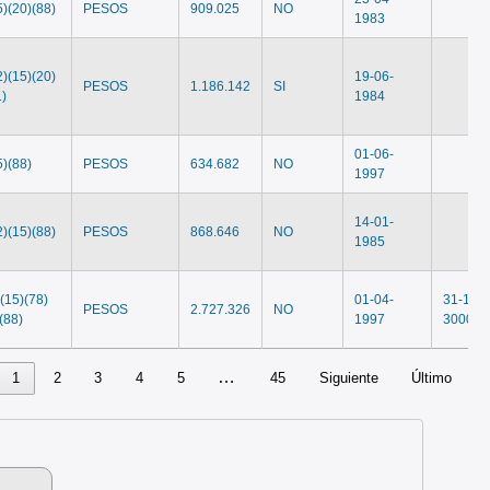
5)(20)(88)
PESOS
909.025
NO
1983
2)(15)(20)
19-06-
PESOS
1.186.142
SI
1)
1984
01-06-
5)(88)
PESOS
634.682
NO
1997
14-01-
2)(15)(88)
PESOS
868.646
NO
1985
)(15)(78)
01-04-
31-12-
PESOS
2.727.326
NO
(88)
1997
3000
…
1
2
3
4
5
45
Siguiente
Último