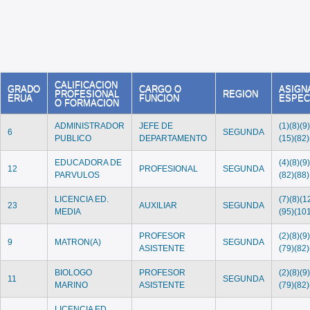
CALIFICACION
GRADO
CARGO O
ASIGN
PROFESIONAL
REGION
ERUA
FUNCION
ESPEC
O FORMACION
ADMINISTRADOR
JEFE DE
(1)(8)(9
6
SEGUNDA
PUBLICO
DEPARTAMENTO
(15)(82)
EDUCADORA DE
(4)(8)(9
12
PROFESIONAL
SEGUNDA
PARVULOS
(82)(88)
LICENCIA ED.
(7)(8)(1
23
AUXILIAR
SEGUNDA
MEDIA
(95)(10
PROFESOR
(2)(8)(9
9
MATRON(A)
SEGUNDA
ASISTENTE
(79)(82)
BIOLOGO
PROFESOR
(2)(8)(9
11
SEGUNDA
MARINO
ASISTENTE
(79)(82)
LICENCIA ED.