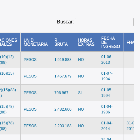
Buscar:
FECHA
ACIONES
UNID
R
HORAS
DE
FHAST
IALES
MONETARIA
BRUTA
EXTRAS
INGRESO
)(10)(12)
01-06-
PESOS
1.919.888
NO
(88)
2013
)(10)(15)
01-07-
PESOS
1.467.679
NO
1994
2)(15)(88)
01-05-
PESOS
796.967
SI
1)
1994
)(15)(78)
01-04-
PESOS
2.482.660
NO
(88)
1986
)(15)(78)
01-04-
31-03-
PESOS
2.203.188
NO
(88)
2014
2017
25-04-