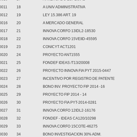
0011
18
A UNIV ADMINISTRATIVA
0012
19
LEY 15.386 ART. 19
0016
20
A MERCADO GENERAL
0017
21
INNOVA CORFO 13IDL2-18530
0018
22
INNOVA CORFO 15VEIID-45595
0019
23
CONICYT ACT1201
0020
24
PROYECTO ANT1555
0021
25
FONDEF IDEAS /T13/20008
0022
26
PROYECTO INNOVA FIA PYT 2015-0447
0023
27
INCENTIVO POR REGISTRO DE PATENTE
0024
28
BONO INV. PROYECTO FIP 2014 -16
0025
29
PROYECTO FIP 2014 - 14
0026
30
PROYECTO FIA PYT-2014-0281
0027
31
INNOVA CORFO 12IDL2-16176
0028
32
FONDEF - IDEAS CA120/10298
0029
33
INNOVA CORFO 15COTE-46275
0030
34
BONO INVESTIGACION 30% ADM.