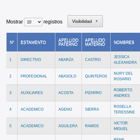
Visibilidad
Mostrar
registros
▼
APELLIDO
APELLIDO
N°
ESTAMENTO
NOMBRES
PATERNO
MATERNO
JESSICA
1
DIRECTIVO
ABARZA
CASTRO
ALEXANDRA
NURY DEL
2
PROFESIONAL
ABASOLO
QUINTEROS
ROSARIO
ROBERTO
3
AUXILIARES
ACOSTA
PIZARRO
ANDRES
ROSELLA
4
ACADEMICO
AGENO
SIERRA
TERESSINE
VICTOR
5
ACADEMICO
AGUILERA
RAMOS
MIGUEL
RENE