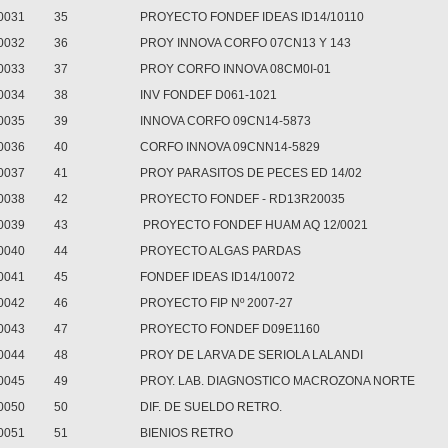
0031
35
PROYECTO FONDEF IDEAS ID14/10110
0032
36
PROY INNOVA CORFO 07CN13 Y 143
0033
37
PROY CORFO INNOVA 08CM0I-01
0034
38
INV FONDEF D061-1021
0035
39
INNOVA CORFO 09CN14-5873
0036
40
CORFO INNOVA 09CNN14-5829
0037
41
PROY PARASITOS DE PECES ED 14/02
0038
42
PROYECTO FONDEF - RD13R20035
0039
43
PROYECTO FONDEF HUAM AQ 12/0021
0040
44
PROYECTO ALGAS PARDAS
0041
45
FONDEF IDEAS ID14/10072
0042
46
PROYECTO FIP Nº 2007-27
0043
47
PROYECTO FONDEF D09E1160
0044
48
PROY DE LARVA DE SERIOLA LALANDI
0045
49
PROY. LAB. DIAGNOSTICO MACROZONA NORTE
0050
50
DIF. DE SUELDO RETRO.
0051
51
BIENIOS RETRO