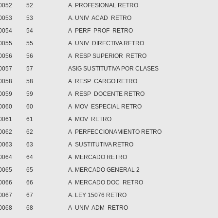
0052
52
A. PROFESIONAL RETRO
0053
53
A. UNIV ACAD RETRO
0054
54
A PERF PROF RETRO
0055
55
A UNIV DIRECTIVA RETRO
0056
56
A RESP SUPERIOR RETRO
0057
57
ASIG SUSTITUTIVA POR CLASES
0058
58
A RESP CARGO RETRO
0059
59
A RESP DOCENTE RETRO
0060
60
A MOV ESPECIAL RETRO
0061
61
A MOV RETRO
0062
62
A PERFECCIONAMIENTO RETRO
0063
63
A SUSTITUTIVA RETRO
0064
64
A MERCADO RETRO
0065
65
A. MERCADO GENERAL 2
0066
66
A MERCADO DOC RETRO
0067
67
A. LEY 15076 RETRO
0068
68
A UNIV ADM RETRO