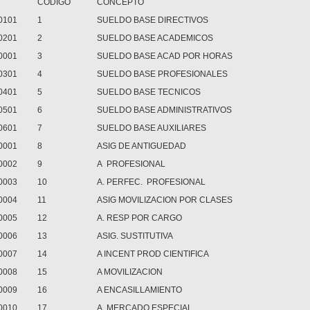
CODIGO
CONCEPTO
0101
1
SUELDO BASE DIRECTIVOS
0201
2
SUELDO BASE ACADEMICOS
0001
3
SUELDO BASE ACAD POR HORAS
0301
4
SUELDO BASE PROFESIONALES
0401
5
SUELDO BASE TECNICOS
0501
6
SUELDO BASE ADMINISTRATIVOS
0601
7
SUELDO BASE AUXILIARES
0001
8
ASIG DE ANTIGUEDAD
0002
9
A PROFESIONAL
0003
10
A. PERFEC. PROFESIONAL
0004
11
ASIG MOVILIZACION POR CLASES
0005
12
A. RESP POR CARGO
0006
13
ASIG. SUSTITUTIVA
0007
14
A INCENT PROD CIENTIFICA
0008
15
A MOVILIZACION
0009
16
A ENCASILLAMIENTO
0010
17
A. MERCADO ESPECIAL