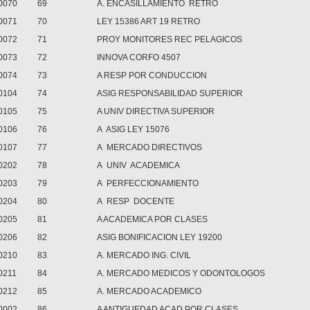
0070
69
A. ENCASILLAMIENTO RETRO
0071
70
LEY 15386 ART 19 RETRO
0072
71
PROY MONITORES REC PELAGICOS
0073
72
INNOVA CORFO 4507
0074
73
A RESP POR CONDUCCION
0104
74
ASIG RESPONSABILIDAD SUPERIOR
0105
75
A UNIV DIRECTIVA SUPERIOR
0106
76
A ASIG LEY 15076
0107
77
A MERCADO DIRECTIVOS
0202
78
A UNIV ACADEMICA
0203
79
A PERFECCIONAMIENTO
0204
80
A RESP DOCENTE
0205
81
A ACADEMICA POR CLASES
0206
82
ASIG BONIFICACION LEY 19200
0210
83
A. MERCADO ING. CIVIL
0211
84
A. MERCADO MEDICOS Y ODONTOLOGOS
0212
85
A. MERCADO ACADEMICO
0002
86
A ANTIGUEDAD ACAD POR CLASES