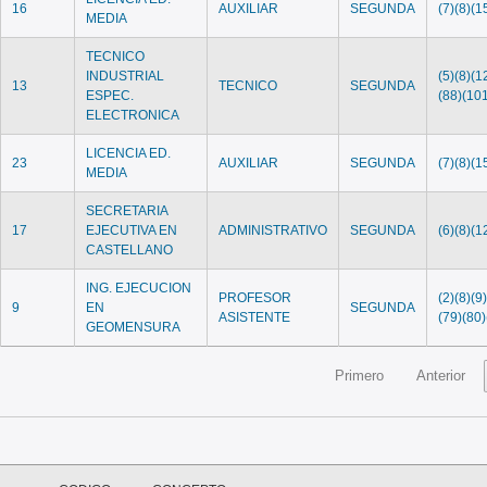
16
AUXILIAR
SEGUNDA
(7)(8)(1
MEDIA
TECNICO
INDUSTRIAL
(5)(8)(1
13
TECNICO
SEGUNDA
ESPEC.
(88)(10
ELECTRONICA
LICENCIA ED.
23
AUXILIAR
SEGUNDA
(7)(8)(1
MEDIA
SECRETARIA
17
EJECUTIVA EN
ADMINISTRATIVO
SEGUNDA
(6)(8)(1
CASTELLANO
ING. EJECUCION
PROFESOR
(2)(8)(9
9
EN
SEGUNDA
ASISTENTE
(79)(80)
GEOMENSURA
Primero
Anterior