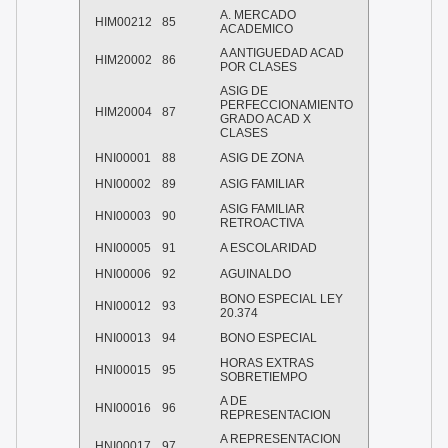
A. MERCADO
HIM00212
85
ACADEMICO
A ANTIGUEDAD ACAD
HIM20002
86
POR CLASES
ASIG DE
PERFECCIONAMIENTO
HIM20004
87
GRADO ACAD X
CLASES
HNI00001
88
ASIG DE ZONA
HNI00002
89
ASIG FAMILIAR
ASIG FAMILIAR
HNI00003
90
RETROACTIVA
HNI00005
91
A ESCOLARIDAD
HNI00006
92
AGUINALDO
BONO ESPECIAL LEY
HNI00012
93
20.374
HNI00013
94
BONO ESPECIAL
HORAS EXTRAS
HNI00015
95
SOBRETIEMPO
A DE
HNI00016
96
REPRESENTACION
A REPRESENTACION
HNI00017
97