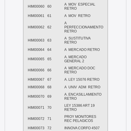
A MOV ESPECIAL
HIM00060
60
RETRO
HIM00061
61
A MOV RETRO
A
HIM00062
62
PERFECCIONAMIENTO
RETRO
A SUSTITUTIVA
HIM00063
63
RETRO
HIM00064
64
A MERCADO RETRO
A. MERCADO
HIM00065
65
GENERAL 2
A MERCADO DOC
HIM00066
66
RETRO
HIM00067
67
A. LEY 15076 RETRO
HIM00068
68
A UNIV ADM RETRO
A. ENCASILLAMIENTO
HIM00070
69
RETRO
LEY 15386 ART 19
HIM00071
70
RETRO
PROY MONITORES
HIM00072
71
REC PELAGICOS
HIM00073
72
INNOVA CORFO 4507