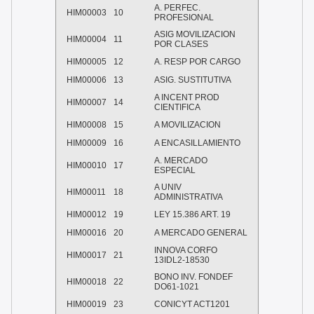
A. PERFEC.
HIM00003
10
PROFESIONAL
ASIG MOVILIZACION
HIM00004
11
POR CLASES
HIM00005
12
A. RESP POR CARGO
HIM00006
13
ASIG. SUSTITUTIVA
A INCENT PROD
HIM00007
14
CIENTIFICA
HIM00008
15
A MOVILIZACION
HIM00009
16
A ENCASILLAMIENTO
A. MERCADO
HIM00010
17
ESPECIAL
A UNIV
HIM00011
18
ADMINISTRATIVA
HIM00012
19
LEY 15.386 ART. 19
HIM00016
20
A MERCADO GENERAL
INNOVA CORFO
HIM00017
21
13IDL2-18530
BONO INV. FONDEF
HIM00018
22
DO61-1021
HIM00019
23
CONICYT ACT1201