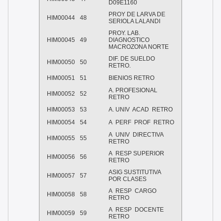
D09E1160
PROY DE LARVA DE
HIM00044
48
SERIOLA LALANDI
PROY. LAB.
HIM00045
49
DIAGNOSTICO
MACROZONA NORTE
DIF. DE SUELDO
HIM00050
50
RETRO.
HIM00051
51
BIENIOS RETRO
A. PROFESIONAL
HIM00052
52
RETRO
HIM00053
53
A. UNIV ACAD RETRO
HIM00054
54
A PERF PROF RETRO
A UNIV DIRECTIVA
HIM00055
55
RETRO
A RESP SUPERIOR
HIM00056
56
RETRO
ASIG SUSTITUTIVA
HIM00057
57
POR CLASES
A RESP CARGO
HIM00058
58
RETRO
A RESP DOCENTE
HIM00059
59
RETRO