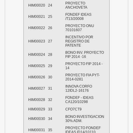
PROYECTO
HIM00020
24
ANCHOVETA
FONDEF IDEAS
HIM00021
25
/T13/20008
PROYECTO ONU
HIM00022
26
70101607
INCENTIVO POR
HIM00023
27
REGISTRO DE
PATENTE
BONO INV. PROYECTO
HIM00024
28
FIP 2014 -16
PROYECTO FIP 2014 -
HIM00025
29
14
PROYECTO FIA PYT-
HIM00026
30
2014-0281
INNOVA CORFO
HIM00027
31
12IDL2-16176
FONDEF - IDEAS
HIM00028
32
CA120/10298
HIM00029
33
CFO7CT9
BONO INVESTIGACION
HIM00030
34
30% ADM.
PROYECTO FONDEF
HIM00031
35
IDEAS ID14/10110