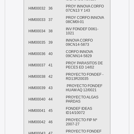
PROY INNOVA CORFO
HIM00032
36
07CN13 Y 143
PROY CORFO INNOVA
HIM00033
37
08CM0I-01
INV FONDEF D061-
HIM00034
38
1021
INNOVA CORFO
HIM00035
39
09CN14-5873
CORFO INNOVA
HIM00036
40
09CNN14-5829
PROY PARASITOS DE
HIM00037
41
PECES ED 14/02
PROYECTO FONDEF -
HIM00038
42
RD13R20035
PROYECTO FONDEF
HIM00039
43
HUAM AQ 12/0021
PROYECTO ALGAS
HIM00040
44
PARDAS
FONDEF IDEAS
HIM00041
45
ID14/10072
PROYECTO FIP Nº
HIM00042
46
2007-27
PROYECTO FONDEF
HIM00043
47