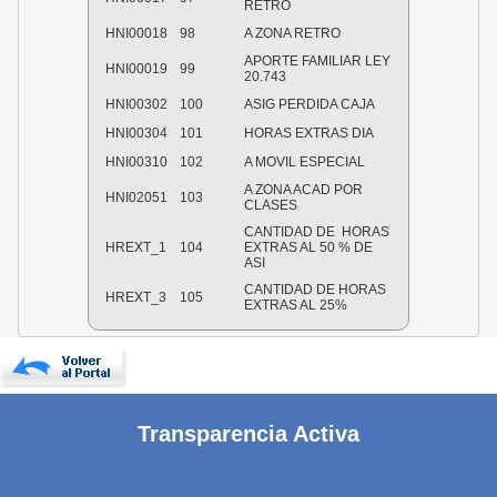
RETRO
HNI00018
98
A ZONA RETRO
APORTE FAMILIAR LEY
HNI00019
99
20.743
HNI00302
100
ASIG PERDIDA CAJA
HNI00304
101
HORAS EXTRAS DIA
HNI00310
102
A MOVIL ESPECIAL
A ZONA ACAD POR
HNI02051
103
CLASES
CANTIDAD DE HORAS
HREXT_1
104
EXTRAS AL 50 % DE
ASI
CANTIDAD DE HORAS
HREXT_3
105
EXTRAS AL 25%
Transparencia Activa