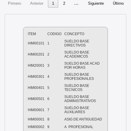
…
Primero
Anterior
1
2
Siguiente
Último
ITEM
CODIGO
CONCEPTO
SUELDO BASE
HIM00101
1
DIRECTIVOS
SUELDO BASE
HIM00201
2
ACADEMICOS
SUELDO BASE ACAD
HIM20001
3
POR HORAS
SUELDO BASE
HIM00301
4
PROFESIONALES
SUELDO BASE
HIM00401
5
TECNICOS
SUELDO BASE
HIM00501
6
ADMINISTRATIVOS
SUELDO BASE
HIM00601
7
AUXILIARES
HIM00001
8
ASIG DE ANTIGUEDAD
HIM00002
9
A PROFESIONAL