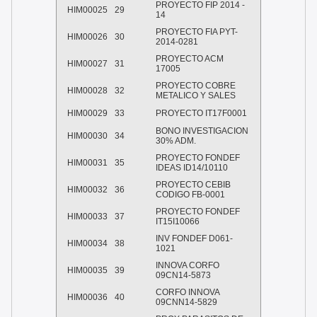
PROYECTO FIP 2014 -
HIM00025
29
14
PROYECTO FIA PYT-
HIM00026
30
2014-0281
PROYECTO ACM
HIM00027
31
17005
PROYECTO COBRE
HIM00028
32
METALICO Y SALES
HIM00029
33
PROYECTO IT17F0001
BONO INVESTIGACION
HIM00030
34
30% ADM.
PROYECTO FONDEF
HIM00031
35
IDEAS ID14/10110
PROYECTO CEBIB
HIM00032
36
CODIGO FB-0001
PROYECTO FONDEF
HIM00033
37
IT15I10066
INV FONDEF D061-
HIM00034
38
1021
INNOVA CORFO
HIM00035
39
09CN14-5873
CORFO INNOVA
HIM00036
40
09CNN14-5829