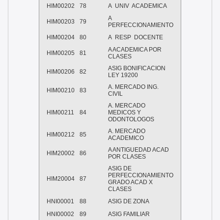
HIM00202
78
A UNIV ACADEMICA
A
HIM00203
79
PERFECCIONAMIENTO
HIM00204
80
A RESP DOCENTE
A ACADEMICA POR
HIM00205
81
CLASES
ASIG BONIFICACION
HIM00206
82
LEY 19200
A. MERCADO ING.
HIM00210
83
CIVIL
A. MERCADO
HIM00211
84
MEDICOS Y
ODONTOLOGOS
A. MERCADO
HIM00212
85
ACADEMICO
A ANTIGUEDAD ACAD
HIM20002
86
POR CLASES
ASIG DE
PERFECCIONAMIENTO
HIM20004
87
GRADO ACAD X
CLASES
HNI00001
88
ASIG DE ZONA
HNI00002
89
ASIG FAMILIAR