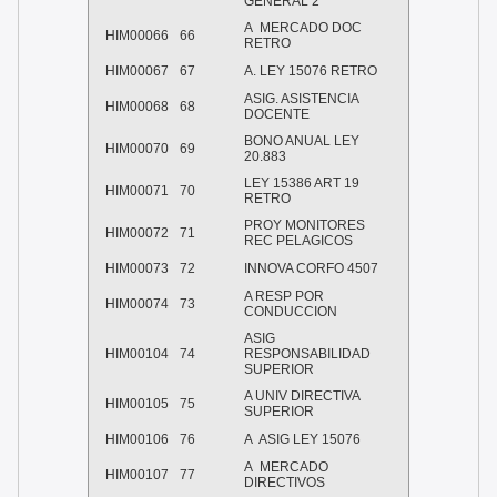
GENERAL 2
A MERCADO DOC
HIM00066
66
RETRO
HIM00067
67
A. LEY 15076 RETRO
ASIG. ASISTENCIA
HIM00068
68
DOCENTE
BONO ANUAL LEY
HIM00070
69
20.883
LEY 15386 ART 19
HIM00071
70
RETRO
PROY MONITORES
HIM00072
71
REC PELAGICOS
HIM00073
72
INNOVA CORFO 4507
A RESP POR
HIM00074
73
CONDUCCION
ASIG
HIM00104
74
RESPONSABILIDAD
SUPERIOR
A UNIV DIRECTIVA
HIM00105
75
SUPERIOR
HIM00106
76
A ASIG LEY 15076
A MERCADO
HIM00107
77
DIRECTIVOS