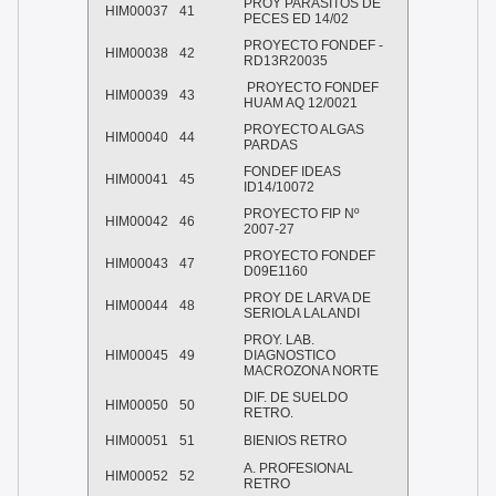
PROY PARASITOS DE
HIM00037
41
PECES ED 14/02
PROYECTO FONDEF -
HIM00038
42
RD13R20035
PROYECTO FONDEF
HIM00039
43
HUAM AQ 12/0021
PROYECTO ALGAS
HIM00040
44
PARDAS
FONDEF IDEAS
HIM00041
45
ID14/10072
PROYECTO FIP Nº
HIM00042
46
2007-27
PROYECTO FONDEF
HIM00043
47
D09E1160
PROY DE LARVA DE
HIM00044
48
SERIOLA LALANDI
PROY. LAB.
HIM00045
49
DIAGNOSTICO
MACROZONA NORTE
DIF. DE SUELDO
HIM00050
50
RETRO.
HIM00051
51
BIENIOS RETRO
A. PROFESIONAL
HIM00052
52
RETRO