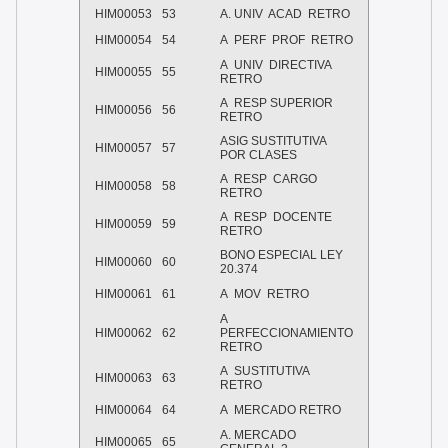
HIM00053
53
A. UNIV ACAD RETRO
HIM00054
54
A PERF PROF RETRO
A UNIV DIRECTIVA
HIM00055
55
RETRO
A RESP SUPERIOR
HIM00056
56
RETRO
ASIG SUSTITUTIVA
HIM00057
57
POR CLASES
A RESP CARGO
HIM00058
58
RETRO
A RESP DOCENTE
HIM00059
59
RETRO
BONO ESPECIAL LEY
HIM00060
60
20.374
HIM00061
61
A MOV RETRO
A
HIM00062
62
PERFECCIONAMIENTO
RETRO
A SUSTITUTIVA
HIM00063
63
RETRO
HIM00064
64
A MERCADO RETRO
A. MERCADO
HIM00065
65