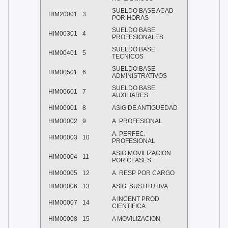
SUELDO BASE ACAD
HIM20001
3
POR HORAS
SUELDO BASE
HIM00301
4
PROFESIONALES
SUELDO BASE
HIM00401
5
TECNICOS
SUELDO BASE
HIM00501
6
ADMINISTRATIVOS
SUELDO BASE
HIM00601
7
AUXILIARES
HIM00001
8
ASIG DE ANTIGUEDAD
HIM00002
9
A PROFESIONAL
A. PERFEC.
HIM00003
10
PROFESIONAL
ASIG MOVILIZACION
HIM00004
11
POR CLASES
HIM00005
12
A. RESP POR CARGO
HIM00006
13
ASIG. SUSTITUTIVA
A INCENT PROD
HIM00007
14
CIENTIFICA
HIM00008
15
A MOVILIZACION