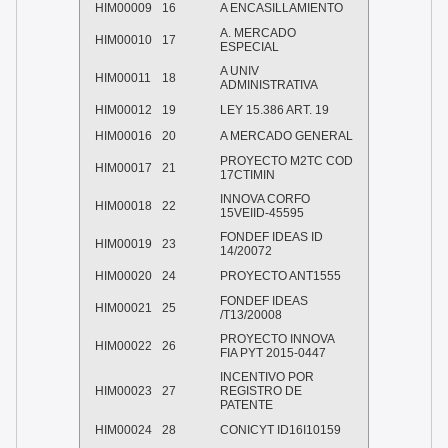
HIM00009
16
A ENCASILLAMIENTO
A. MERCADO
HIM00010
17
ESPECIAL
A UNIV
HIM00011
18
ADMINISTRATIVA
HIM00012
19
LEY 15.386 ART. 19
HIM00016
20
A MERCADO GENERAL
PROYECTO M2TC COD
HIM00017
21
17CTIMIN
INNOVA CORFO
HIM00018
22
15VEIID-45595
FONDEF IDEAS ID
HIM00019
23
14/20072
HIM00020
24
PROYECTO ANT1555
FONDEF IDEAS
HIM00021
25
/T13/20008
PROYECTO INNOVA
HIM00022
26
FIA PYT 2015-0447
INCENTIVO POR
HIM00023
27
REGISTRO DE
PATENTE
HIM00024
28
CONICYT ID16I10159