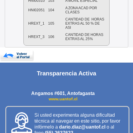
HNI00310
103
A MOVIL ESPECIAL
A ZONA ACAD POR
HNI02051
104
CLASES
CANTIDAD DE HORAS
HREXT_1
105
EXTRAS AL 50 % DE
ASI
CANTIDAD DE HORAS
HREXT_3
106
EXTRAS AL 25%
Transparencia Activa
Angamos #601, Antofagasta
www.uantof.cl
Si usted experimenta alguna dificultad
técnica al navegar en este sitio, por favor
infórmelo a
dario.diaz@uantof.cl
o al
fono
(55)-2637623