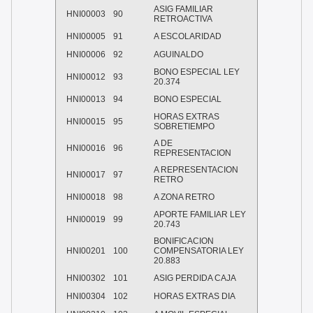
ASIG FAMILIAR
HNI00003
90
RETROACTIVA
HNI00005
91
A ESCOLARIDAD
HNI00006
92
AGUINALDO
BONO ESPECIAL LEY
HNI00012
93
20.374
HNI00013
94
BONO ESPECIAL
HORAS EXTRAS
HNI00015
95
SOBRETIEMPO
A DE
HNI00016
96
REPRESENTACION
A REPRESENTACION
HNI00017
97
RETRO
HNI00018
98
A ZONA RETRO
APORTE FAMILIAR LEY
HNI00019
99
20.743
BONIFICACION
HNI00201
100
COMPENSATORIA LEY
20.883
HNI00302
101
ASIG PERDIDA CAJA
HNI00304
102
HORAS EXTRAS DIA