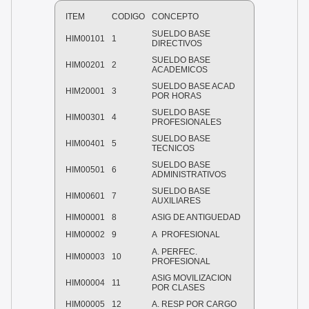
ITEM
CODIGO
CONCEPTO
SUELDO BASE
HIM00101
1
DIRECTIVOS
SUELDO BASE
HIM00201
2
ACADEMICOS
SUELDO BASE ACAD
HIM20001
3
POR HORAS
SUELDO BASE
HIM00301
4
PROFESIONALES
SUELDO BASE
HIM00401
5
TECNICOS
SUELDO BASE
HIM00501
6
ADMINISTRATIVOS
SUELDO BASE
HIM00601
7
AUXILIARES
HIM00001
8
ASIG DE ANTIGUEDAD
HIM00002
9
A
PROFESIONAL
A. PERFEC.
HIM00003
10
PROFESIONAL
ASIG MOVILIZACION
HIM00004
11
POR CLASES
HIM00005
12
A. RESP POR CARGO