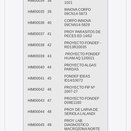
HIM00034
38
1021
INNOVA CORFO
HIM00035
39
09CN14-5873
CORFO INNOVA
HIM00036
40
09CNN14-5829
PROY PARASITOS DE
HIM00037
41
PECES ED 14/02
PROYECTO FONDEF -
HIM00038
42
RD13R20035
PROYECTO FONDEF
HIM00039
43
HUAM AQ 12/0021
PROYECTO ALGAS
HIM00040
44
PARDAS
FONDEF IDEAS
HIM00041
45
ID14/10072
PROYECTO FIP Nº
HIM00042
46
2007-27
PROYECTO FONDEF
HIM00043
47
D09E1160
PROY DE LARVA DE
HIM00044
48
SERIOLA LALANDI
PROY. LAB.
HIM00045
49
DIAGNOSTICO
MACROZONA NORTE