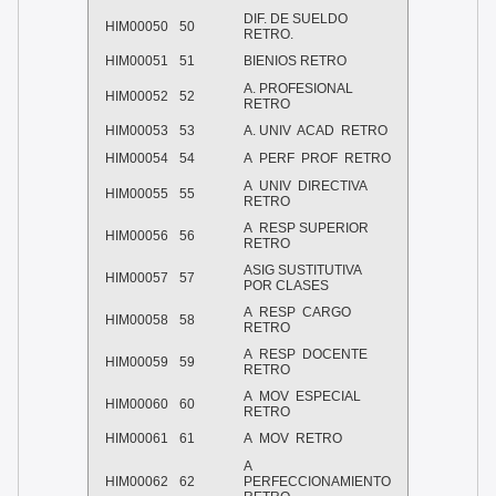
DIF. DE SUELDO
HIM00050
50
RETRO.
HIM00051
51
BIENIOS RETRO
A. PROFESIONAL
HIM00052
52
RETRO
HIM00053
53
A. UNIV
ACAD
RETRO
HIM00054
54
A
PERF
PROF
RETRO
A
UNIV
DIRECTIVA
HIM00055
55
RETRO
A
RESP SUPERIOR
HIM00056
56
RETRO
ASIG SUSTITUTIVA
HIM00057
57
POR CLASES
A
RESP
CARGO
HIM00058
58
RETRO
A
RESP
DOCENTE
HIM00059
59
RETRO
A
MOV
ESPECIAL
HIM00060
60
RETRO
HIM00061
61
A
MOV
RETRO
A
HIM00062
62
PERFECCIONAMIENTO