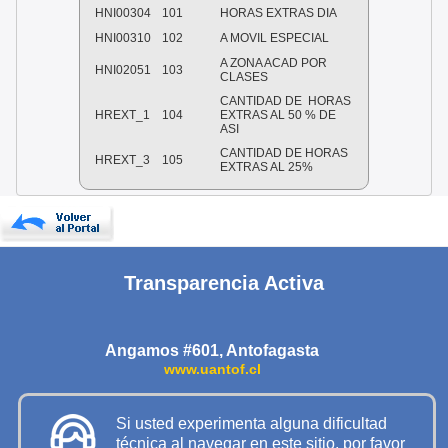
HNI00304
101
HORAS EXTRAS DIA
HNI00310
102
A MOVIL ESPECIAL
A ZONA ACAD POR
HNI02051
103
CLASES
CANTIDAD DE
HORAS
HREXT_1
104
EXTRAS AL 50 % DE
ASI
CANTIDAD DE HORAS
HREXT_3
105
EXTRAS AL 25%
Transparencia Activa
Angamos #601, Antofagasta
www.uantof.cl
Si usted experimenta alguna dificultad
técnica al navegar en este sitio, por favor