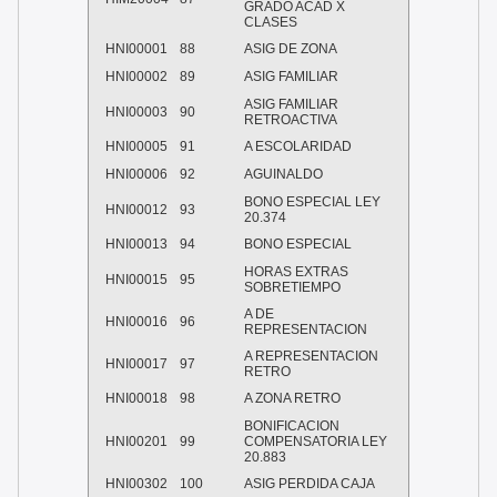
GRADO ACAD X
CLASES
HNI00001
88
ASIG DE ZONA
HNI00002
89
ASIG FAMILIAR
ASIG FAMILIAR
HNI00003
90
RETROACTIVA
HNI00005
91
A ESCOLARIDAD
HNI00006
92
AGUINALDO
BONO ESPECIAL LEY
HNI00012
93
20.374
HNI00013
94
BONO ESPECIAL
HORAS EXTRAS
HNI00015
95
SOBRETIEMPO
A DE
HNI00016
96
REPRESENTACION
A REPRESENTACION
HNI00017
97
RETRO
HNI00018
98
A ZONA RETRO
BONIFICACION
HNI00201
99
COMPENSATORIA LEY
20.883
HNI00302
100
ASIG PERDIDA CAJA