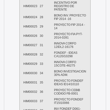
INCENTIVO POR
HIM00023
27
REGISTRO DE
PATENTE
BONO INV. PROYECTO
HIM00024
28
FIP 2014 -16
PROYECTO FIP 2014 -
HIM00025
29
14
PROYECTO FIA PYT-
HIM00026
30
2014-0281
INNOVA CORFO
HIM00027
31
12IDL2-16176
FONDEF - IDEAS
HIM00028
32
CA120/10298
INNOVA CORFO
HIM00029
33
15COTE-46275
BONO INVESTIGACION
HIM00030
34
30% ADM.
PROYECTO FONDEF
HIM00031
35
IDEAS ID14/10110
PROYECTO CEBIB
HIM00032
36
CODIGO FB-0001
PROYECTO FONDEF
HIM00033
37
IT15I10066
INV FONDEF D061-