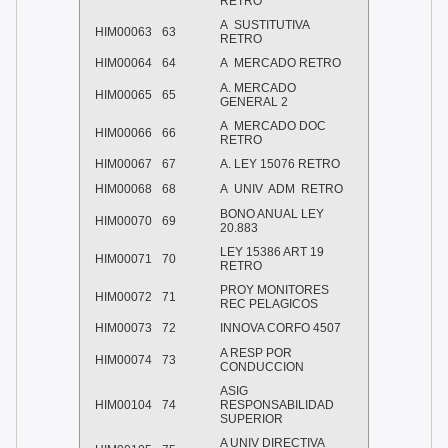
RETRO
A
SUSTITUTIVA
HIM00063
63
RETRO
HIM00064
64
A
MERCADO RETRO
A. MERCADO
HIM00065
65
GENERAL 2
A
MERCADO DOC
HIM00066
66
RETRO
HIM00067
67
A. LEY 15076 RETRO
HIM00068
68
A
UNIV
ADM
RETRO
BONO ANUAL LEY
HIM00070
69
20.883
LEY 15386 ART 19
HIM00071
70
RETRO
PROY MONITORES
HIM00072
71
REC PELAGICOS
HIM00073
72
INNOVA CORFO 4507
A RESP POR
HIM00074
73
CONDUCCION
ASIG
HIM00104
74
RESPONSABILIDAD
SUPERIOR
A UNIV DIRECTIVA