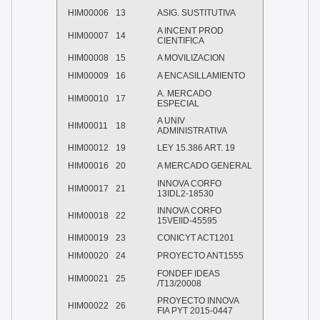
HIM00006
13
ASIG. SUSTITUTIVA
A INCENT PROD
HIM00007
14
CIENTIFICA
HIM00008
15
A MOVILIZACION
HIM00009
16
A ENCASILLAMIENTO
A. MERCADO
HIM00010
17
ESPECIAL
A UNIV
HIM00011
18
ADMINISTRATIVA
HIM00012
19
LEY 15.386 ART. 19
HIM00016
20
A MERCADO GENERAL
INNOVA CORFO
HIM00017
21
13IDL2-18530
INNOVA CORFO
HIM00018
22
15VEIID-45595
HIM00019
23
CONICYT ACT1201
HIM00020
24
PROYECTO ANT1555
FONDEF IDEAS
HIM00021
25
/T13/20008
PROYECTO INNOVA
HIM00022
26
FIA PYT 2015-0447