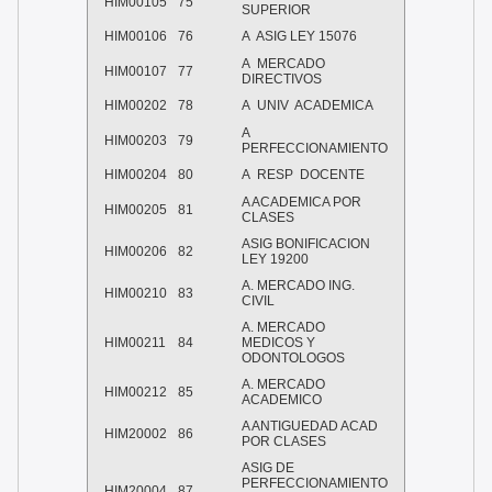
HIM00105
75
SUPERIOR
HIM00106
76
A
ASIG LEY 15076
A
MERCADO
HIM00107
77
DIRECTIVOS
HIM00202
78
A
UNIV
ACADEMICA
A
HIM00203
79
PERFECCIONAMIENTO
HIM00204
80
A
RESP
DOCENTE
A ACADEMICA POR
HIM00205
81
CLASES
ASIG BONIFICACION
HIM00206
82
LEY 19200
A. MERCADO ING.
HIM00210
83
CIVIL
A. MERCADO
HIM00211
84
MEDICOS Y
ODONTOLOGOS
A. MERCADO
HIM00212
85
ACADEMICO
A ANTIGUEDAD ACAD
HIM20002
86
POR CLASES
ASIG DE
PERFECCIONAMIENTO
HIM20004
87