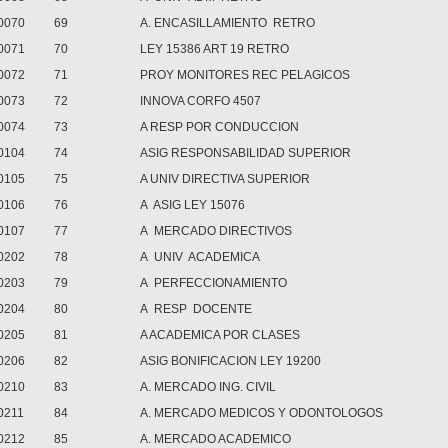
0070
69
A. ENCASILLAMIENTO RETRO
0071
70
LEY 15386 ART 19 RETRO
0072
71
PROY MONITORES REC PELAGICOS
0073
72
INNOVA CORFO 4507
0074
73
A RESP POR CONDUCCION
0104
74
ASIG RESPONSABILIDAD SUPERIOR
0105
75
A UNIV DIRECTIVA SUPERIOR
0106
76
A ASIG LEY 15076
0107
77
A MERCADO DIRECTIVOS
0202
78
A UNIV ACADEMICA
0203
79
A PERFECCIONAMIENTO
0204
80
A RESP DOCENTE
0205
81
A ACADEMICA POR CLASES
0206
82
ASIG BONIFICACION LEY 19200
0210
83
A. MERCADO ING. CIVIL
0211
84
A. MERCADO MEDICOS Y ODONTOLOGOS
0212
85
A. MERCADO ACADEMICO