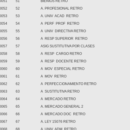
0051
51
BIENIOS RETRO
0052
52
A. PROFESIONAL RETRO
0053
53
A. UNIV ACAD RETRO
0054
54
A PERF PROF RETRO
0055
55
A UNIV DIRECTIVA RETRO
0056
56
A RESP SUPERIOR RETRO
0057
57
ASIG SUSTITUTIVA POR CLASES
0058
58
A RESP CARGO RETRO
0059
59
A RESP DOCENTE RETRO
0060
60
A MOV ESPECIAL RETRO
0061
61
A MOV RETRO
0062
62
A PERFECCIONAMIENTO RETRO
0063
63
A SUSTITUTIVA RETRO
0064
64
A MERCADO RETRO
0065
65
A. MERCADO GENERAL 2
0066
66
A MERCADO DOC RETRO
0067
67
A. LEY 15076 RETRO
0068
68
A UNIV ADM RETRO