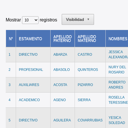
Visibilidad
Mostrar
registros
▼
APELLIDO
APELLIDO
N°
ESTAMENTO
NOMBRES
PATERNO
MATERNO
JESSICA
1
DIRECTIVO
ABARZA
CASTRO
ALEXANDR
NURY DEL
2
PROFESIONAL
ABASOLO
QUINTEROS
ROSARIO
ROBERTO
3
AUXILIARES
ACOSTA
PIZARRO
ANDRES
ROSELLA
4
ACADEMICO
AGENO
SIERRA
TERESSIN
YESICA
5
DIRECTIVO
AGUILERA
COVARRUBIAS
SOLEDAD