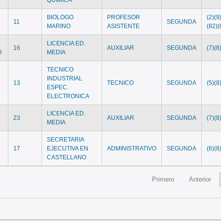
BIOLOGO
PROFESOR
(2)(9
11
SEGUNDA
MARINO
ASISTENTE
(82)(
LICENCIA ED.
16
AUXILIAR
SEGUNDA
(7)(8
O
MEDIA
TECNICO
INDUSTRIAL
13
TECNICO
SEGUNDA
(5)(8
ESPEC.
ELECTRONICA
LICENCIA ED.
23
AUXILIAR
SEGUNDA
(7)(8
MEDIA
SECRETARIA
17
EJECUTIVA EN
ADMINISTRATIVO
SEGUNDA
(6)(8
CASTELLANO
Primero
Anterior