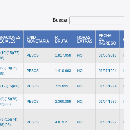
Buscar:
FECHA
GNACIONES
UNID
R
HORAS
DE
FH
ECIALES
MONETARIA
BRUTA
EXTRAS
INGRESO
)(10)(15)(77)
PESOS
1.817.058
NO
01/06/2013
IND
88)
)(9)(10)(15)
PESOS
1.410.663
NO
01/07/1994
IND
88)
)(12)(15)(88)
PESOS
729.899
NO
01/05/1994
IND
)(9)(15)(78)
PESOS
2.360.389
NO
01/04/1986
IND
82)(88)
)(9)(15)(74)
PESOS
4.819.211
NO
01/08/1992
IND
88)(96)