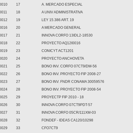
0010
17
A. MERCADO ESPECIAL
0011
18
A UNIV ADMINISTRATIVA
0012
19
LEY 15.386 ART. 19
0016
20
A MERCADO GENERAL
0017
21
INNOVA CORFO 13IDL2-18530
0018
22
PROYECTO AQ12I0016
0019
23
CONICYT ACT1201
0020
24
PROYECTO ANCHOVETA
0021
25
BONO INV. CORFO 07CT9/DM-56
0022
26
BONO INV. PROYECTO FIP 2008-27
0023
27
BONO INV. FNDR CONAMA 30059576
0024
28
BONO INV. PROYECTO FIP 2008-54
0025
29
PROYECTP FIP 2010 - 18
0026
30
INNOVA CORFO 07CT9PDT-57
0027
31
INNOVA CORFO 05CR/111XM-03
0028
32
FONDEF - IDEAS CA120/10298
0029
33
CFO7CT9