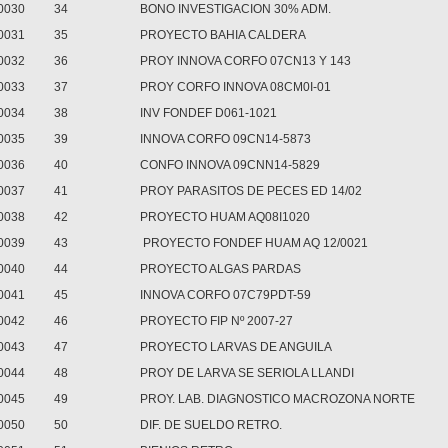
0030
34
BONO INVESTIGACION 30% ADM.
0031
35
PROYECTO BAHIA CALDERA
0032
36
PROY INNOVA CORFO 07CN13 Y 143
0033
37
PROY CORFO INNOVA 08CM0I-01
0034
38
INV FONDEF D061-1021
0035
39
INNOVA CORFO 09CN14-5873
0036
40
CONFO INNOVA 09CNN14-5829
0037
41
PROY PARASITOS DE PECES ED 14/02
0038
42
PROYECTO HUAM AQ08I1020
0039
43
PROYECTO FONDEF HUAM AQ 12/0021
0040
44
PROYECTO ALGAS PARDAS
0041
45
INNOVA CORFO 07C79PDT-59
0042
46
PROYECTO FIP Nº 2007-27
0043
47
PROYECTO LARVAS DE ANGUILA
0044
48
PROY DE LARVA SE SERIOLA LLANDI
0045
49
PROY. LAB. DIAGNOSTICO MACROZONA NORTE
0050
50
DIF. DE SUELDO RETRO.