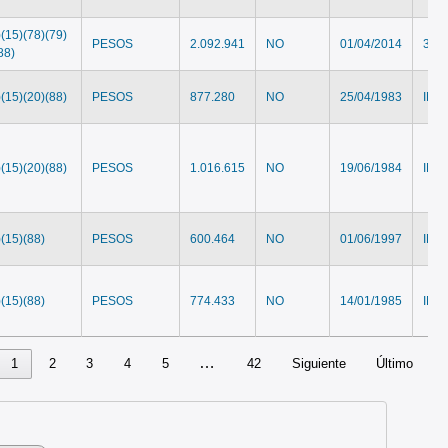
)(15)(78)(79)
PESOS
2.092.941
NO
01/04/2014
31/0
88)
)(15)(20)(88)
PESOS
877.280
NO
25/04/1983
IND
)(15)(20)(88)
PESOS
1.016.615
NO
19/06/1984
IND
)(15)(88)
PESOS
600.464
NO
01/06/1997
IND
)(15)(88)
PESOS
774.433
NO
14/01/1985
IND
…
1
2
3
4
5
42
Siguiente
Último