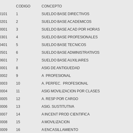
CODIGO
CONCEPTO
0101
1
SUELDO BASE DIRECTIVOS
0201
2
SUELDO BASE ACADEMICOS
0001
3
SUELDO BASE ACAD POR HORAS
0301
4
SUELDO BASE PROFESIONALES
0401
5
SUELDO BASE TECNICOS
0501
6
SUELDO BASE ADMINISTRATIVOS
0601
7
SUELDO BASE AUXILIARES
0001
8
ASIG DE ANTIGUEDAD
0002
9
A PROFESIONAL
0003
10
A. PERFEC. PROFESIONAL
0004
11
ASIG MOVILIZACION POR CLASES
0005
12
A. RESP POR CARGO
0006
13
ASIG. SUSTITUTIVA
0007
14
A INCENT PROD CIENTIFICA
0008
15
A MOVILIZACION
0009
16
A ENCASILLAMIENTO