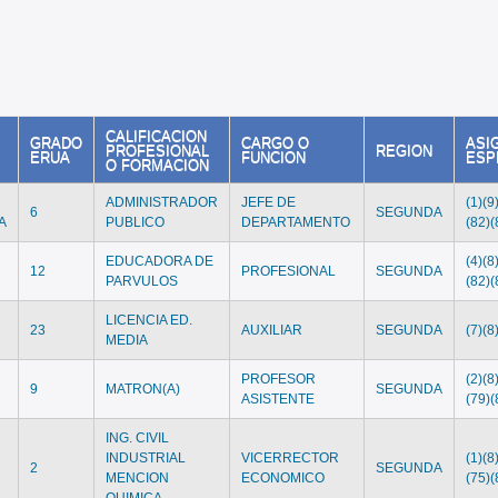
CALIFICACION
GRADO
CARGO O
ASI
PROFESIONAL
REGION
ERUA
FUNCION
ESP
O FORMACION
ADMINISTRADOR
JEFE DE
(1)(9
6
SEGUNDA
A
PUBLICO
DEPARTAMENTO
(82)(
EDUCADORA DE
(4)(8
12
PROFESIONAL
SEGUNDA
PARVULOS
(82)(
LICENCIA ED.
23
AUXILIAR
SEGUNDA
(7)(8
MEDIA
PROFESOR
(2)(8
9
MATRON(A)
SEGUNDA
E
ASISTENTE
(79)(
ING. CIVIL
INDUSTRIAL
VICERRECTOR
(1)(8
2
SEGUNDA
MENCION
ECONOMICO
(75)(
QUIMICA