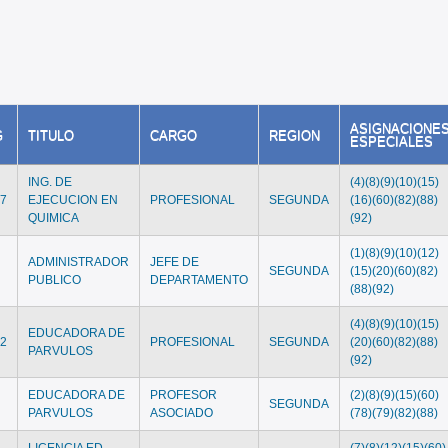
ASIGNACIONE
G
TITULO
CARGO
REGION
ESPECIALES
ING. DE
(4)(8)(9)(10)(15)
17
EJECUCION EN
PROFESIONAL
SEGUNDA
(16)(60)(82)(88)
QUIMICA
(92)
(1)(8)(9)(10)(12)
ADMINISTRADOR
JEFE DE
6
SEGUNDA
(15)(20)(60)(82)
PUBLICO
DEPARTAMENTO
(88)(92)
(4)(8)(9)(10)(15)
EDUCADORA DE
12
PROFESIONAL
SEGUNDA
(20)(60)(82)(88)
PARVULOS
(92)
EDUCADORA DE
PROFESOR
(2)(8)(9)(15)(60)
8
SEGUNDA
PARVULOS
ASOCIADO
(78)(79)(82)(88)
LICENCIA ED.
(7)(8)(12)(15)(60)