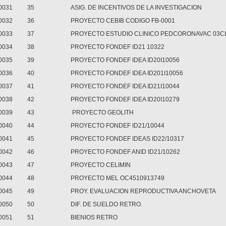
0031
35
ASIG. DE INCENTIVOS DE LA INVESTIGACION
0032
36
PROYECTO CEBIB CODIGO FB-0001
0033
37
PROYECTO ESTUDIO CLINICO PEDCORONAVAC 03C
0034
38
PROYECTO FONDEF ID21 10322
0035
39
PROYECTO FONDEF IDEA ID20I10056
0036
40
PROYECTO FONDEF IDEA ID201I10056
0037
41
PROYECTO FONDEF IDEA ID21I10044
0038
42
PROYECTO FONDEF IDEA ID20I10279
0039
43
PROYECTO GEOLITH
0040
44
PROYECTO FONDEF ID21/10044
0041
45
PROYECTO FONDEF IDEAS ID22/10317
0042
46
PROYECTO FONDEF ANID ID21/10262
0043
47
PROYECTO CELIMIN
0044
48
PROYECTO MEL OC4510913749
0045
49
PROY. EVALUACION REPRODUCTIVA ANCHOVETA
0050
50
DIF. DE SUELDO RETRO.
0051
51
BIENIOS RETRO