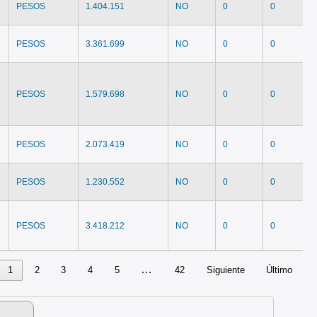
PESOS
1.404.151
NO
0
0
PESOS
3.361.699
NO
0
0
PESOS
1.579.698
NO
0
0
PESOS
2.073.419
NO
0
0
PESOS
1.230.552
NO
0
0
PESOS
3.418.212
NO
0
0
…
1
2
3
4
5
42
Siguiente
Último