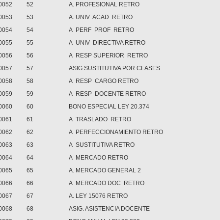
0052
52
A. PROFESIONAL RETRO
0053
53
A. UNIV ACAD RETRO
0054
54
A PERF PROF RETRO
0055
55
A UNIV DIRECTIVA RETRO
0056
56
A RESP SUPERIOR RETRO
0057
57
ASIG SUSTITUTIVA POR CLASES
0058
58
A RESP CARGO RETRO
0059
59
A RESP DOCENTE RETRO
0060
60
BONO ESPECIAL LEY 20.374
0061
61
A TRASLADO RETRO
0062
62
A PERFECCIONAMIENTO RETRO
0063
63
A SUSTITUTIVA RETRO
0064
64
A MERCADO RETRO
0065
65
A. MERCADO GENERAL 2
0066
66
A MERCADO DOC RETRO
0067
67
A. LEY 15076 RETRO
0068
68
ASIG. ASISTENCIA DOCENTE