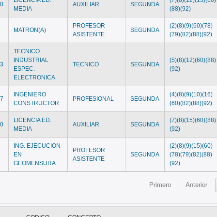
20
AUXILIAR
SEGUNDA
MEDIA
(88)(92)
PROFESOR
(2)(8)(9)(60)(78)
9
MATRON(A)
SEGUNDA
ASISTENTE
(79)(82)(88)(92)
TECNICO
INDUSTRIAL
(5)(8)(12)(60)(88)
13
TECNICO
SEGUNDA
ESPEC.
(92)
ELECTRONICA
INGENIERO
(4)(8)(9)(10)(16)
17
PROFESIONAL
SEGUNDA
CONSTRUCTOR
(60)(82)(88)(92)
LICENCIA ED.
(7)(8)(15)(60)(88)
20
AUXILIAR
SEGUNDA
MEDIA
(92)
ING. EJECUCION
(2)(8)(9)(15)(60)
PROFESOR
9
EN
SEGUNDA
(78)(79)(82)(88)
ASISTENTE
GEOMENSURA
(92)
Primero
Anterior