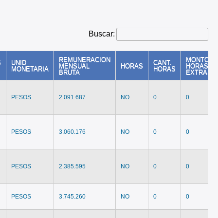
Buscar:
REMUNERACION
MONTO
S
UNID
CANT.
MENSUAL
HORAS
HORAS
MONETARIA
HORAS
BRUTA
EXTRAS
PESOS
2.091.687
NO
0
0
PESOS
3.060.176
NO
0
0
PESOS
2.385.595
NO
0
0
PESOS
3.745.260
NO
0
0