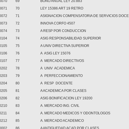
0070
69
BONO ANUAL LEY 20.883
0071
70
LEY 15386 ART 19 RETRO
0072
71
ASIGNACION COMPENSATORIA DE SERVICIOS DOC
0073
72
INNOVA CORFO 4507
0074
73
A RESP POR CONDUCCION
0104
74
ASIG RESPONSABILIDAD SUPERIOR
0105
75
A UNIV DIRECTIVA SUPERIOR
0106
76
A ASIG LEY 15076
0107
77
A MERCADO DIRECTIVOS
0202
78
A UNIV ACADEMICA
0203
79
A PERFECCIONAMIENTO
0204
80
A RESP DOCENTE
0205
81
A ACADEMICA POR CLASES
0206
82
ASIG BONIFICACION LEY 19200
0210
83
A. MERCADO ING. CIVIL
0211
84
A. MERCADO MEDICOS Y ODONTOLOGOS
0212
85
A. MERCADO ACADEMICO
0002
86
A ANTIGUEDAD ACAD POR CLASES