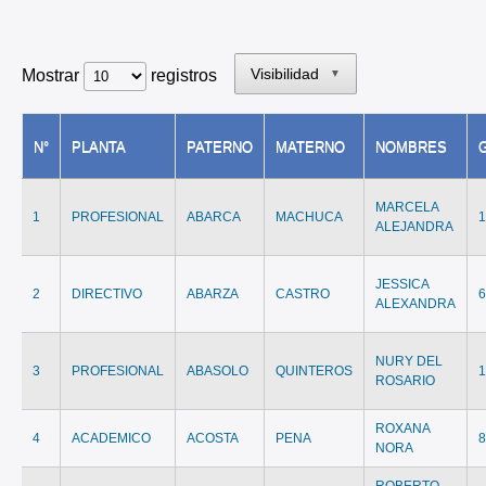
Visibilidad
Mostrar
registros
▼
N°
PLANTA
PATERNO
MATERNO
NOMBRES
MARCELA
1
PROFESIONAL
ABARCA
MACHUCA
ALEJANDRA
JESSICA
2
DIRECTIVO
ABARZA
CASTRO
ALEXANDRA
NURY DEL
3
PROFESIONAL
ABASOLO
QUINTEROS
ROSARIO
ROXANA
4
ACADEMICO
ACOSTA
PENA
NORA
ROBERTO