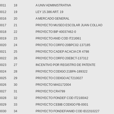
0011
18
A UNIV ADMINISTRATIVA
0012
19
LEY 15.386 ART. 19
0016
20
A MERCADO GENERAL
0017
21
PROYECTO MUSEO ESCOLAR JUAN COLLAO
0018
22
PROYECTO BIP 40037462-0
0019
23
PROYECTO ANID COD IT21I061
0020
24
PROYECTO CORFO 20BPC02-137185
0021
25
PROYECTO CADEP ACACIA CR 4798
0022
26
PROYECTO CORFO 20EBCT-137312
0023
27
INCENTIVO POR REGISTRO DE PATENTE
0024
28
PROYECTO CODIGO 21BPA-189322
0025
29
PROYECTO CODIGO ACT210027
0026
30
PROYECTO MAG172004
0027
31
PROYECTO CR4799
0028
32
PROYECTO FONDEF COD IT21I0042
0029
33
PROYECTO CEBIB CODIGO FB-0001
0030
34
PROYECTO FONDEF/ANIID COD ID22I10227