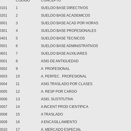
CODIGO
CONCEPTO
0101
1
SUELDO BASE DIRECTIVOS
0201
2
SUELDO BASE ACADEMICOS
0001
3
SUELDO BASE ACAD POR HORAS
0301
4
SUELDO BASE PROFESIONALES
0401
5
SUELDO BASE TECNICOS
0501
6
SUELDO BASE ADMINISTRATIVOS
0601
7
SUELDO BASE AUXILIARES
0001
8
ASIG DE ANTIGUEDAD
0002
9
A PROFESIONAL
0003
10
A. PERFEC. PROFESIONAL
0004
11
ASIG TRASLADO POR CLASES
0005
12
A. RESP POR CARGO
0006
13
ASIG. SUSTITUTIVA
0007
14
A INCENT PROD CIENTIFICA
0008
15
A TRASLADO
0009
16
A ENCASILLAMIENTO
0010
17
A. MERCADO ESPECIAL