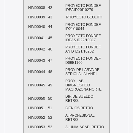
PROYECTO FONDEF
HIM00038
42
IDEA ID20I10279
HIM00039
43
PROYECTO GEOLITH
PROYECTO FONDEF
HIM00040
44
ID21/10044
PROYECTO FONDEF
HIM00041
45
IDEAS ID22/10317
PROYECTO FONDEF
HIM00042
46
ANID ID21/10262
PROYECTO FONDEF
HIM00043
47
D09E1160
PROY DE LARVA DE
HIM00044
48
SERIOLA LALANDI
PROY. LAB.
HIM00045
49
DIAGNOSTICO
MACROZONA NORTE
DIF. DE SUELDO
HIM00050
50
RETRO.
HIM00051
51
BIENIOS RETRO
A. PROFESIONAL
HIM00052
52
RETRO
HIM00053
53
A. UNIV ACAD RETRO