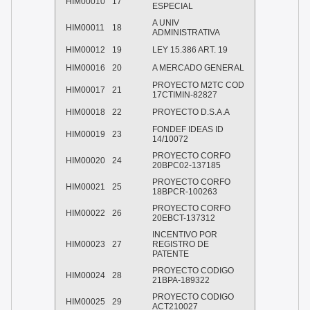
HIM00010
17
ESPECIAL
A UNIV
HIM00011
18
ADMINISTRATIVA
HIM00012
19
LEY 15.386 ART. 19
HIM00016
20
A MERCADO GENERAL
PROYECTO M2TC COD
HIM00017
21
17CTIMIN-82827
HIM00018
22
PROYECTO D.S.A.A
FONDEF IDEAS ID
HIM00019
23
14/10072
PROYECTO CORFO
HIM00020
24
20BPC02-137185
PROYECTO CORFO
HIM00021
25
18BPCR-100263
PROYECTO CORFO
HIM00022
26
20EBCT-137312
INCENTIVO POR
HIM00023
27
REGISTRO DE
PATENTE
PROYECTO CODIGO
HIM00024
28
21BPA-189322
PROYECTO CODIGO
HIM00025
29
ACT210027