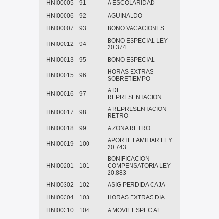
HNI00005
91
A ESCOLARIDAD
HNI00006
92
AGUINALDO
HNI00007
93
BONO VACACIONES
BONO ESPECIAL LEY
HNI00012
94
20.374
HNI00013
95
BONO ESPECIAL
HORAS EXTRAS
HNI00015
96
SOBRETIEMPO
A DE
HNI00016
97
REPRESENTACION
A REPRESENTACION
HNI00017
98
RETRO
HNI00018
99
A ZONA RETRO
APORTE FAMILIAR LEY
HNI00019
100
20.743
BONIFICACION
HNI00201
101
COMPENSATORIA LEY
20.883
HNI00302
102
ASIG PERDIDA CAJA
HNI00304
103
HORAS EXTRAS DIA
HNI00310
104
A MOVIL ESPECIAL