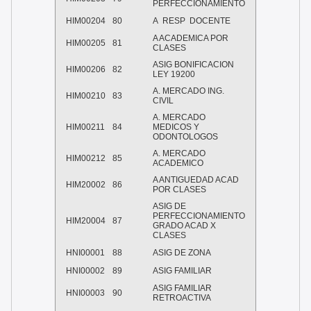
PERFECCIONAMIENTO
HIM00204
80
A RESP DOCENTE
A ACADEMICA POR
HIM00205
81
CLASES
ASIG BONIFICACION
HIM00206
82
LEY 19200
A. MERCADO ING.
HIM00210
83
CIVIL
A. MERCADO
HIM00211
84
MEDICOS Y
ODONTOLOGOS
A. MERCADO
HIM00212
85
ACADEMICO
A ANTIGUEDAD ACAD
HIM20002
86
POR CLASES
ASIG DE
PERFECCIONAMIENTO
HIM20004
87
GRADO ACAD X
CLASES
HNI00001
88
ASIG DE ZONA
HNI00002
89
ASIG FAMILIAR
ASIG FAMILIAR
HNI00003
90
RETROACTIVA