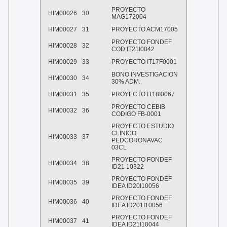
PROYECTO
HIM00026
30
MAG172004
HIM00027
31
PROYECTO ACM17005
PROYECTO FONDEF
HIM00028
32
COD IT21I0042
HIM00029
33
PROYECTO IT17F0001
BONO INVESTIGACION
HIM00030
34
30% ADM.
HIM00031
35
PROYECTO IT18I0067
PROYECTO CEBIB
HIM00032
36
CODIGO FB-0001
PROYECTO ESTUDIO
CLINICO
HIM00033
37
PEDCORONAVAC
03CL
PROYECTO FONDEF
HIM00034
38
ID21 10322
PROYECTO FONDEF
HIM00035
39
IDEA ID20I10056
PROYECTO FONDEF
HIM00036
40
IDEA ID201I10056
PROYECTO FONDEF
HIM00037
41
IDEA ID21I10044