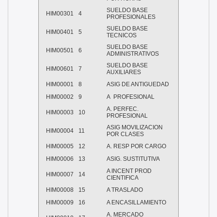
SUELDO BASE
HIM00301
4
PROFESIONALES
SUELDO BASE
HIM00401
5
TECNICOS
SUELDO BASE
HIM00501
6
ADMINISTRATIVOS
SUELDO BASE
HIM00601
7
AUXILIARES
HIM00001
8
ASIG DE ANTIGUEDAD
HIM00002
9
A PROFESIONAL
A. PERFEC.
HIM00003
10
PROFESIONAL
ASIG MOVILIZACION
HIM00004
11
POR CLASES
HIM00005
12
A. RESP POR CARGO
HIM00006
13
ASIG. SUSTITUTIVA
A INCENT PROD
HIM00007
14
CIENTIFICA
HIM00008
15
A TRASLADO
HIM00009
16
A ENCASILLAMIENTO
A. MERCADO