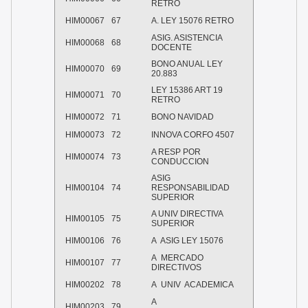
RETRO
HIM00067
67
A. LEY 15076 RETRO
ASIG. ASISTENCIA
HIM00068
68
DOCENTE
BONO ANUAL LEY
HIM00070
69
20.883
LEY 15386 ART 19
HIM00071
70
RETRO
HIM00072
71
BONO NAVIDAD
HIM00073
72
INNOVA CORFO 4507
A RESP POR
HIM00074
73
CONDUCCION
ASIG
HIM00104
74
RESPONSABILIDAD
SUPERIOR
A UNIV DIRECTIVA
HIM00105
75
SUPERIOR
HIM00106
76
A ASIG LEY 15076
A MERCADO
HIM00107
77
DIRECTIVOS
HIM00202
78
A UNIV ACADEMICA
A
HIM00203
79