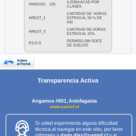
A ZONA ACAD POR
HNI02051
105
CLASES
CANTIDAD DE HORAS
HREXT_1
EXTRAS AL 50 % DE
ASI
CANTIDAD DE HORAS
HREXT_3
EXTRAS AL 25%
PERMISO SIN GOCE
P.S.G.S
DE SUELDO
Transparencia Activa
Angamos #601, Antofagasta
www.uantof.cl
Si usted experimenta alguna dificultad
técnica al navegar en este sitio, por favor
infórmelo a
dario.diaz@uantof.cl
o al