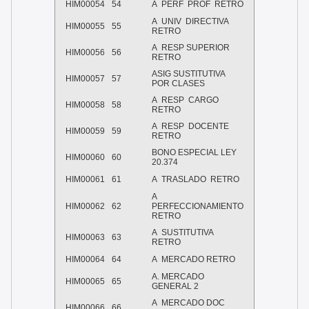
HIM00054
54
A PERF PROF RETRO
A UNIV DIRECTIVA
HIM00055
55
RETRO
A RESP SUPERIOR
HIM00056
56
RETRO
ASIG SUSTITUTIVA
HIM00057
57
POR CLASES
A RESP CARGO
HIM00058
58
RETRO
A RESP DOCENTE
HIM00059
59
RETRO
BONO ESPECIAL LEY
HIM00060
60
20.374
HIM00061
61
A TRASLADO RETRO
A
HIM00062
62
PERFECCIONAMIENTO
RETRO
A SUSTITUTIVA
HIM00063
63
RETRO
HIM00064
64
A MERCADO RETRO
A. MERCADO
HIM00065
65
GENERAL 2
A MERCADO DOC
HIM00066
66