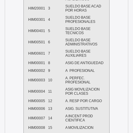
SUELDO BASE ACAD
HIM20001
3
POR HORAS
SUELDO BASE
HIM00301
4
PROFESIONALES
SUELDO BASE
HIM00401
5
TECNICOS
SUELDO BASE
HIM00501
6
ADMINISTRATIVOS
SUELDO BASE
HIM00601
7
AUXILIARES
HIM00001
8
ASIG DE ANTIGUEDAD
HIM00002
9
A PROFESIONAL
A. PERFEC.
HIM00003
10
PROFESIONAL
ASIG MOVILIZACION
HIM00004
11
POR CLASES
HIM00005
12
A. RESP POR CARGO
HIM00006
13
ASIG. SUSTITUTIVA
A INCENT PROD
HIM00007
14
CIENTIFICA
HIM00008
15
A MOVILIZACION