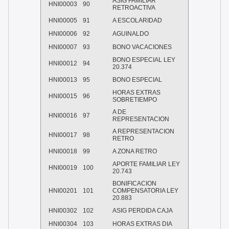
ASIG FAMILIAR
HNI00003
90
RETROACTIVA
HNI00005
91
A ESCOLARIDAD
HNI00006
92
AGUINALDO
HNI00007
93
BONO VACACIONES
BONO ESPECIAL LEY
HNI00012
94
20.374
HNI00013
95
BONO ESPECIAL
HORAS EXTRAS
HNI00015
96
SOBRETIEMPO
A DE
HNI00016
97
REPRESENTACION
A REPRESENTACION
HNI00017
98
RETRO
HNI00018
99
A ZONA RETRO
APORTE FAMILIAR LEY
HNI00019
100
20.743
BONIFICACION
HNI00201
101
COMPENSATORIA LEY
20.883
HNI00302
102
ASIG PERDIDA CAJA
HNI00304
103
HORAS EXTRAS DIA