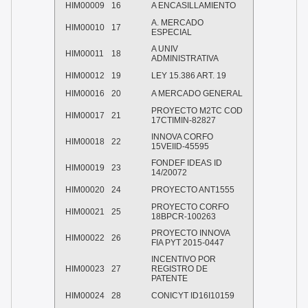
HIM00009
16
A ENCASILLAMIENTO
A. MERCADO
HIM00010
17
ESPECIAL
A UNIV
HIM00011
18
ADMINISTRATIVA
HIM00012
19
LEY 15.386 ART. 19
HIM00016
20
A MERCADO GENERAL
PROYECTO M2TC COD
HIM00017
21
17CTIMIN-82827
INNOVA CORFO
HIM00018
22
15VEIID-45595
FONDEF IDEAS ID
HIM00019
23
14/20072
HIM00020
24
PROYECTO ANT1555
PROYECTO CORFO
HIM00021
25
18BPCR-100263
PROYECTO INNOVA
HIM00022
26
FIA PYT 2015-0447
INCENTIVO POR
HIM00023
27
REGISTRO DE
PATENTE
HIM00024
28
CONICYT ID16I10159