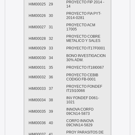
PROYECTO FIP 2014 -
HIM00025
29
14
PROYECTO FIA PYT-
HIM00026
30
2014-0281
PROYECTO ACM
HIM00027
31
17005
PROYECTO COBRE
HIM00028
32
METALICO Y SALES
HIM00029
33
PROYECTO IT17F0001
BONO INVESTIGACION
HIM00030
34
30% ADM.
HIM00031
35
PROYECTO IT18I0067
PROYECTO CEBIB
HIM00032
36
CODIGO FB-0001
PROYECTO FONDEF
HIM00033
37
IT15I10066
INV FONDEF D061-
HIM00034
38
1021
INNOVA CORFO
HIM00035
39
09CN14-5873
CORFO INNOVA
HIM00036
40
09CNN14-5829
PROY PARASITOS DE
HIM00037
41