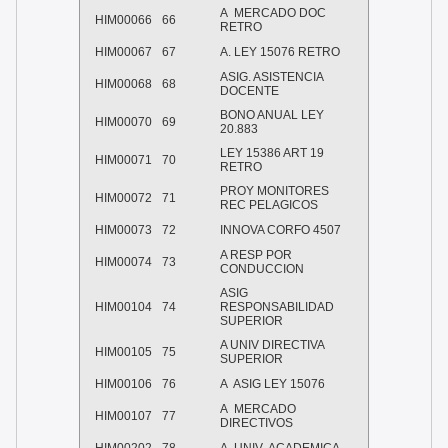
A MERCADO DOC
HIM00066
66
RETRO
HIM00067
67
A. LEY 15076 RETRO
ASIG. ASISTENCIA
HIM00068
68
DOCENTE
BONO ANUAL LEY
HIM00070
69
20.883
LEY 15386 ART 19
HIM00071
70
RETRO
PROY MONITORES
HIM00072
71
REC PELAGICOS
HIM00073
72
INNOVA CORFO 4507
A RESP POR
HIM00074
73
CONDUCCION
ASIG
HIM00104
74
RESPONSABILIDAD
SUPERIOR
A UNIV DIRECTIVA
HIM00105
75
SUPERIOR
HIM00106
76
A ASIG LEY 15076
A MERCADO
HIM00107
77
DIRECTIVOS