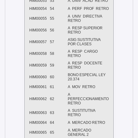
HIM00053
53
A. UNIV ACAD RETRO
HIM00054
54
A PERF PROF RETRO
A UNIV DIRECTIVA
HIM00055
55
RETRO
A RESP SUPERIOR
HIM00056
56
RETRO
ASIG SUSTITUTIVA
HIM00057
57
POR CLASES
A RESP CARGO
HIM00058
58
RETRO
A RESP DOCENTE
HIM00059
59
RETRO
BONO ESPECIAL LEY
HIM00060
60
20.374
HIM00061
61
A MOV RETRO
A
HIM00062
62
PERFECCIONAMIENTO
RETRO
A SUSTITUTIVA
HIM00063
63
RETRO
HIM00064
64
A MERCADO RETRO
A. MERCADO
HIM00065
65
GENERAL 2