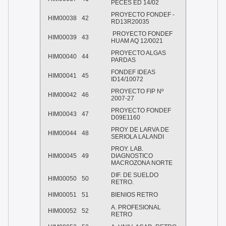
PECES ED 14/02
PROYECTO FONDEF -
HIM00038
42
RD13R20035
PROYECTO FONDEF
HIM00039
43
HUAM AQ 12/0021
PROYECTO ALGAS
HIM00040
44
PARDAS
FONDEF IDEAS
HIM00041
45
ID14/10072
PROYECTO FIP Nº
HIM00042
46
2007-27
PROYECTO FONDEF
HIM00043
47
D09E1160
PROY DE LARVA DE
HIM00044
48
SERIOLA LALANDI
PROY. LAB.
HIM00045
49
DIAGNOSTICO
MACROZONA NORTE
DIF. DE SUELDO
HIM00050
50
RETRO.
HIM00051
51
BIENIOS RETRO
A. PROFESIONAL
HIM00052
52
RETRO