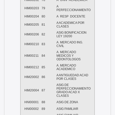
HIM00202
78
A UNIV ACADEMICA
A
HIM00203
79
PERFECCIONAMIENTO
HIM00204
80
A RESP DOCENTE
A ACADEMICA POR
HIM00205
81
CLASES
ASIG BONIFICACION
HIM00206
82
LEY 19200
A. MERCADO ING.
HIM00210
83
CIVIL
A. MERCADO
HIM00211
84
MEDICOS Y
ODONTOLOGOS
A. MERCADO
HIM00212
85
ACADEMICO
A ANTIGUEDAD ACAD
HIM20002
86
POR CLASES
ASIG DE
PERFECCIONAMIENTO
HIM20004
87
GRADO ACAD X
CLASES
HNI00001
88
ASIG DE ZONA
HNI00002
89
ASIG FAMILIAR