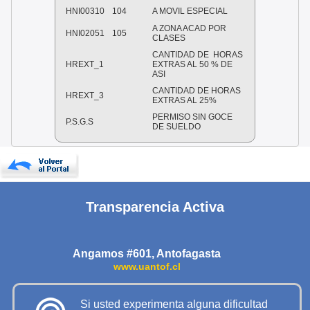
HNI00310
104
A MOVIL ESPECIAL
A ZONA ACAD POR
HNI02051
105
CLASES
CANTIDAD DE HORAS
HREXT_1
EXTRAS AL 50 % DE
ASI
CANTIDAD DE HORAS
HREXT_3
EXTRAS AL 25%
PERMISO SIN GOCE
P.S.G.S
DE SUELDO
Transparencia Activa
Angamos #601, Antofagasta
www.uantof.cl
Si usted experimenta alguna dificultad