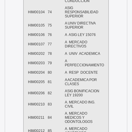
CONDUCCION
ASIG
HIM00104
74
RESPONSABILIDAD
SUPERIOR
A UNIV DIRECTIVA
HIM00105
75
SUPERIOR
HIM00106
76
A ASIG LEY 15076
A MERCADO
HIM00107
77
DIRECTIVOS
HIM00202
78
A UNIV ACADEMICA
A
HIM00203
79
PERFECCIONAMIENTO
HIM00204
80
A RESP DOCENTE
A ACADEMICA POR
HIM00205
81
CLASES
ASIG BONIFICACION
HIM00206
82
LEY 19200
A. MERCADO ING.
HIM00210
83
CIVIL
A. MERCADO
HIM00211
84
MEDICOS Y
ODONTOLOGOS
A. MERCADO
HIM00212
85