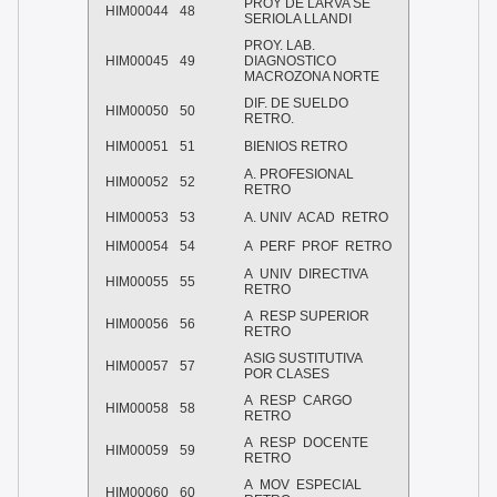
PROY DE LARVA SE
HIM00044
48
SERIOLA LLANDI
PROY. LAB.
HIM00045
49
DIAGNOSTICO
MACROZONA NORTE
DIF. DE SUELDO
HIM00050
50
RETRO.
HIM00051
51
BIENIOS RETRO
A. PROFESIONAL
HIM00052
52
RETRO
HIM00053
53
A. UNIV ACAD RETRO
HIM00054
54
A PERF PROF RETRO
A UNIV DIRECTIVA
HIM00055
55
RETRO
A RESP SUPERIOR
HIM00056
56
RETRO
ASIG SUSTITUTIVA
HIM00057
57
POR CLASES
A RESP CARGO
HIM00058
58
RETRO
A RESP DOCENTE
HIM00059
59
RETRO
A MOV ESPECIAL
HIM00060
60