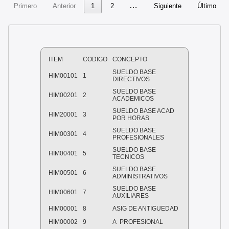
…
Primero
Anterior
1
2
Siguiente
Último
ITEM
CODIGO
CONCEPTO
SUELDO BASE
HIM00101
1
DIRECTIVOS
SUELDO BASE
HIM00201
2
ACADEMICOS
SUELDO BASE ACAD
HIM20001
3
POR HORAS
SUELDO BASE
HIM00301
4
PROFESIONALES
SUELDO BASE
HIM00401
5
TECNICOS
SUELDO BASE
HIM00501
6
ADMINISTRATIVOS
SUELDO BASE
HIM00601
7
AUXILIARES
HIM00001
8
ASIG DE ANTIGUEDAD
HIM00002
9
A PROFESIONAL