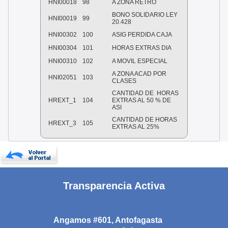
HNI00018
98
A ZONA RETRO
BONO SOLIDARIO LEY
HNI00019
99
20.428
HNI00302
100
ASIG PERDIDA CAJA
HNI00304
101
HORAS EXTRAS DIA
HNI00310
102
A MOVIL ESPECIAL
A ZONA ACAD POR
HNI02051
103
CLASES
CANTIDAD DE HORAS
HREXT_1
104
EXTRAS AL 50 % DE
ASI
CANTIDAD DE HORAS
HREXT_3
105
EXTRAS AL 25%
Transparencia Activa
Angamos #601, Antofagasta