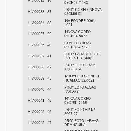
HIM00032
36
07CN13 Y 143
PROY CORFO INNOVA
HIM00033
37
08CM0I-01
INV FONDEF D061-
HIM00034
38
1021
INNOVA CORFO
HIM00035
39
09CN14-5873
CONFO INNOVA
HIM00036
40
09CNN14-5829
PROY PARASITOS DE
HIM00037
41
PECES ED 14/02
PROYECTO HUAM
HIM00038
42
AQ08I1020
PROYECTO FONDEF
HIM00039
43
HUAM AQ 12/0021
PROYECTO ALGAS
HIM00040
44
PARDAS
INNOVA CORFO
HIM00041
45
07C79PDT-59
PROYECTO FIP Nº
HIM00042
46
2007-27
PROYECTO LARVAS
HIM00043
47
DE ANGUILA