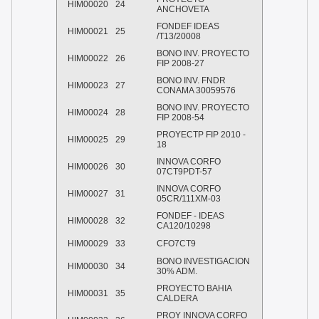
HIM00020
24
ANCHOVETA
FONDEF IDEAS
HIM00021
25
/T13/20008
BONO INV. PROYECTO
HIM00022
26
FIP 2008-27
BONO INV. FNDR
HIM00023
27
CONAMA 30059576
BONO INV. PROYECTO
HIM00024
28
FIP 2008-54
PROYECTP FIP 2010 -
HIM00025
29
18
INNOVA CORFO
HIM00026
30
07CT9PDT-57
INNOVA CORFO
HIM00027
31
05CR/111XM-03
FONDEF - IDEAS
HIM00028
32
CA120/10298
HIM00029
33
CFO7CT9
BONO INVESTIGACION
HIM00030
34
30% ADM.
PROYECTO BAHIA
HIM00031
35
CALDERA
PROY INNOVA CORFO