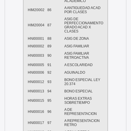
ACADEMICO
A ANTIGUEDAD ACAD
HIM20002
86
POR CLASES
ASIG DE
PERFECCIONAMIENTO
HIM20004
87
GRADO ACAD X
CLASES
HNI00001
88
ASIG DE ZONA
HNI00002
89
ASIG FAMILIAR
ASIG FAMILIAR
HNI00003
90
RETROACTIVA
HNI00005
91
A ESCOLARIDAD
HNI00006
92
AGUINALDO
BONO ESPECIAL LEY
HNI00012
93
20.374
HNI00013
94
BONO ESPECIAL
HORAS EXTRAS
HNI00015
95
SOBRETIEMPO
A DE
HNI00016
96
REPRESENTACION
A REPRESENTACION
HNI00017
97
RETRO