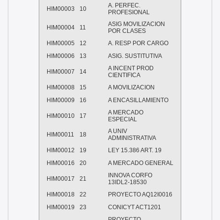
A. PERFEC.
HIM00003
10
PROFESIONAL
ASIG MOVILIZACION
HIM00004
11
POR CLASES
HIM00005
12
A. RESP POR CARGO
HIM00006
13
ASIG. SUSTITUTIVA
A INCENT PROD
HIM00007
14
CIENTIFICA
HIM00008
15
A MOVILIZACION
HIM00009
16
A ENCASILLAMIENTO
A MERCADO
HIM00010
17
ESPECIAL
A UNIV
HIM00011
18
ADMINISTRATIVA
HIM00012
19
LEY 15.386 ART. 19
HIM00016
20
A MERCADO GENERAL
INNOVA CORFO
HIM00017
21
13IDL2-18530
HIM00018
22
PROYECTO AQ12I0016
HIM00019
23
CONICYT ACT1201
PROYECTO