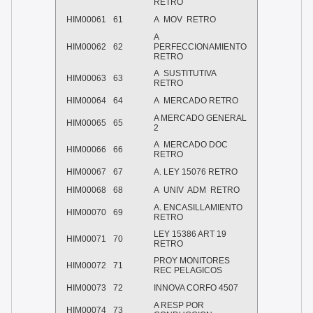
RETRO
HIM00061
61
A MOV RETRO
A
HIM00062
62
PERFECCIONAMIENTO
RETRO
A SUSTITUTIVA
HIM00063
63
RETRO
HIM00064
64
A MERCADO RETRO
A MERCADO GENERAL
HIM00065
65
2
A MERCADO DOC
HIM00066
66
RETRO
HIM00067
67
A. LEY 15076 RETRO
HIM00068
68
A UNIV ADM RETRO
A. ENCASILLAMIENTO
HIM00070
69
RETRO
LEY 15386 ART 19
HIM00071
70
RETRO
PROY MONITORES
HIM00072
71
REC PELAGICOS
HIM00073
72
INNOVA CORFO 4507
A RESP POR
HIM00074
73