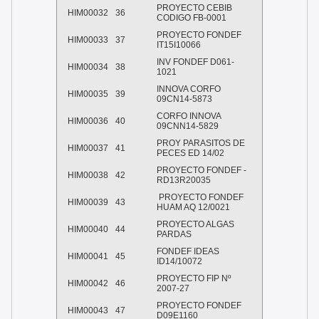
PROYECTO CEBIB
HIM00032
36
CODIGO FB-0001
PROYECTO FONDEF
HIM00033
37
IT15I10066
INV FONDEF D061-
HIM00034
38
1021
INNOVA CORFO
HIM00035
39
09CN14-5873
CORFO INNOVA
HIM00036
40
09CNN14-5829
PROY PARASITOS DE
HIM00037
41
PECES ED 14/02
PROYECTO FONDEF -
HIM00038
42
RD13R20035
PROYECTO FONDEF
HIM00039
43
HUAM AQ 12/0021
PROYECTO ALGAS
HIM00040
44
PARDAS
FONDEF IDEAS
HIM00041
45
ID14/10072
PROYECTO FIP Nº
HIM00042
46
2007-27
PROYECTO FONDEF
HIM00043
47
D09E1160