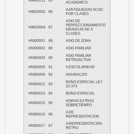
HIM00212
85
ACADEMICO
A ANTIGUEDAD ACAD
HIM20002
86
POR CLASES
ASIG DE
PERFECCIONAMIENTO
HIM20004
87
GRADO ACAD X
CLASES
HNI00001
88
ASIG DE ZONA
HNI00002
89
ASIG FAMILIAR
ASIG FAMILIAR
HNI00003
90
RETROACTIVA
HNI00005
91
A ESCOLARIDAD
HNI00006
92
AGUINALDO
BONO ESPECIAL LEY
HNI00012
93
20.374
HNI00013
94
BONO ESPECIAL
HORAS EXTRAS
HNI00015
95
SOBRETIEMPO
A DE
HNI00016
96
REPRESENTACION
A REPRESENTACION
HNI00017
97
RETRO