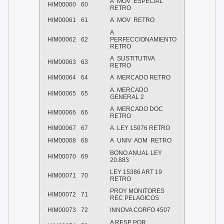
A
MOV
ESPECIAL
HIM00060
60
RETRO
HIM00061
61
A
MOV
RETRO
A
HIM00062
62
PERFECCIONAMIENTO
RETRO
A
SUSTITUTIVA
HIM00063
63
RETRO
HIM00064
64
A
MERCADO RETRO
A. MERCADO
HIM00065
65
GENERAL 2
A
MERCADO DOC
HIM00066
66
RETRO
HIM00067
67
A. LEY 15076 RETRO
HIM00068
68
A
UNIV
ADM
RETRO
BONO ANUAL LEY
HIM00070
69
20.883
LEY 15386 ART 19
HIM00071
70
RETRO
PROY MONITORES
HIM00072
71
REC PELAGICOS
HIM00073
72
INNOVA CORFO 4507
A RESP POR