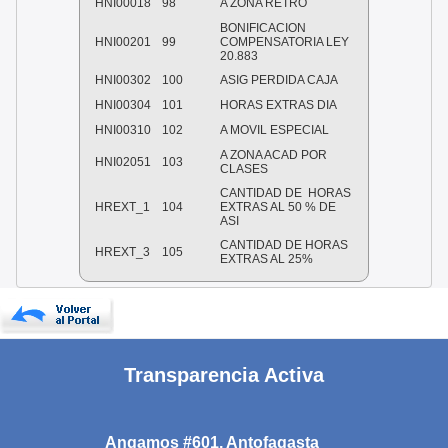
HNI00018
98
A ZONA RETRO
BONIFICACION
HNI00201
99
COMPENSATORIA LEY
20.883
HNI00302
100
ASIG PERDIDA CAJA
HNI00304
101
HORAS EXTRAS DIA
HNI00310
102
A MOVIL ESPECIAL
A ZONA ACAD POR
HNI02051
103
CLASES
CANTIDAD DE
HORAS
HREXT_1
104
EXTRAS AL 50 % DE
ASI
CANTIDAD DE HORAS
HREXT_3
105
EXTRAS AL 25%
Transparencia Activa
Angamos #601, Antofagasta