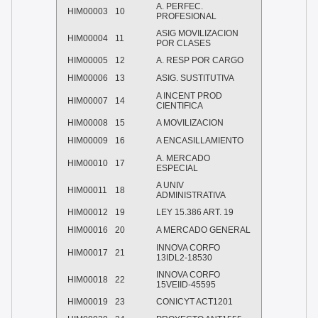
A. PERFEC.
HIM00003
10
PROFESIONAL
ASIG MOVILIZACION
HIM00004
11
POR CLASES
HIM00005
12
A. RESP POR CARGO
HIM00006
13
ASIG. SUSTITUTIVA
A INCENT PROD
HIM00007
14
CIENTIFICA
HIM00008
15
A MOVILIZACION
HIM00009
16
A ENCASILLAMIENTO
A. MERCADO
HIM00010
17
ESPECIAL
A UNIV
HIM00011
18
ADMINISTRATIVA
HIM00012
19
LEY 15.386 ART. 19
HIM00016
20
A MERCADO GENERAL
INNOVA CORFO
HIM00017
21
13IDL2-18530
INNOVA CORFO
HIM00018
22
15VEIID-45595
HIM00019
23
CONICYT ACT1201