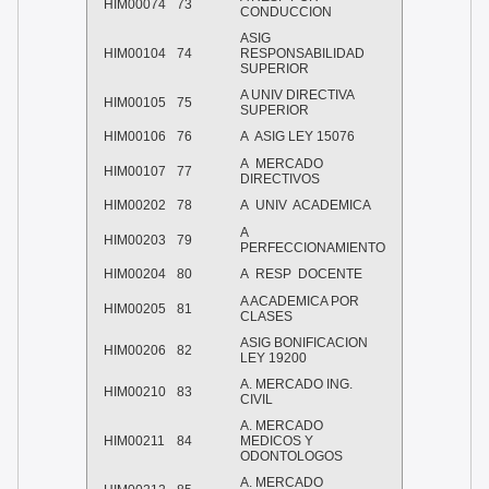
HIM00074
73
CONDUCCION
ASIG
HIM00104
74
RESPONSABILIDAD
SUPERIOR
A UNIV DIRECTIVA
HIM00105
75
SUPERIOR
HIM00106
76
A
ASIG LEY 15076
A
MERCADO
HIM00107
77
DIRECTIVOS
HIM00202
78
A
UNIV
ACADEMICA
A
HIM00203
79
PERFECCIONAMIENTO
HIM00204
80
A
RESP
DOCENTE
A ACADEMICA POR
HIM00205
81
CLASES
ASIG BONIFICACION
HIM00206
82
LEY 19200
A. MERCADO ING.
HIM00210
83
CIVIL
A. MERCADO
HIM00211
84
MEDICOS Y
ODONTOLOGOS
A. MERCADO