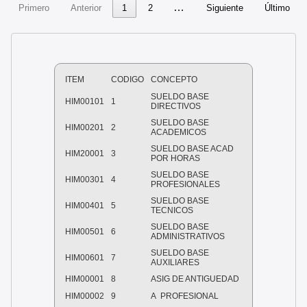
…
Primero
Anterior
1
2
Siguiente
Último
ITEM
CODIGO
CONCEPTO
SUELDO BASE
HIM00101
1
DIRECTIVOS
SUELDO BASE
HIM00201
2
ACADEMICOS
SUELDO BASE ACAD
HIM20001
3
POR HORAS
SUELDO BASE
HIM00301
4
PROFESIONALES
SUELDO BASE
HIM00401
5
TECNICOS
SUELDO BASE
HIM00501
6
ADMINISTRATIVOS
SUELDO BASE
HIM00601
7
AUXILIARES
HIM00001
8
ASIG DE ANTIGUEDAD
HIM00002
9
A
PROFESIONAL