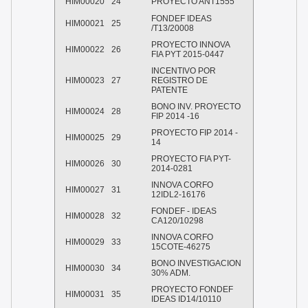
HIM00020
24
PROYECTO ANT1555
FONDEF IDEAS
HIM00021
25
/T13/20008
PROYECTO INNOVA
HIM00022
26
FIA PYT 2015-0447
INCENTIVO POR
HIM00023
27
REGISTRO DE
PATENTE
BONO INV. PROYECTO
HIM00024
28
FIP 2014 -16
PROYECTO FIP 2014 -
HIM00025
29
14
PROYECTO FIA PYT-
HIM00026
30
2014-0281
INNOVA CORFO
HIM00027
31
12IDL2-16176
FONDEF - IDEAS
HIM00028
32
CA120/10298
INNOVA CORFO
HIM00029
33
15COTE-46275
BONO INVESTIGACION
HIM00030
34
30% ADM.
PROYECTO FONDEF
HIM00031
35
IDEAS ID14/10110