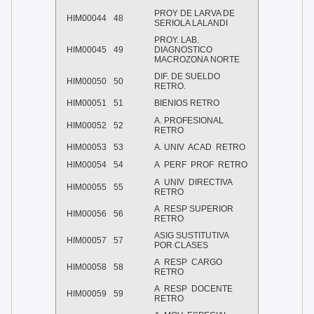
PROY DE LARVA DE
HIM00044
48
SERIOLA LALANDI
PROY. LAB.
HIM00045
49
DIAGNOSTICO
MACROZONA NORTE
DIF. DE SUELDO
HIM00050
50
RETRO.
HIM00051
51
BIENIOS RETRO
A. PROFESIONAL
HIM00052
52
RETRO
HIM00053
53
A. UNIV
ACAD
RETRO
HIM00054
54
A
PERF
PROF
RETRO
A
UNIV
DIRECTIVA
HIM00055
55
RETRO
A
RESP SUPERIOR
HIM00056
56
RETRO
ASIG SUSTITUTIVA
HIM00057
57
POR CLASES
A
RESP
CARGO
HIM00058
58
RETRO
A
RESP
DOCENTE
HIM00059
59
RETRO