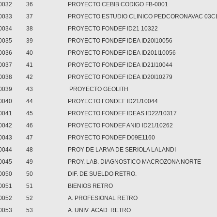
0032
36
PROYECTO CEBIB CODIGO FB-0001
0033
37
PROYECTO ESTUDIO CLINICO PEDCORONAVAC 03C
0034
38
PROYECTO FONDEF ID21 10322
0035
39
PROYECTO FONDEF IDEA ID20I10056
0036
40
PROYECTO FONDEF IDEA ID201I10056
0037
41
PROYECTO FONDEF IDEA ID21I10044
0038
42
PROYECTO FONDEF IDEA ID20I10279
0039
43
PROYECTO GEOLITH
0040
44
PROYECTO FONDEF ID21/10044
0041
45
PROYECTO FONDEF IDEAS ID22/10317
0042
46
PROYECTO FONDEF ANID ID21/10262
0043
47
PROYECTO FONDEF D09E1160
0044
48
PROY DE LARVA DE SERIOLA LALANDI
0045
49
PROY. LAB. DIAGNOSTICO MACROZONA NORTE
0050
50
DIF. DE SUELDO RETRO.
0051
51
BIENIOS RETRO
0052
52
A. PROFESIONAL RETRO
0053
53
A. UNIV ACAD RETRO