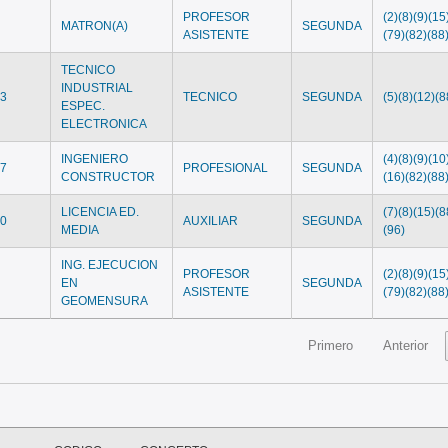
PROFESOR
(2)(8)(9)(15
9
MATRON(A)
SEGUNDA
ASISTENTE
(79)(82)(88
TECNICO
INDUSTRIAL
13
TECNICO
SEGUNDA
(5)(8)(12)(8
ESPEC.
ELECTRONICA
INGENIERO
(4)(8)(9)(10
17
PROFESIONAL
SEGUNDA
CONSTRUCTOR
(16)(82)(88
LICENCIA ED.
(7)(8)(15)(8
20
AUXILIAR
SEGUNDA
MEDIA
(96)
ING. EJECUCION
PROFESOR
(2)(8)(9)(15
9
EN
SEGUNDA
ASISTENTE
(79)(82)(88
GEOMENSURA
Primero
Anterior