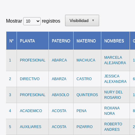
Visibilidad
Mostrar
registros
▼
N°
PLANTA
PATERNO
MATERNO
NOMBRES
MARCELA
1
PROFESIONAL
ABARCA
MACHUCA
ALEJANDRA
JESSICA
2
DIRECTIVO
ABARZA
CASTRO
ALEXANDRA
NURY DEL
3
PROFESIONAL
ABASOLO
QUINTEROS
ROSARIO
ROXANA
4
ACADEMICO
ACOSTA
PENA
NORA
ROBERTO
5
AUXILIARES
ACOSTA
PIZARRO
ANDRES