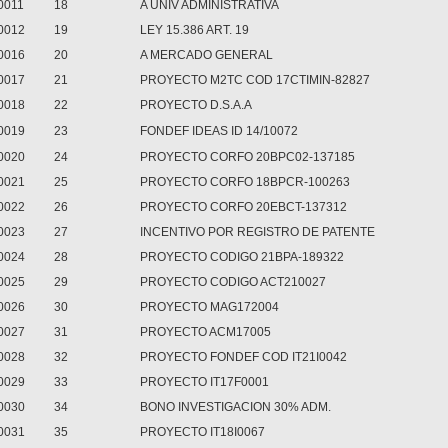
0011
18
A UNIV ADMINISTRATIVA
0012
19
LEY 15.386 ART. 19
0016
20
A MERCADO GENERAL
0017
21
PROYECTO M2TC COD 17CTIMIN-82827
0018
22
PROYECTO D.S.A.A
0019
23
FONDEF IDEAS ID 14/10072
0020
24
PROYECTO CORFO 20BPC02-137185
0021
25
PROYECTO CORFO 18BPCR-100263
0022
26
PROYECTO CORFO 20EBCT-137312
0023
27
INCENTIVO POR REGISTRO DE PATENTE
0024
28
PROYECTO CODIGO 21BPA-189322
0025
29
PROYECTO CODIGO ACT210027
0026
30
PROYECTO MAG172004
0027
31
PROYECTO ACM17005
0028
32
PROYECTO FONDEF COD IT21I0042
0029
33
PROYECTO IT17F0001
0030
34
BONO INVESTIGACION 30% ADM.
0031
35
PROYECTO IT18I0067