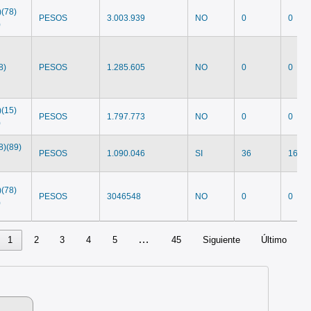
)(78)
PESOS
3.003.939
NO
0
0
)
8)
PESOS
1.285.605
NO
0
0
)(15)
PESOS
1.797.773
NO
0
0
)
8)(89)
PESOS
1.090.046
SI
36
1643
)(78)
PESOS
3046548
NO
0
0
)
…
1
2
3
4
5
45
Siguiente
Último