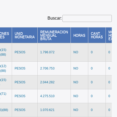
Buscar:
REMUNERACION
MON
IONES
UNID
CANT.
MENSUAL
HORAS
HOR
LES
MONETARIA
HORAS
BRUTA
EXT
)(15)
PESOS
1.796.072
NO
0
0
)(88)
)(12)
PESOS
2.706.753
NO
0
0
)(88)
)(15)
PESOS
2.044.282
NO
0
0
)
)(71)
PESOS
4.275.510
NO
0
0
)
5)(88)
PESOS
1.070.621
NO
0
0