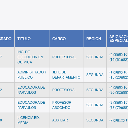
ASIGNAC
GRADO
TITULO
CARGO
REGION
ESPECIA
ING. DE
(4)(8)(9)(10
17
EJECUCION EN
PROFESIONAL
SEGUNDA
(16)(61)(82
QUIMICA
ADMINISTRADOR
JEFE DE
(1)(8)(9)(10
6
SEGUNDA
PUBLICO
DEPARTAMENTO
(15)(20)(82
EDUCADORA DE
(4)(8)(9)(10
12
PROFESIONAL
SEGUNDA
PARVULOS
(20)(82)(88
EDUCADORA DE
PROFESOR
(2)(8)(9)(15
8
SEGUNDA
PARVULOS
ASOCIADO
(78)(79)(88
LICENCIA ED.
20
AUXILIAR
SEGUNDA
(7)(8)(12)(1
MEDIA