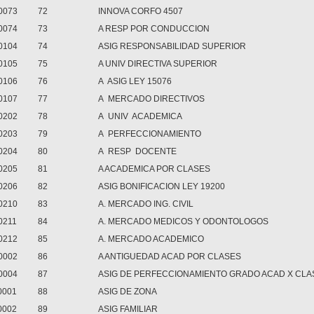
0073
72
INNOVA CORFO 4507
0074
73
A RESP POR CONDUCCION
0104
74
ASIG RESPONSABILIDAD SUPERIOR
0105
75
A UNIV DIRECTIVA SUPERIOR
0106
76
A ASIG LEY 15076
0107
77
A MERCADO DIRECTIVOS
0202
78
A UNIV ACADEMICA
0203
79
A PERFECCIONAMIENTO
0204
80
A RESP DOCENTE
0205
81
A ACADEMICA POR CLASES
0206
82
ASIG BONIFICACION LEY 19200
0210
83
A. MERCADO ING. CIVIL
0211
84
A. MERCADO MEDICOS Y ODONTOLOGOS
0212
85
A. MERCADO ACADEMICO
0002
86
A ANTIGUEDAD ACAD POR CLASES
0004
87
ASIG DE PERFECCIONAMIENTO GRADO ACAD X CLA
0001
88
ASIG DE ZONA
0002
89
ASIG FAMILIAR