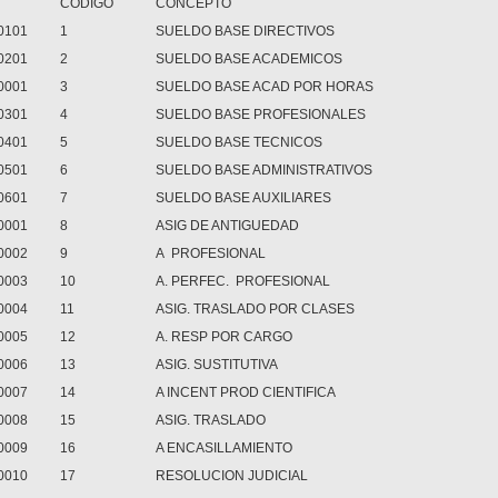
CODIGO
CONCEPTO
0101
1
SUELDO BASE DIRECTIVOS
0201
2
SUELDO BASE ACADEMICOS
0001
3
SUELDO BASE ACAD POR HORAS
0301
4
SUELDO BASE PROFESIONALES
0401
5
SUELDO BASE TECNICOS
0501
6
SUELDO BASE ADMINISTRATIVOS
0601
7
SUELDO BASE AUXILIARES
0001
8
ASIG DE ANTIGUEDAD
0002
9
A PROFESIONAL
0003
10
A. PERFEC. PROFESIONAL
0004
11
ASIG. TRASLADO POR CLASES
0005
12
A. RESP POR CARGO
0006
13
ASIG. SUSTITUTIVA
0007
14
A INCENT PROD CIENTIFICA
0008
15
ASIG. TRASLADO
0009
16
A ENCASILLAMIENTO
0010
17
RESOLUCION JUDICIAL