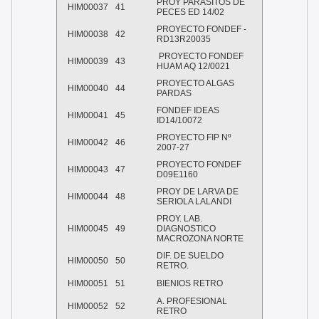
PROY PARASITOS DE
HIM00037
41
PECES ED 14/02
PROYECTO FONDEF -
HIM00038
42
RD13R20035
PROYECTO FONDEF
HIM00039
43
HUAM AQ 12/0021
PROYECTO ALGAS
HIM00040
44
PARDAS
FONDEF IDEAS
HIM00041
45
ID14/10072
PROYECTO FIP Nº
HIM00042
46
2007-27
PROYECTO FONDEF
HIM00043
47
D09E1160
PROY DE LARVA DE
HIM00044
48
SERIOLA LALANDI
PROY. LAB.
HIM00045
49
DIAGNOSTICO
MACROZONA NORTE
DIF. DE SUELDO
HIM00050
50
RETRO.
HIM00051
51
BIENIOS RETRO
A. PROFESIONAL
HIM00052
52
RETRO