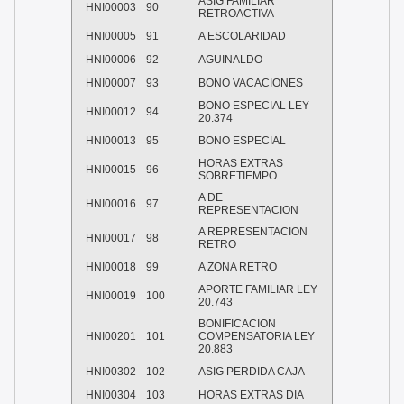
ASIG FAMILIAR
HNI00003
90
RETROACTIVA
HNI00005
91
A ESCOLARIDAD
HNI00006
92
AGUINALDO
HNI00007
93
BONO VACACIONES
BONO ESPECIAL LEY
HNI00012
94
20.374
HNI00013
95
BONO ESPECIAL
HORAS EXTRAS
HNI00015
96
SOBRETIEMPO
A DE
HNI00016
97
REPRESENTACION
A REPRESENTACION
HNI00017
98
RETRO
HNI00018
99
A ZONA RETRO
APORTE FAMILIAR LEY
HNI00019
100
20.743
BONIFICACION
HNI00201
101
COMPENSATORIA LEY
20.883
HNI00302
102
ASIG PERDIDA CAJA
HNI00304
103
HORAS EXTRAS DIA