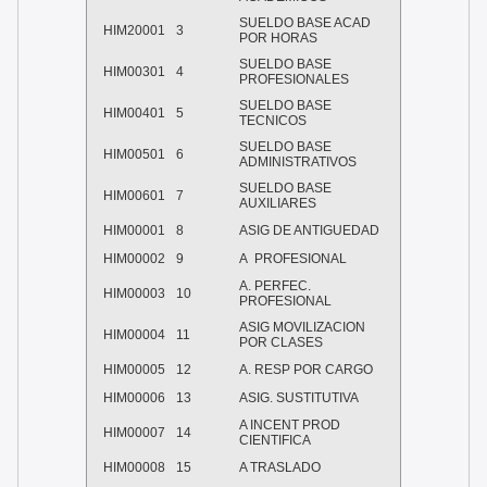
SUELDO BASE ACAD
HIM20001
3
POR HORAS
SUELDO BASE
HIM00301
4
PROFESIONALES
SUELDO BASE
HIM00401
5
TECNICOS
SUELDO BASE
HIM00501
6
ADMINISTRATIVOS
SUELDO BASE
HIM00601
7
AUXILIARES
HIM00001
8
ASIG DE ANTIGUEDAD
HIM00002
9
A PROFESIONAL
A. PERFEC.
HIM00003
10
PROFESIONAL
ASIG MOVILIZACION
HIM00004
11
POR CLASES
HIM00005
12
A. RESP POR CARGO
HIM00006
13
ASIG. SUSTITUTIVA
A INCENT PROD
HIM00007
14
CIENTIFICA
HIM00008
15
A TRASLADO