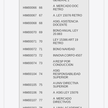
GENERAL 2
A MERCADO DOC
HIM00066
66
RETRO
HIM00067
67
A. LEY 15076 RETRO
ASIG. ASISTENCIA
HIM00068
68
DOCENTE
BONO ANUAL LEY
HIM00070
69
20.883
LEY 15386 ART 19
HIM00071
70
RETRO
HIM00072
71
BONO NAVIDAD
HIM00073
72
INNOVA CORFO 4507
A RESP POR
HIM00074
73
CONDUCCION
ASIG
HIM00104
74
RESPONSABILIDAD
SUPERIOR
A UNIV DIRECTIVA
HIM00105
75
SUPERIOR
HIM00106
76
A ASIG LEY 15076
A MERCADO
HIM00107
77
DIRECTIVOS