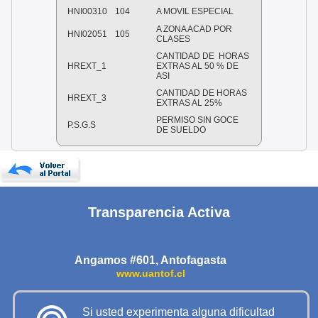
HNI00310
104
A MOVIL ESPECIAL
A ZONA ACAD POR
HNI02051
105
CLASES
CANTIDAD DE HORAS
HREXT_1
EXTRAS AL 50 % DE
ASI
CANTIDAD DE HORAS
HREXT_3
EXTRAS AL 25%
PERMISO SIN GOCE
P.S.G.S
DE SUELDO
Transparencia Activa
Angamos #601, Antofagasta
www.uantof.cl
Si usted experimenta alguna dificultad