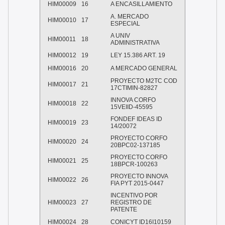
HIM00009
16
A ENCASILLAMIENTO
A. MERCADO
HIM00010
17
ESPECIAL
A UNIV
HIM00011
18
ADMINISTRATIVA
HIM00012
19
LEY 15.386 ART. 19
HIM00016
20
A MERCADO GENERAL
PROYECTO M2TC COD
HIM00017
21
17CTIMIN-82827
INNOVA CORFO
HIM00018
22
15VEIID-45595
FONDEF IDEAS ID
HIM00019
23
14/20072
PROYECTO CORFO
HIM00020
24
20BPC02-137185
PROYECTO CORFO
HIM00021
25
18BPCR-100263
PROYECTO INNOVA
HIM00022
26
FIA PYT 2015-0447
INCENTIVO POR
HIM00023
27
REGISTRO DE
PATENTE
HIM00024
28
CONICYT ID16I10159