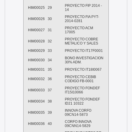
PROYECTO FIP 2014 -
HIM00025
29
14
PROYECTO FIA PYT-
HIM00026
30
2014-0281
PROYECTO ACM
HIM00027
31
17005
PROYECTO COBRE
HIM00028
32
METALICO Y SALES
HIM00029
33
PROYECTO IT17F0001
BONO INVESTIGACION
HIM00030
34
30% ADM.
HIM00031
35
PROYECTO IT18I0067
PROYECTO CEBIB
HIM00032
36
CODIGO FB-0001
PROYECTO FONDEF
HIM00033
37
IT15I10066
PROYECTO FONDEF
HIM00034
38
ID21 10322
INNOVA CORFO
HIM00035
39
09CN14-5873
CORFO INNOVA
HIM00036
40
09CNN14-5829