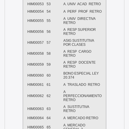
HIM00053
53
A. UNIV ACAD RETRO
HIM00054
54
A PERF PROF RETRO
A UNIV DIRECTIVA
HIM00055
55
RETRO
A RESP SUPERIOR
HIM00056
56
RETRO
ASIG SUSTITUTIVA
HIM00057
57
POR CLASES
A RESP CARGO
HIM00058
58
RETRO
A RESP DOCENTE
HIM00059
59
RETRO
BONO ESPECIAL LEY
HIM00060
60
20.374
HIM00061
61
A TRASLADO RETRO
A
HIM00062
62
PERFECCIONAMIENTO
RETRO
A SUSTITUTIVA
HIM00063
63
RETRO
HIM00064
64
A MERCADO RETRO
A. MERCADO
HIM00065
65