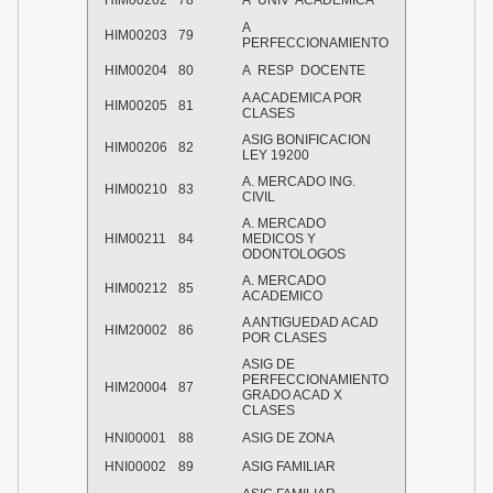
HIM00202
78
A UNIV ACADEMICA
A
HIM00203
79
PERFECCIONAMIENTO
HIM00204
80
A RESP DOCENTE
A ACADEMICA POR
HIM00205
81
CLASES
ASIG BONIFICACION
HIM00206
82
LEY 19200
A. MERCADO ING.
HIM00210
83
CIVIL
A. MERCADO
HIM00211
84
MEDICOS Y
ODONTOLOGOS
A. MERCADO
HIM00212
85
ACADEMICO
A ANTIGUEDAD ACAD
HIM20002
86
POR CLASES
ASIG DE
PERFECCIONAMIENTO
HIM20004
87
GRADO ACAD X
CLASES
HNI00001
88
ASIG DE ZONA
HNI00002
89
ASIG FAMILIAR