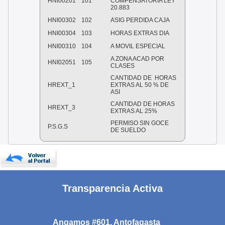
HNI00201
101
COMPENSATORIA LEY
20.883
HNI00302
102
ASIG PERDIDA CAJA
HNI00304
103
HORAS EXTRAS DIA
HNI00310
104
A MOVIL ESPECIAL
A ZONA ACAD POR
HNI02051
105
CLASES
CANTIDAD DE HORAS
HREXT_1
EXTRAS AL 50 % DE
ASI
CANTIDAD DE HORAS
HREXT_3
EXTRAS AL 25%
PERMISO SIN GOCE
P.S.G.S
DE SUELDO
Transparencia Activa
Angamos #601, Antofagasta