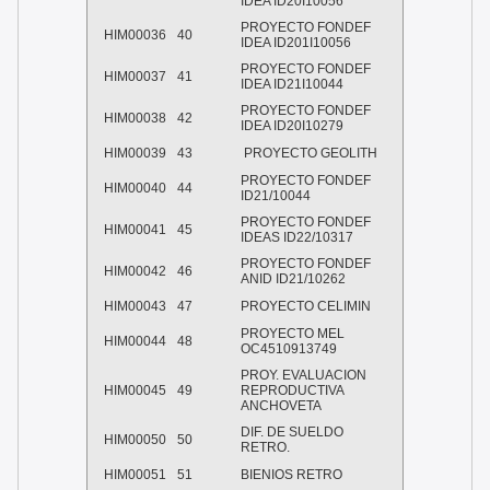
IDEA ID20I10056
PROYECTO FONDEF
HIM00036
40
IDEA ID201I10056
PROYECTO FONDEF
HIM00037
41
IDEA ID21I10044
PROYECTO FONDEF
HIM00038
42
IDEA ID20I10279
HIM00039
43
PROYECTO GEOLITH
PROYECTO FONDEF
HIM00040
44
ID21/10044
PROYECTO FONDEF
HIM00041
45
IDEAS ID22/10317
PROYECTO FONDEF
HIM00042
46
ANID ID21/10262
HIM00043
47
PROYECTO CELIMIN
PROYECTO MEL
HIM00044
48
OC4510913749
PROY. EVALUACION
HIM00045
49
REPRODUCTIVA
ANCHOVETA
DIF. DE SUELDO
HIM00050
50
RETRO.
HIM00051
51
BIENIOS RETRO