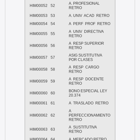
A. PROFESIONAL
HIM00052
52
RETRO
HIM00053
53
A. UNIV ACAD RETRO
HIM00054
54
A PERF PROF RETRO
A UNIV DIRECTIVA
HIM00055
55
RETRO
A RESP SUPERIOR
HIM00056
56
RETRO
ASIG SUSTITUTIVA
HIM00057
57
POR CLASES
A RESP CARGO
HIM00058
58
RETRO
A RESP DOCENTE
HIM00059
59
RETRO
BONO ESPECIAL LEY
HIM00060
60
20.374
HIM00061
61
A TRASLADO RETRO
A
HIM00062
62
PERFECCIONAMIENTO
RETRO
A SUSTITUTIVA
HIM00063
63
RETRO
HIM00064
64
A MERCADO RETRO