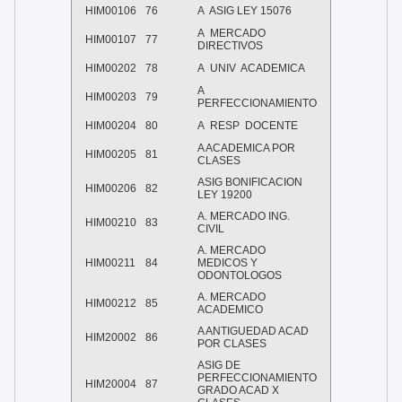
HIM00106
76
A ASIG LEY 15076
A MERCADO
HIM00107
77
DIRECTIVOS
HIM00202
78
A UNIV ACADEMICA
A
HIM00203
79
PERFECCIONAMIENTO
HIM00204
80
A RESP DOCENTE
A ACADEMICA POR
HIM00205
81
CLASES
ASIG BONIFICACION
HIM00206
82
LEY 19200
A. MERCADO ING.
HIM00210
83
CIVIL
A. MERCADO
HIM00211
84
MEDICOS Y
ODONTOLOGOS
A. MERCADO
HIM00212
85
ACADEMICO
A ANTIGUEDAD ACAD
HIM20002
86
POR CLASES
ASIG DE
PERFECCIONAMIENTO
HIM20004
87
GRADO ACAD X