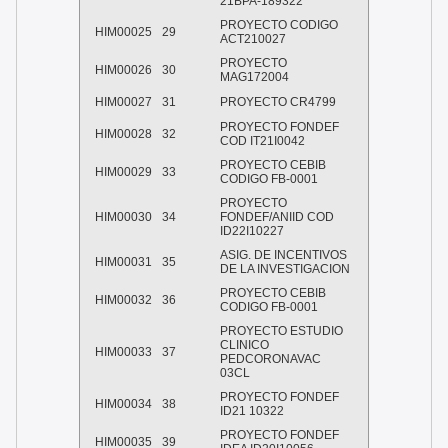
21BPA-189322
PROYECTO CODIGO
HIM00025
29
ACT210027
PROYECTO
HIM00026
30
MAG172004
HIM00027
31
PROYECTO CR4799
PROYECTO FONDEF
HIM00028
32
COD IT21I0042
PROYECTO CEBIB
HIM00029
33
CODIGO FB-0001
PROYECTO
HIM00030
34
FONDEF/ANIID COD
ID22I10227
ASIG. DE INCENTIVOS
HIM00031
35
DE LA INVESTIGACION
PROYECTO CEBIB
HIM00032
36
CODIGO FB-0001
PROYECTO ESTUDIO
CLINICO
HIM00033
37
PEDCORONAVAC
03CL
PROYECTO FONDEF
HIM00034
38
ID21 10322
PROYECTO FONDEF
HIM00035
39