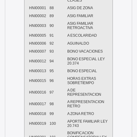
CLASES
HNI00001
88
ASIG DE ZONA
HNI00002
89
ASIG FAMILIAR
ASIG FAMILIAR
HNI00003
90
RETROACTIVA
HNI00005
91
A ESCOLARIDAD
HNI00006
92
AGUINALDO
HNI00007
93
BONO VACACIONES
BONO ESPECIAL LEY
HNI00012
94
20.374
HNI00013
95
BONO ESPECIAL
HORAS EXTRAS
HNI00015
96
SOBRETIEMPO
A DE
HNI00016
97
REPRESENTACION
A REPRESENTACION
HNI00017
98
RETRO
HNI00018
99
A ZONA RETRO
APORTE FAMILIAR LEY
HNI00019
100
20.743
BONIFICACION