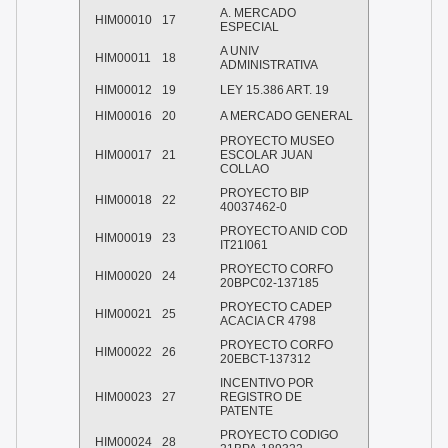
A. MERCADO
HIM00010
17
ESPECIAL
A UNIV
HIM00011
18
ADMINISTRATIVA
HIM00012
19
LEY 15.386 ART. 19
HIM00016
20
A MERCADO GENERAL
PROYECTO MUSEO
HIM00017
21
ESCOLAR JUAN
COLLAO
PROYECTO BIP
HIM00018
22
40037462-0
PROYECTO ANID COD
HIM00019
23
IT21I061
PROYECTO CORFO
HIM00020
24
20BPC02-137185
PROYECTO CADEP
HIM00021
25
ACACIA CR 4798
PROYECTO CORFO
HIM00022
26
20EBCT-137312
INCENTIVO POR
HIM00023
27
REGISTRO DE
PATENTE
PROYECTO CODIGO
HIM00024
28