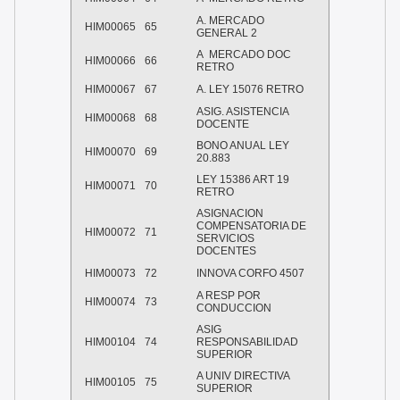
A. MERCADO
HIM00065
65
GENERAL 2
A MERCADO DOC
HIM00066
66
RETRO
HIM00067
67
A. LEY 15076 RETRO
ASIG. ASISTENCIA
HIM00068
68
DOCENTE
BONO ANUAL LEY
HIM00070
69
20.883
LEY 15386 ART 19
HIM00071
70
RETRO
ASIGNACION
COMPENSATORIA DE
HIM00072
71
SERVICIOS
DOCENTES
HIM00073
72
INNOVA CORFO 4507
A RESP POR
HIM00074
73
CONDUCCION
ASIG
HIM00104
74
RESPONSABILIDAD
SUPERIOR
A UNIV DIRECTIVA
HIM00105
75
SUPERIOR