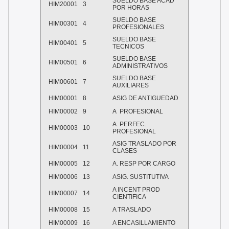
SUELDO BASE ACAD
HIM20001
3
POR HORAS
SUELDO BASE
HIM00301
4
PROFESIONALES
SUELDO BASE
HIM00401
5
TECNICOS
SUELDO BASE
HIM00501
6
ADMINISTRATIVOS
SUELDO BASE
HIM00601
7
AUXILIARES
HIM00001
8
ASIG DE ANTIGUEDAD
HIM00002
9
A PROFESIONAL
A. PERFEC.
HIM00003
10
PROFESIONAL
ASIG TRASLADO POR
HIM00004
11
CLASES
HIM00005
12
A. RESP POR CARGO
HIM00006
13
ASIG. SUSTITUTIVA
A INCENT PROD
HIM00007
14
CIENTIFICA
HIM00008
15
A TRASLADO
HIM00009
16
A ENCASILLAMIENTO