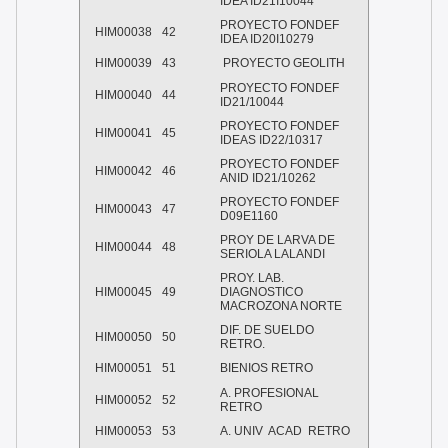
IDEA ID21I10044
PROYECTO FONDEF
HIM00038
42
IDEA ID20I10279
HIM00039
43
PROYECTO GEOLITH
PROYECTO FONDEF
HIM00040
44
ID21/10044
PROYECTO FONDEF
HIM00041
45
IDEAS ID22/10317
PROYECTO FONDEF
HIM00042
46
ANID ID21/10262
PROYECTO FONDEF
HIM00043
47
D09E1160
PROY DE LARVA DE
HIM00044
48
SERIOLA LALANDI
PROY. LAB.
HIM00045
49
DIAGNOSTICO
MACROZONA NORTE
DIF. DE SUELDO
HIM00050
50
RETRO.
HIM00051
51
BIENIOS RETRO
A. PROFESIONAL
HIM00052
52
RETRO
HIM00053
53
A. UNIV ACAD RETRO