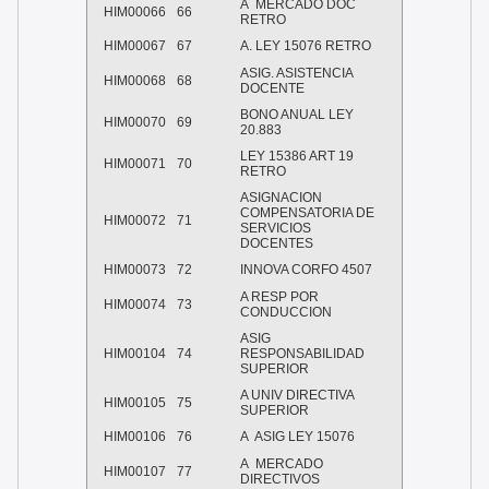
A MERCADO DOC
HIM00066
66
RETRO
HIM00067
67
A. LEY 15076 RETRO
ASIG. ASISTENCIA
HIM00068
68
DOCENTE
BONO ANUAL LEY
HIM00070
69
20.883
LEY 15386 ART 19
HIM00071
70
RETRO
ASIGNACION
COMPENSATORIA DE
HIM00072
71
SERVICIOS
DOCENTES
HIM00073
72
INNOVA CORFO 4507
A RESP POR
HIM00074
73
CONDUCCION
ASIG
HIM00104
74
RESPONSABILIDAD
SUPERIOR
A UNIV DIRECTIVA
HIM00105
75
SUPERIOR
HIM00106
76
A ASIG LEY 15076
A MERCADO
HIM00107
77
DIRECTIVOS