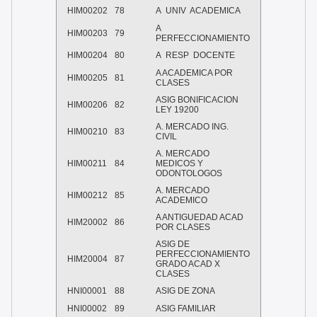
HIM00202
78
A UNIV ACADEMICA
A
HIM00203
79
PERFECCIONAMIENTO
HIM00204
80
A RESP DOCENTE
A ACADEMICA POR
HIM00205
81
CLASES
ASIG BONIFICACION
HIM00206
82
LEY 19200
A. MERCADO ING.
HIM00210
83
CIVIL
A. MERCADO
HIM00211
84
MEDICOS Y
ODONTOLOGOS
A. MERCADO
HIM00212
85
ACADEMICO
A ANTIGUEDAD ACAD
HIM20002
86
POR CLASES
ASIG DE
PERFECCIONAMIENTO
HIM20004
87
GRADO ACAD X
CLASES
HNI00001
88
ASIG DE ZONA
HNI00002
89
ASIG FAMILIAR