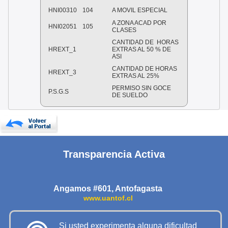
HNI00310
104
A MOVIL ESPECIAL
A ZONA ACAD POR
HNI02051
105
CLASES
CANTIDAD DE HORAS
HREXT_1
EXTRAS AL 50 % DE
ASI
CANTIDAD DE HORAS
HREXT_3
EXTRAS AL 25%
PERMISO SIN GOCE
P.S.G.S
DE SUELDO
Transparencia Activa
Angamos #601, Antofagasta
www.uantof.cl
Si usted experimenta alguna dificultad