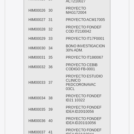
ACT210027
PROYECTO
HIM00026
30
MAG172004
HIM00027
31
PROYECTO ACM17005
PROYECTO FONDEF
HIM00028
32
COD IT21I0042
HIM00029
33
PROYECTO IT17F0001
BONO INVESTIGACION
HIM00030
34
30% ADM.
HIM00031
35
PROYECTO IT18I0067
PROYECTO CEBIB
HIM00032
36
CODIGO FB-0001
PROYECTO ESTUDIO
CLINICO
HIM00033
37
PEDCORONAVAC
03CL
PROYECTO FONDEF
HIM00034
38
ID21 10322
PROYECTO FONDEF
HIM00035
39
IDEA ID20I10056
PROYECTO FONDEF
HIM00036
40
IDEA ID201I10056
PROYECTO FONDEF
HIM00037
41