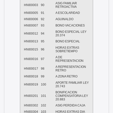
ASIG FAMILIAR
HNI00003
90
RETROACTIVA
HNI00005
91
A ESCOLARIDAD
HNI00006
92
AGUINALDO
HNI00007
93
BONO VACACIONES
BONO ESPECIAL LEY
HNI00012
94
20.374
HNI00013
95
BONO ESPECIAL
HORAS EXTRAS
HNI00015
96
SOBRETIEMPO
A DE
HNI00016
97
REPRESENTACION
A REPRESENTACION
HNI00017
98
RETRO
HNI00018
99
A ZONA RETRO
APORTE FAMILIAR LEY
HNI00019
100
20.743
BONIFICACION
HNI00201
101
COMPENSATORIA LEY
20.883
HNI00302
102
ASIG PERDIDA CAJA
HNI00304
103
HORAS EXTRAS DIA