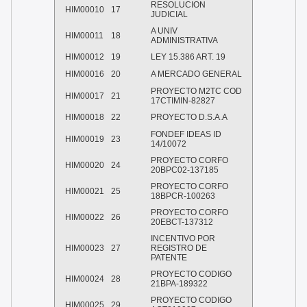
RESOLUCION
HIM00010
17
JUDICIAL
A UNIV
HIM00011
18
ADMINISTRATIVA
HIM00012
19
LEY 15.386 ART. 19
HIM00016
20
A MERCADO GENERAL
PROYECTO M2TC COD
HIM00017
21
17CTIMIN-82827
HIM00018
22
PROYECTO D.S.A.A
FONDEF IDEAS ID
HIM00019
23
14/10072
PROYECTO CORFO
HIM00020
24
20BPC02-137185
PROYECTO CORFO
HIM00021
25
18BPCR-100263
PROYECTO CORFO
HIM00022
26
20EBCT-137312
INCENTIVO POR
HIM00023
27
REGISTRO DE
PATENTE
PROYECTO CODIGO
HIM00024
28
21BPA-189322
PROYECTO CODIGO
HIM00025
29