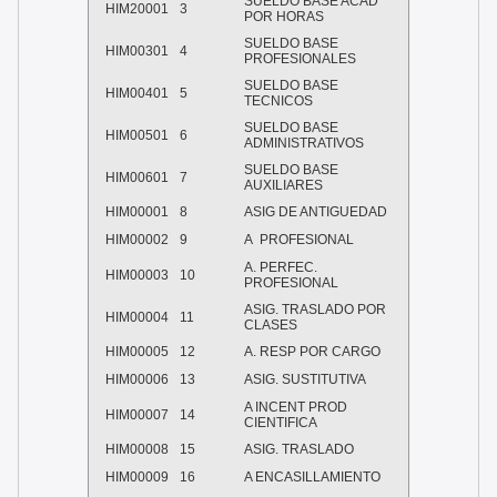
SUELDO BASE ACAD
HIM20001
3
POR HORAS
SUELDO BASE
HIM00301
4
PROFESIONALES
SUELDO BASE
HIM00401
5
TECNICOS
SUELDO BASE
HIM00501
6
ADMINISTRATIVOS
SUELDO BASE
HIM00601
7
AUXILIARES
HIM00001
8
ASIG DE ANTIGUEDAD
HIM00002
9
A PROFESIONAL
A. PERFEC.
HIM00003
10
PROFESIONAL
ASIG. TRASLADO POR
HIM00004
11
CLASES
HIM00005
12
A. RESP POR CARGO
HIM00006
13
ASIG. SUSTITUTIVA
A INCENT PROD
HIM00007
14
CIENTIFICA
HIM00008
15
ASIG. TRASLADO
HIM00009
16
A ENCASILLAMIENTO