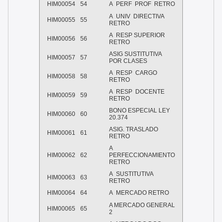
HIM00054
54
A PERF PROF RETRO
A UNIV DIRECTIVA
HIM00055
55
RETRO
A RESP SUPERIOR
HIM00056
56
RETRO
ASIG SUSTITUTIVA
HIM00057
57
POR CLASES
A RESP CARGO
HIM00058
58
RETRO
A RESP DOCENTE
HIM00059
59
RETRO
BONO ESPECIAL LEY
HIM00060
60
20.374
ASIG. TRASLADO
HIM00061
61
RETRO
A
HIM00062
62
PERFECCIONAMIENTO
RETRO
A SUSTITUTIVA
HIM00063
63
RETRO
HIM00064
64
A MERCADO RETRO
A MERCADO GENERAL
HIM00065
65
2