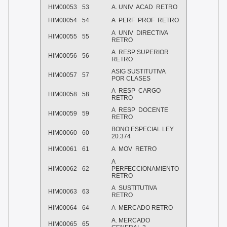
HIM00053
53
A. UNIV
ACAD
RETRO
HIM00054
54
A
PERF
PROF
RETRO
A
UNIV
DIRECTIVA
HIM00055
55
RETRO
A
RESP SUPERIOR
HIM00056
56
RETRO
ASIG SUSTITUTIVA
HIM00057
57
POR CLASES
A
RESP
CARGO
HIM00058
58
RETRO
A
RESP
DOCENTE
HIM00059
59
RETRO
BONO ESPECIAL LEY
HIM00060
60
20.374
HIM00061
61
A
MOV
RETRO
A
HIM00062
62
PERFECCIONAMIENTO
RETRO
A
SUSTITUTIVA
HIM00063
63
RETRO
HIM00064
64
A
MERCADO RETRO
A. MERCADO
HIM00065
65