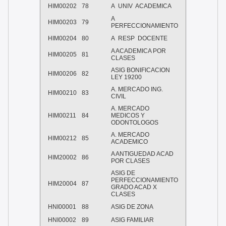
HIM00202
78
A
UNIV
ACADEMICA
A
HIM00203
79
PERFECCIONAMIENTO
HIM00204
80
A
RESP
DOCENTE
A ACADEMICA POR
HIM00205
81
CLASES
ASIG BONIFICACION
HIM00206
82
LEY 19200
A. MERCADO ING.
HIM00210
83
CIVIL
A. MERCADO
HIM00211
84
MEDICOS Y
ODONTOLOGOS
A. MERCADO
HIM00212
85
ACADEMICO
A ANTIGUEDAD ACAD
HIM20002
86
POR CLASES
ASIG DE
PERFECCIONAMIENTO
HIM20004
87
GRADO ACAD X
CLASES
HNI00001
88
ASIG DE ZONA
HNI00002
89
ASIG FAMILIAR