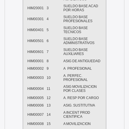
SUELDO BASE ACAD
HIM20001
3
POR HORAS
SUELDO BASE
HIM00301
4
PROFESIONALES
SUELDO BASE
HIM00401
5
TECNICOS
SUELDO BASE
HIM00501
6
ADMINISTRATIVOS
SUELDO BASE
HIM00601
7
AUXILIARES
HIM00001
8
ASIG DE ANTIGUEDAD
HIM00002
9
A
PROFESIONAL
A. PERFEC.
HIM00003
10
PROFESIONAL
ASIG MOVILIZACION
HIM00004
11
POR CLASES
HIM00005
12
A. RESP POR CARGO
HIM00006
13
ASIG. SUSTITUTIVA
A INCENT PROD
HIM00007
14
CIENTIFICA
HIM00008
15
A MOVILIZACION