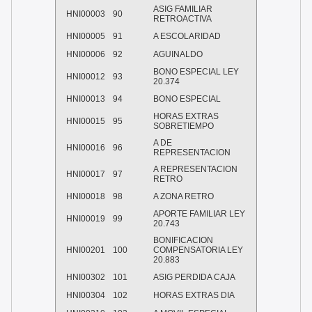
ASIG FAMILIAR
HNI00003
90
RETROACTIVA
HNI00005
91
A ESCOLARIDAD
HNI00006
92
AGUINALDO
BONO ESPECIAL LEY
HNI00012
93
20.374
HNI00013
94
BONO ESPECIAL
HORAS EXTRAS
HNI00015
95
SOBRETIEMPO
A DE
HNI00016
96
REPRESENTACION
A REPRESENTACION
HNI00017
97
RETRO
HNI00018
98
A ZONA RETRO
APORTE FAMILIAR LEY
HNI00019
99
20.743
BONIFICACION
HNI00201
100
COMPENSATORIA LEY
20.883
HNI00302
101
ASIG PERDIDA CAJA
HNI00304
102
HORAS EXTRAS DIA