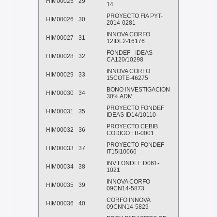
HIM00025
29
14
PROYECTO FIA PYT-
HIM00026
30
2014-0281
INNOVA CORFO
HIM00027
31
12IDL2-16176
FONDEF - IDEAS
HIM00028
32
CA120/10298
INNOVA CORFO
HIM00029
33
15COTE-46275
BONO INVESTIGACION
HIM00030
34
30% ADM.
PROYECTO FONDEF
HIM00031
35
IDEAS ID14/10110
PROYECTO CEBIB
HIM00032
36
CODIGO FB-0001
PROYECTO FONDEF
HIM00033
37
IT15I10066
INV FONDEF D061-
HIM00034
38
1021
INNOVA CORFO
HIM00035
39
09CN14-5873
CORFO INNOVA
HIM00036
40
09CNN14-5829