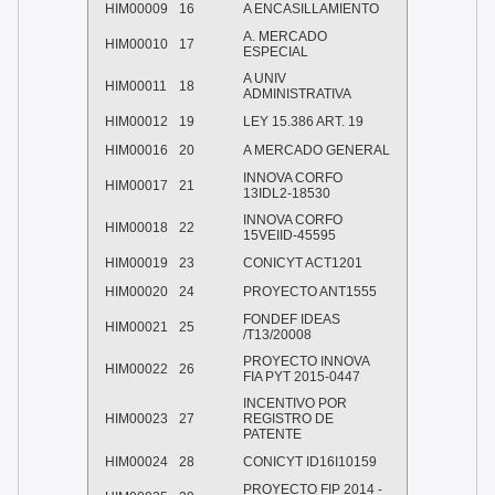
HIM00009
16
A ENCASILLAMIENTO
A. MERCADO
HIM00010
17
ESPECIAL
A UNIV
HIM00011
18
ADMINISTRATIVA
HIM00012
19
LEY 15.386 ART. 19
HIM00016
20
A MERCADO GENERAL
INNOVA CORFO
HIM00017
21
13IDL2-18530
INNOVA CORFO
HIM00018
22
15VEIID-45595
HIM00019
23
CONICYT ACT1201
HIM00020
24
PROYECTO ANT1555
FONDEF IDEAS
HIM00021
25
/T13/20008
PROYECTO INNOVA
HIM00022
26
FIA PYT 2015-0447
INCENTIVO POR
HIM00023
27
REGISTRO DE
PATENTE
HIM00024
28
CONICYT ID16I10159
PROYECTO FIP 2014 -