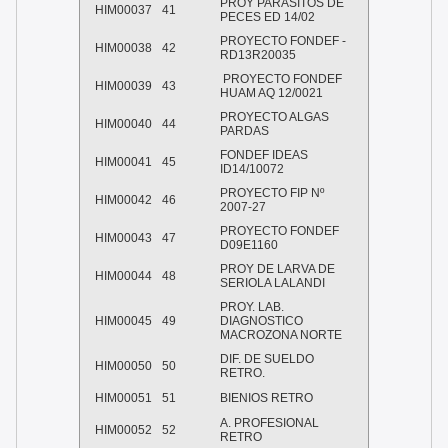
PROY PARASITOS DE
HIM00037
41
PECES ED 14/02
PROYECTO FONDEF -
HIM00038
42
RD13R20035
PROYECTO FONDEF
HIM00039
43
HUAM AQ 12/0021
PROYECTO ALGAS
HIM00040
44
PARDAS
FONDEF IDEAS
HIM00041
45
ID14/10072
PROYECTO FIP Nº
HIM00042
46
2007-27
PROYECTO FONDEF
HIM00043
47
D09E1160
PROY DE LARVA DE
HIM00044
48
SERIOLA LALANDI
PROY. LAB.
HIM00045
49
DIAGNOSTICO
MACROZONA NORTE
DIF. DE SUELDO
HIM00050
50
RETRO.
HIM00051
51
BIENIOS RETRO
A. PROFESIONAL
HIM00052
52
RETRO