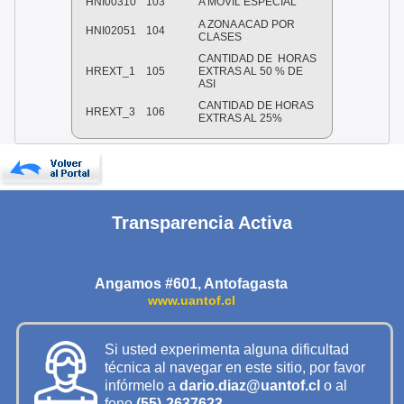
HNI00310
103
A MOVIL ESPECIAL
A ZONA ACAD POR
HNI02051
104
CLASES
CANTIDAD DE
HORAS
HREXT_1
105
EXTRAS AL 50 % DE
ASI
CANTIDAD DE HORAS
HREXT_3
106
EXTRAS AL 25%
Transparencia Activa
Angamos #601, Antofagasta
www.uantof.cl
Si usted experimenta alguna dificultad
técnica al navegar en este sitio, por favor
infórmelo a
dario.diaz@uantof.cl
o al
fono
(55)-2637623