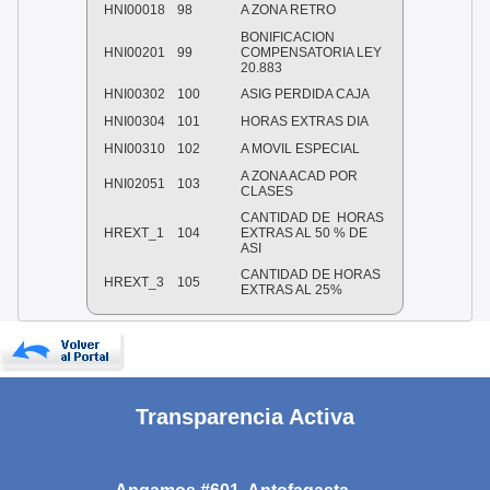
HNI00018
98
A ZONA RETRO
BONIFICACION
HNI00201
99
COMPENSATORIA LEY
20.883
HNI00302
100
ASIG PERDIDA CAJA
HNI00304
101
HORAS EXTRAS DIA
HNI00310
102
A MOVIL ESPECIAL
A ZONA ACAD POR
HNI02051
103
CLASES
CANTIDAD DE
HORAS
HREXT_1
104
EXTRAS AL 50 % DE
ASI
CANTIDAD DE HORAS
HREXT_3
105
EXTRAS AL 25%
Transparencia Activa