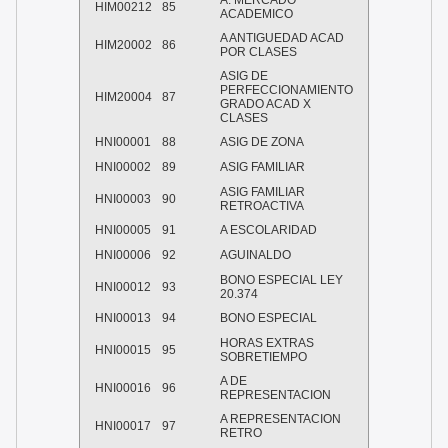
A. MERCADO
HIM00212
85
ACADEMICO
A ANTIGUEDAD ACAD
HIM20002
86
POR CLASES
ASIG DE
PERFECCIONAMIENTO
HIM20004
87
GRADO ACAD X
CLASES
HNI00001
88
ASIG DE ZONA
HNI00002
89
ASIG FAMILIAR
ASIG FAMILIAR
HNI00003
90
RETROACTIVA
HNI00005
91
A ESCOLARIDAD
HNI00006
92
AGUINALDO
BONO ESPECIAL LEY
HNI00012
93
20.374
HNI00013
94
BONO ESPECIAL
HORAS EXTRAS
HNI00015
95
SOBRETIEMPO
A DE
HNI00016
96
REPRESENTACION
A REPRESENTACION
HNI00017
97
RETRO