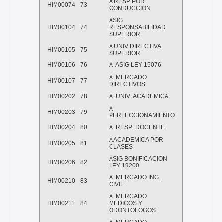
A RESP POR
HIM00074
73
CONDUCCION
ASIG
HIM00104
74
RESPONSABILIDAD
SUPERIOR
A UNIV DIRECTIVA
HIM00105
75
SUPERIOR
HIM00106
76
A
ASIG LEY 15076
A
MERCADO
HIM00107
77
DIRECTIVOS
HIM00202
78
A
UNIV
ACADEMICA
A
HIM00203
79
PERFECCIONAMIENTO
HIM00204
80
A
RESP
DOCENTE
A ACADEMICA POR
HIM00205
81
CLASES
ASIG BONIFICACION
HIM00206
82
LEY 19200
A. MERCADO ING.
HIM00210
83
CIVIL
A. MERCADO
HIM00211
84
MEDICOS Y
ODONTOLOGOS