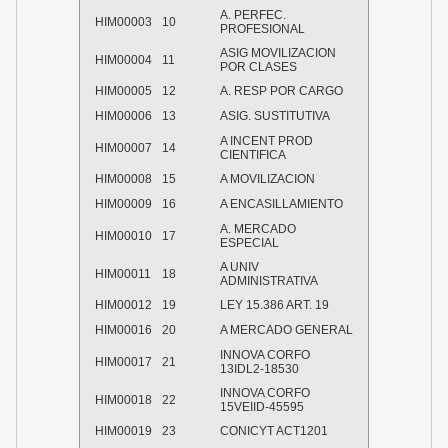
A. PERFEC.
HIM00003
10
PROFESIONAL
ASIG MOVILIZACION
HIM00004
11
POR CLASES
HIM00005
12
A. RESP POR CARGO
HIM00006
13
ASIG. SUSTITUTIVA
A INCENT PROD
HIM00007
14
CIENTIFICA
HIM00008
15
A MOVILIZACION
HIM00009
16
A ENCASILLAMIENTO
A. MERCADO
HIM00010
17
ESPECIAL
A UNIV
HIM00011
18
ADMINISTRATIVA
HIM00012
19
LEY 15.386 ART. 19
HIM00016
20
A MERCADO GENERAL
INNOVA CORFO
HIM00017
21
13IDL2-18530
INNOVA CORFO
HIM00018
22
15VEIID-45595
HIM00019
23
CONICYT ACT1201