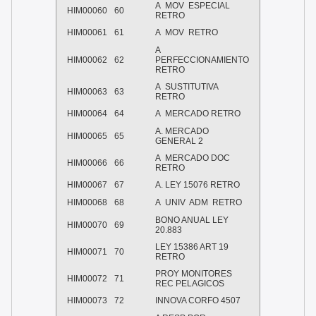
A
MOV
ESPECIAL
HIM00060
60
RETRO
HIM00061
61
A
MOV
RETRO
A
HIM00062
62
PERFECCIONAMIENTO
RETRO
A
SUSTITUTIVA
HIM00063
63
RETRO
HIM00064
64
A
MERCADO RETRO
A. MERCADO
HIM00065
65
GENERAL 2
A
MERCADO DOC
HIM00066
66
RETRO
HIM00067
67
A. LEY 15076 RETRO
HIM00068
68
A
UNIV
ADM
RETRO
BONO ANUAL LEY
HIM00070
69
20.883
LEY 15386 ART 19
HIM00071
70
RETRO
PROY MONITORES
HIM00072
71
REC PELAGICOS
HIM00073
72
INNOVA CORFO 4507