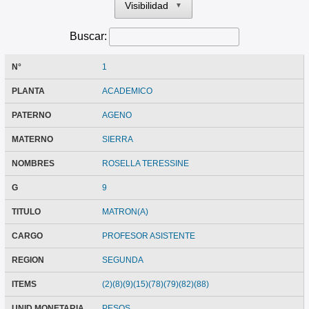
Visibilidad
▼
Buscar:
N°
1
PLANTA
ACADEMICO
PATERNO
AGENO
MATERNO
SIERRA
NOMBRES
ROSELLA TERESSINE
G
9
TITULO
MATRON(A)
CARGO
PROFESOR ASISTENTE
REGION
SEGUNDA
ITEMS
(2)(8)(9)(15)(78)(79)(82)(88)
UNID MONETARIA
PESOS