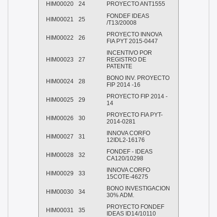
HIM00020
24
PROYECTO ANT1555
FONDEF IDEAS
HIM00021
25
/T13/20008
PROYECTO INNOVA
HIM00022
26
FIA PYT 2015-0447
INCENTIVO POR
HIM00023
27
REGISTRO DE
PATENTE
BONO INV. PROYECTO
HIM00024
28
FIP 2014 -16
PROYECTO FIP 2014 -
HIM00025
29
14
PROYECTO FIA PYT-
HIM00026
30
2014-0281
INNOVA CORFO
HIM00027
31
12IDL2-16176
FONDEF - IDEAS
HIM00028
32
CA120/10298
INNOVA CORFO
HIM00029
33
15COTE-46275
BONO INVESTIGACION
HIM00030
34
30% ADM.
PROYECTO FONDEF
HIM00031
35
IDEAS ID14/10110