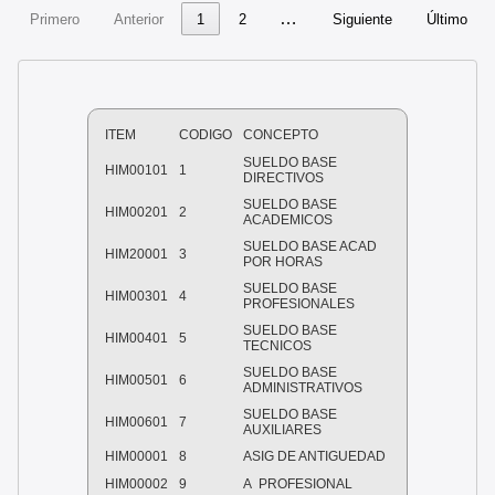
…
Primero
Anterior
1
2
Siguiente
Último
ITEM
CODIGO
CONCEPTO
SUELDO BASE
HIM00101
1
DIRECTIVOS
SUELDO BASE
HIM00201
2
ACADEMICOS
SUELDO BASE ACAD
HIM20001
3
POR HORAS
SUELDO BASE
HIM00301
4
PROFESIONALES
SUELDO BASE
HIM00401
5
TECNICOS
SUELDO BASE
HIM00501
6
ADMINISTRATIVOS
SUELDO BASE
HIM00601
7
AUXILIARES
HIM00001
8
ASIG DE ANTIGUEDAD
HIM00002
9
A
PROFESIONAL