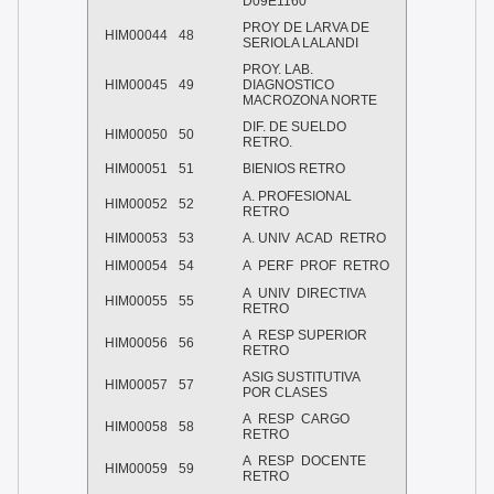
D09E1160
PROY DE LARVA DE
HIM00044
48
SERIOLA LALANDI
PROY. LAB.
HIM00045
49
DIAGNOSTICO
MACROZONA NORTE
DIF. DE SUELDO
HIM00050
50
RETRO.
HIM00051
51
BIENIOS RETRO
A. PROFESIONAL
HIM00052
52
RETRO
HIM00053
53
A. UNIV
ACAD
RETRO
HIM00054
54
A
PERF
PROF
RETRO
A
UNIV
DIRECTIVA
HIM00055
55
RETRO
A
RESP SUPERIOR
HIM00056
56
RETRO
ASIG SUSTITUTIVA
HIM00057
57
POR CLASES
A
RESP
CARGO
HIM00058
58
RETRO
A
RESP
DOCENTE
HIM00059
59
RETRO