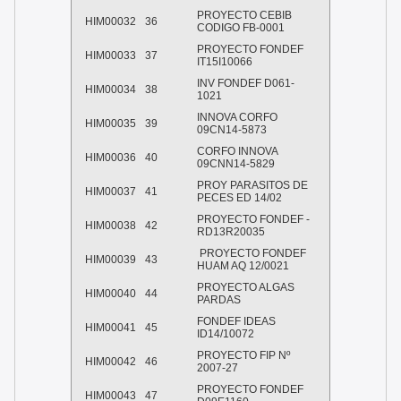
PROYECTO CEBIB
HIM00032
36
CODIGO FB-0001
PROYECTO FONDEF
HIM00033
37
IT15I10066
INV FONDEF D061-
HIM00034
38
1021
INNOVA CORFO
HIM00035
39
09CN14-5873
CORFO INNOVA
HIM00036
40
09CNN14-5829
PROY PARASITOS DE
HIM00037
41
PECES ED 14/02
PROYECTO FONDEF -
HIM00038
42
RD13R20035
PROYECTO FONDEF
HIM00039
43
HUAM AQ 12/0021
PROYECTO ALGAS
HIM00040
44
PARDAS
FONDEF IDEAS
HIM00041
45
ID14/10072
PROYECTO FIP Nº
HIM00042
46
2007-27
PROYECTO FONDEF
HIM00043
47