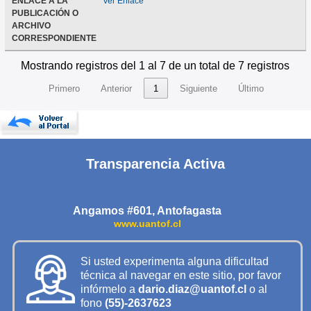
ENLACE A LA
Ver Enlace
PUBLICACIÓN O
ARCHIVO
CORRESPONDIENTE
Mostrando registros del 1 al 7 de un total de 7 registros
Primero
Anterior
1
Siguiente
Último
Transparencia Activa
Angamos #601, Antofagasta
www.uantof.cl
Si usted experimenta alguna dificultad
técnica al navegar en este sitio, por favor
infórmelo a
dario.diaz@uantof.cl
o al
fono
(55)-2637623