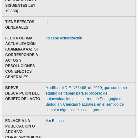
(SEGÚN ART.45 Y
SIGUIENTES LEY
19.880)
TIENE EFECTOS
si
GENERALES
FECHA ÚLTIMA
no tiene actualización
ACTUALIZACIÓN
(DD/MM/AAAA), SI
CORRESPONDE A
ACTOS Y
RESOLUCIONES
CON EFECTOS
GENERALES
BREVE
Modifica el D.E. Nº 1468, de 2019, que conformó
DESCRIPCIÓN DEL
equipo de trabajo para el proceso de
OBJETO DEL ACTO
autoevaluación de la carrera de Pedagogía en
Biología y Ciencias Naturales, en el sentido de
cambiar algunos de sus integrantes
ENLACE A LA
Ver Enlace
PUBLICACIÓN O
ARCHIVO
CORRESPONDIENTE