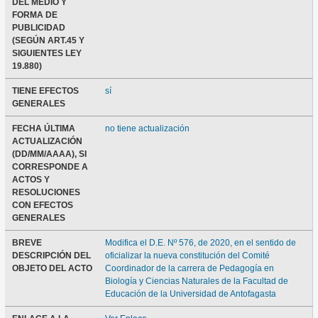
DEL MEDIO Y
FORMA DE
PUBLICIDAD
(SEGÚN ART.45 Y
SIGUIENTES LEY
19.880)
TIENE EFECTOS
sí
GENERALES
FECHA ÚLTIMA
no tiene actualización
ACTUALIZACIÓN
(DD/MM/AAAA), SI
CORRESPONDE A
ACTOS Y
RESOLUCIONES
CON EFECTOS
GENERALES
BREVE
Modifica el D.E. Nº 576, de 2020, en el sentido de
DESCRIPCIÓN DEL
oficializar la nueva constitución del Comité
OBJETO DEL ACTO
Coordinador de la carrera de Pedagogía en
Biología y Ciencias Naturales de la Facultad de
Educación de la Universidad de Antofagasta