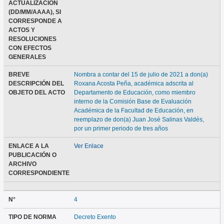
ACTUALIZACIÓN
(DD/MM/AAAA), SI
CORRESPONDE A
ACTOS Y
RESOLUCIONES
CON EFECTOS
GENERALES
BREVE
Nombra a contar del 15 de julio de 2021 a don(a)
DESCRIPCIÓN DEL
Roxana Acosta Peña, académica adscrita al
OBJETO DEL ACTO
Departamento de Educación, como miembro
interno de la Comisión Base de Evaluación
Académica de la Facultad de Educación, en
reemplazo de don(a) Juan José Salinas Valdés,
por un primer periodo de tres años
ENLACE A LA
Ver Enlace
PUBLICACIÓN O
ARCHIVO
CORRESPONDIENTE
N°
4
TIPO DE NORMA
Decreto Exento