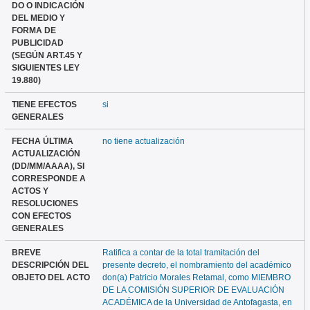
DO O INDICACIÓN
DEL MEDIO Y
FORMA DE
PUBLICIDAD
(SEGÚN ART.45 Y
SIGUIENTES LEY
19.880)
TIENE EFECTOS
si
GENERALES
FECHA ÚLTIMA
no tiene actualización
ACTUALIZACIÓN
(DD/MM/AAAA), SI
CORRESPONDE A
ACTOS Y
RESOLUCIONES
CON EFECTOS
GENERALES
BREVE
Ratifica a contar de la total tramitación del
DESCRIPCIÓN DEL
presente decreto, el nombramiento del académico
OBJETO DEL ACTO
don(a) Patricio Morales Retamal, como MIEMBRO
DE LA COMISIÓN SUPERIOR DE EVALUACIÓN
ACADÉMICA de la Universidad de Antofagasta, en