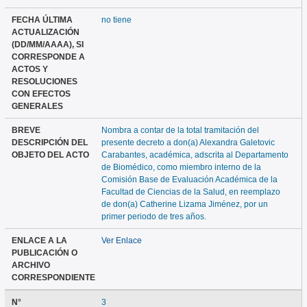
FECHA ÚLTIMA
no tiene
ACTUALIZACIÓN
(DD/MM/AAAA), SI
CORRESPONDE A
ACTOS Y
RESOLUCIONES
CON EFECTOS
GENERALES
BREVE
Nombra a contar de la total tramitación del
DESCRIPCIÓN DEL
presente decreto a don(a) Alexandra Galetovic
OBJETO DEL ACTO
Carabantes, académica, adscrita al Departamento
de Biomédico, como miembro interno de la
Comisión Base de Evaluación Académica de la
Facultad de Ciencias de la Salud, en reemplazo
de don(a) Catherine Lizama Jiménez, por un
primer periodo de tres años.
ENLACE A LA
Ver Enlace
PUBLICACIÓN O
ARCHIVO
CORRESPONDIENTE
N°
3