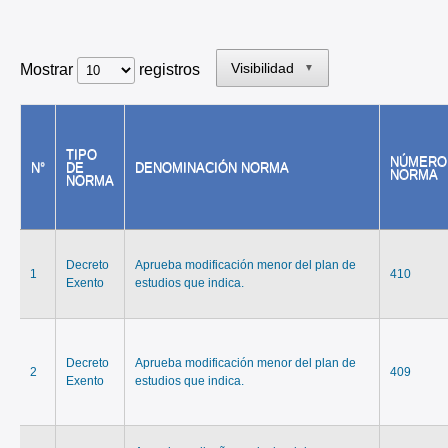
Visibilidad
Mostrar
registros
▼
TIPO
NÚMERO
N°
DE
DENOMINACIÓN NORMA
NORMA
NORMA
Decreto
Aprueba modificación menor del plan de
1
410
Exento
estudios que indica.
Decreto
Aprueba modificación menor del plan de
2
409
Exento
estudios que indica.