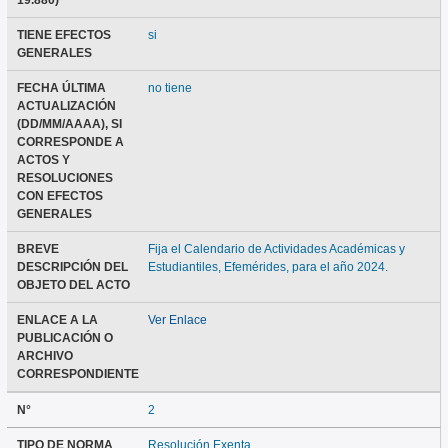
19.880)
TIENE EFECTOS
si
GENERALES
FECHA ÚLTIMA
no tiene
ACTUALIZACIÓN
(DD/MM/AAAA), SI
CORRESPONDE A
ACTOS Y
RESOLUCIONES
CON EFECTOS
GENERALES
BREVE
Fija el Calendario de Actividades Académicas y
DESCRIPCIÓN DEL
Estudiantiles, Efemérides, para el año 2024.
OBJETO DEL ACTO
ENLACE A LA
Ver Enlace
PUBLICACIÓN O
ARCHIVO
CORRESPONDIENTE
N°
2
TIPO DE NORMA
Resolución Exenta