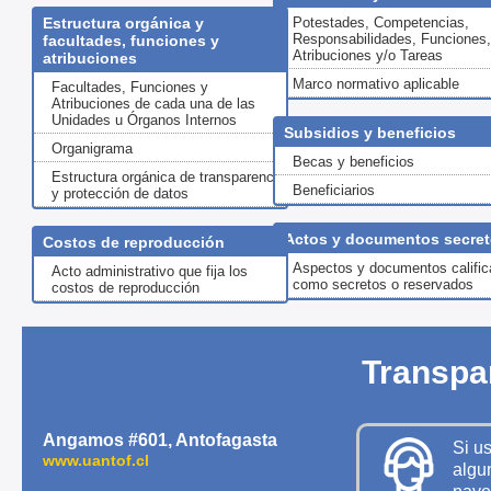
Estructura orgánica y
Potestades, Competencias,
Responsabilidades, Funciones,
facultades, funciones y
Atribuciones y/o Tareas
atribuciones
Marco normativo aplicable
Facultades, Funciones y
Atribuciones de cada una de las
Unidades u Órganos Internos
Subsidios y beneficios
Organigrama
Becas y beneficios
Estructura orgánica de transparencia
Beneficiarios
y protección de datos
Actos y documentos secre
Costos de reproducción
Aspectos y documentos califi
Acto administrativo que fija los
como secretos o reservados
costos de reproducción
Transpa
Angamos #601, Antofagasta
Si u
www.uantof.cl
algun