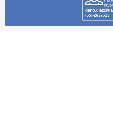
naveg
favo
dario.diaz@uan
(55)-2637623