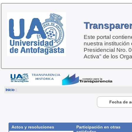
Transparen
Este portal contie
nuestra institución
Presidencial Nro. 
Activa" de los Org
Inicio
::
Fecha de ac
Actos y resoluciones
Participación en otras
entidades